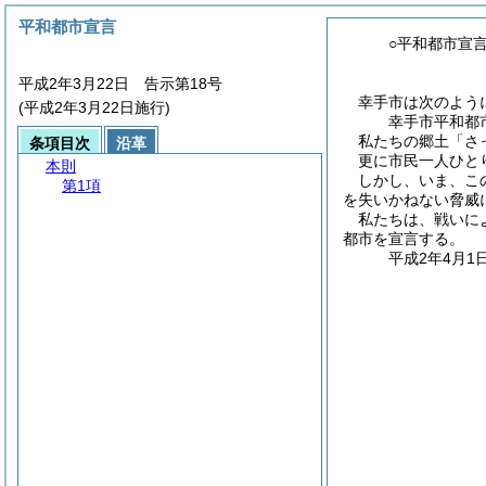
平和都市宣言
○平和都市宣
平成2年3月22日 告示第18号
幸手市は次のよう
(平成2年3月22日施行)
幸手市平和都
私たちの郷土「さ
条項目次
沿革
更に市民一人ひと
本則
しかし、いま、こ
第1項
を失いかねない脅威
私たちは、戦いに
都市を宣言する。
平成2年4月1