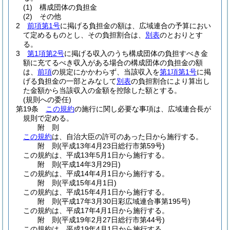
(1)
構成団体の負担金
(2)
その他
2
前項第1号
に掲げる負担金の額は、広域連合の予算におい
て定めるものとし、その負担割合は、
別表
のとおりとす
る。
3
第1項第2号
に掲げる収入のうち構成団体の負担すべき金
額に充てるべき収入がある場合の構成団体の負担金の額
は、
前項
の規定にかかわらず、当該収入を
第1項第1号
に掲
げる負担金の一部とみなして
別表
の負担割合により算出し
た金額から当該収入の金額を控除した額とする。
(規則への委任)
第19条
この規約
の施行に関し必要な事項は、広域連合長が
規則で定める。
附
則
この規約
は、自治大臣の許可のあった日から施行する。
附
則
(平成13年4月23日
総行市第59号)
この規約は、平成13年5月1日から施行する。
附
則
(平成14年3月29日
)
この規約は、平成14年4月1日から施行する。
附
則
(平成15年4月1日
)
この規約は、平成15年4月1日から施行する。
附
則
(平成17年3月30日
彩広域連合事第195号)
この規約は、平成17年4月1日から施行する。
附
則
(平成19年2月27日
総行市第44号)
この規約は、平成19年4月1日から施行する。