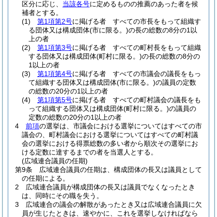
区分に応じ、
当該各号
に定めるものの推薦のあった者を候
補者とする。
(1)
第1項第2号
に掲げる者 すべての市長をもって組織す
る団体又は構成団体
(市に限る。)
の長の総数の8分の1以
上の者
(2)
第1項第3号
に掲げる者 すべての町村長をもって組織
する団体又は構成団体
(町村に限る。)
の長の総数の8分の
1以上の者
(3)
第1項第4号
に掲げる者 すべての市議会の議長をもっ
て組織する団体又は構成団体
(市に限る。)
の議員の定数
の総数の20分の1以上の者
(4)
第1項第5号
に掲げる者 すべての町村議会の議長をも
って組織する団体又は構成団体
(町村に限る。)
の議員の
定数の総数の20分の1以上の者
4
前項
の選挙は、市議会における選挙についてはすべての市
議会の、町村議会における選挙についてはすべての町村議
会の選挙における得票総数の多い者から順次その選挙にお
ける定数に達するまでの者を当選人とする。
(広域連合議員の任期)
第9条
広域連合議員の任期は、構成団体の長又は議員として
の任期による。
2
広域連合議員が構成団体の長又は議員でなくなったとき
は、同時にその職を失う。
3
広域連合の議会の解散があったとき又は広域連合議員に欠
員が生じたときは、速やかに、これを選挙しなければなら