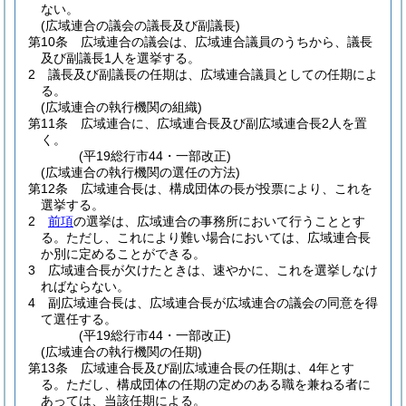
ない。
(広域連合の議会の議長及び副議長)
第10条
広域連合の議会は、広域連合議員のうちから、議長
及び副議長1人を選挙する。
2
議長及び副議長の任期は、広域連合議員としての任期によ
る。
(広域連合の執行機関の組織)
第11条
広域連合に、広域連合長及び副広域連合長2人を置
く。
(平19総行市44・一部改正)
(広域連合の執行機関の選任の方法)
第12条
広域連合長は、構成団体の長が投票により、これを
選挙する。
2
前項
の選挙は、広域連合の事務所において行うこととす
る。
ただし、これにより難い場合においては、広域連合長
か別に定めることができる。
3
広域連合長が欠けたときは、速やかに、これを選挙しなけ
ればならない。
4
副広域連合長は、広域連合長が広域連合の議会の同意を得
て選任する。
(平19総行市44・一部改正)
(広域連合の執行機関の任期)
第13条
広域連合長及び副広域連合長の任期は、4年とす
る。
ただし、構成団体の任期の定めのある職を兼ねる者に
あっては、当該任期による。