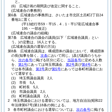
と。
(6)
広域計画の期間及び改定に関すること。
(広域連合の事務所)
第6条
広域連合の事務所は、さいたま市北区土呂町2丁目24
番地1に置く。
(平13総行市59・平15．4．1・平17彩広域連合事
195・一部改正)
(広域連合の議会の組織)
第7条
広域連合の議会の議員
(以下「広域連合議員」とい
う。)
の定数は、16人とする。
(広域連合議員の選挙の方法)
第8条
広域連合議員は、構成団体の議会において、構成団体
の長
(知事を除く。
次条
において同じ。)
及び議員のうちか
ら、
次の各号
に掲げる区分に応じ、
当該各号
に定める人数
を、
第1号
にあっては埼玉県議会、
第2号
及び
第4号
にあっ
ては各市議会、
第3号
及び
第5号
にあっては各町村議会にお
いて選挙する。
(1)
埼玉県議会議員 2人
(2)
市長 5人
(3)
町村長 5人
(4)
市議会議員 2人
(5)
町村議会議員 2人
2
埼玉県議会における選挙については、地方自治法
(昭和22
年法律第67号)
第118条の例による。
3
各市町村議会における選挙については、
次の各号
に掲げる