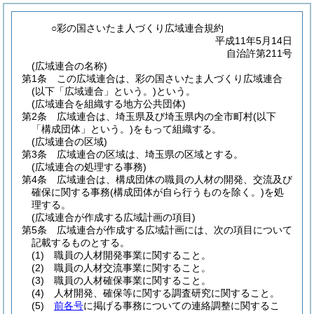
○彩の国さいたま人づくり広域連合規約
平成11年5月14日
自治許第211号
(広域連合の名称)
第1条
この広域連合は、彩の国さいたま人づくり広域連合
(以下「広域連合」という。)
という。
(広域連合を組織する地方公共団体)
第2条
広域連合は、埼玉県及び埼玉県内の全市町村
(以下
「構成団体」という。)
をもって組織する。
(広域連合の区域)
第3条
広域連合の区域は、埼玉県の区域とする。
(広域連合の処理する事務)
第4条
広域連合は、構成団体の職員の人材の開発、交流及び
確保に関する事務
(構成団体が自ら行うものを除く。)
を処
理する。
(広域連合が作成する広域計画の項目)
第5条
広域連合が作成する広域計画には、次の項目について
記載するものとする。
(1)
職員の人材開発事業に関すること。
(2)
職員の人材交流事業に関すること。
(3)
職員の人材確保事業に関すること。
(4)
人材開発、確保等に関する調査研究に関すること。
(5)
前各号
に掲げる事務についての連絡調整に関するこ