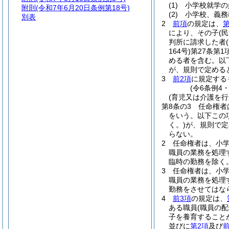
(1)
小学校就学の
附則
(令和7年6月20日条例第18号)
(2)
小学校、義務
別表
2
前項
の規定は、
第
により、その子
(
判所に請求した者
164号)
第27条第
める者を含む。以下
が、規則で定める
3
前2項
に規定する
(令6条例4
(育児又は介護を
第8条の3
任命権者
をいう。以下この
く。)
が、規則で定
らない。
2
任命権者は、小
職員の業務を処理
臨時の勤務を除く
3
任命権者は、小
職員の業務を処理
勤務をさせてはな
4
前3項
の規定は、
ある職員
(職員の
子を養育すること
並びに
第2項
及び