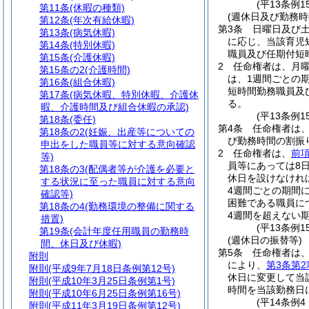
(平13条例
第11条
(休暇の種類)
(週休日及び勤務時
第12条
(年次有給休暇)
第3条
日曜日及び
第13条
(病気休暇)
に応じ、当該育児
第14条
(特別休暇)
職員及び任期付短
第15条
(介護休暇)
2
任命権者は、月曜
第15条の2
(介護時間)
は、1週間ごとの
第16条
(組合休暇)
短時間勤務職員及
第17条
(病気休暇、特別休暇、介護休
る。
暇、介護時間及び組合休暇の承認)
(平13条例
第18条
(委任)
第4条
任命権者は
第18条の2
(妊娠、出産等についての
び勤務時間の割振
申出をした職員等に対する意向確認
2
任命権者は、
前
等)
員等にあっては8
第18条の3
(配偶者等が介護を必要と
休日を設けなけれ
する状況に至った職員に対する意向
4週間ごとの期間に
確認等)
困難である職員に
第18条の4
(勤務環境の整備に関する
4週間を超えない
措置)
(平13条例
第19条
(会計年度任用職員の勤務時
(週休日の振替等)
間、休日及び休暇)
第5条
任命権者は
附則
により、
第3条第2
附則
(平成9年7月18日条例第12号)
休日に変更して当
附則
(平成10年3月25日条例第1号)
時間を当該勤務日
附則
(平成10年6月25日条例第16号)
(平14条例
附則
(平成11年3月19日条例第12号)