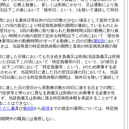
期間は、公務上負傷し、若しくは疾病にかかり、又は通勤により負
日
(以下この条において「除外日」という。)
を除いて連続して90日
期間における週休日等以外の日の日数が少ない場合として規則で定め
(この項の規定により特定病気休暇の期間が連続しているものとみ
翌日から、1回の勤務に割り振られた勤務時間
(1回の勤務に割り振
しない時間その他の規則で定める時間
(以下この項において「部分休
休業等以外の勤務時間)
のすべてを勤務した日の日数
(
第5項
において
ときは、当該再度の特定病気休暇の期間と直前の特定病気休暇の期
0日に達した日後においても引き続き負傷又は疾病
(当該負傷又は疾病
った日
(以下この項において「特定負傷等の日」という。)
の前日ま
。以下この項において「特定負傷等」という。)
のため療養する必
かかわらず、当該90日に達した日の翌日以後の日においても、当該
の日以後における特定病気休暇の期間は、除外日を除いて連続して
日に達した日の翌日から実勤務日数が20日に達する日までの間に、
の症状等と明らかに異なる負傷又は疾病のため療養する必要が生
らず、当該負傷又は疾病に係る特定病気休暇を承認することができ
ることはできない。
ただし書
及び
第3項
から
前項
までの規定の適用については、特定病
用期間中の職員には適用しない。