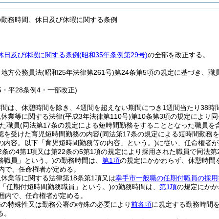
の勤務時間、休日及び休暇に関する条例
日及び休暇に関する条例(昭和35年条例第29号)
の全部を改正する。
、地方公務員法
(昭和25年法律第261号)
第24条第5項の規定に基づき、
15・平28条例4・一部改正)
間は、休憩時間を除き、4週間を超えない期間につき1週間当たり38時間
児休業等に関する法律
(平成3年法律第110号)
第10条第3項の規定により
た職員
(同法第17条の規定による短時間勤務をすることとなった職員を
認を受けた育児短時間勤務の内容
(同法第17条の規定による短時間勤
の内容。以下「育児短時間勤務等の内容」という。)
に従い、任命権者が
2条の4第1項又は第22条の5第1項の規定により採用された職員で同法第
務職員」という。)
の勤務時間は、
第1項
の規定にかかわらず、休憩時間を
囲内で、任命権者が定める。
休業等に関する法律第18条第1項又は
幸手市一般職の任期付職員の採用
下「任期付短時間勤務職員」という。)
の勤務時間は、
第1項
の規定にかか
範囲内で、任命権者が定める。
務の特殊性又は勤務公署の特殊の必要により
前各項
に規定する勤務時間
る。