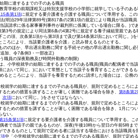
始期に達するまでの子のある職員
教育学校の前期課程又は特別支援学校の小学部に就学している子のある
15条第1項
に規定する要介護者を介護する職員について準用する。
この
民法
(明治29年法律第89号)
第817条の2第1項の規定により職員が当該
(当該請求に係る家事審判事件が裁判所に係属している場合に限る。)
で
1項第3号の規定により同法第6条の4第2号に規定する養子縁組里親であ
この項、次条第1項から第3項まで及び第14条第2項において同じ。)
を
ところにより、当該要介護者を介護」と読み替えるものとする。
もののほか、早出遅出勤務に関する手続その他の早出遅出勤務に関し必
・追加、令7条例3・一部改正)
行う職員の深夜勤務及び時間外勤務の制限)
は、小学校就学の始期に達するまでの子のある職員
(職員の配偶者で当
項において同じ。)
において常態として当該子を養育することができるも
めるところにより、当該子を養育するために請求した場合には、公務の
学校就学の始期に達するまでの子のある職員が、規則で定めるところに
するための措置を講ずることが著しく困難である場合を除き、
第8条第2
。
次項
において同じ。)
をさせてはならない。
学校就学の始期に達するまでの子のある職員が、規則で定めるところに
するための措置を講ずることが著しく困難である場合を除き、1月について
らない。
第15条第1項
に規定する要介護者を介護する職員について準用する。
こ
配偶者で当該子の親であるものが、深夜
(午後10時から翌日の午前5時ま
ができるものとして規則で定める者に該当する場合における当該職員を除
前項
中「小学校就学の始期に達するまでの子のある職員が、規則で定める