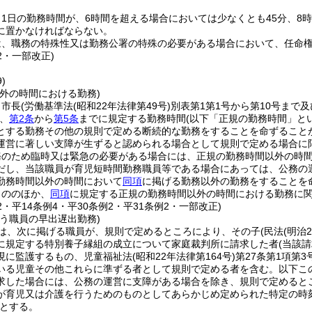
1日の勤務時間が、6時間を超える場合においては少なくとも45分、8
に置かなければならない。
は、職務の特殊性又は勤務公署の特殊の必要がある場合において、任命
12・一部改正)
)
外の時間における勤務)
、市長
(労働基準法
(昭和22年法律第49号)
別表第1第1号から第10号まで
、
第2条
から
第5条
までに規定する勤務時間
(以下「正規の勤務時間」と
とする勤務その他の規則で定める断続的な勤務をすることを命ずること
運営に著しい支障が生ずると認められる場合として規則で定める場合に
務のため臨時又は緊急の必要がある場合には、正規の勤務時間以外の時
だし、当該職員が育児短時間勤務職員等である場合にあっては、公務の
勤務時間以外の時間において
同項
に掲げる勤務以外の勤務をすることを
もののほか、
同項
に規定する正規の勤務時間以外の時間における勤務に
12・平14条例4・平30条例2・平31条例2・一部改正)
う職員の早出遅出勤務)
は、次に掲げる職員が、規則で定めるところにより、その子
(民法
(明治
に規定する特別養子縁組の成立について家庭裁判所に請求した者
(当該
現に監護するもの、児童福祉法
(昭和22年法律第164号)
第27条第1項第
いる児童その他これらに準ずる者として規則で定める者を含む。以下こ
求した場合には、公務の運営に支障がある場合を除き、規則で定めると
が育児又は介護を行うためのものとしてあらかじめ定められた特定の時
とする。