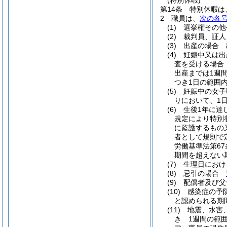
(特別休暇)
第14条
特別休暇は
2
職員は、
次の各
(1)
選挙権その他
(2)
裁判員、証人
(3)
出産の場合 
(4)
妊娠中又は出
査を受ける場合
出産までは1週
つき1日の範囲
(5)
妊娠中の女子
りにおいて、1
(6)
生後1年に達
規定により特別
に監護するもの
者として規則で
労働基準法第6
期間を超えない
(7)
生理日におけ
(8)
忌引の場合
(9)
配偶者及び父
(10)
感染症の予
と認められる期
(11)
地震、水害
き 1週間の範