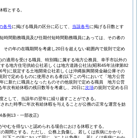
休暇とする。
の各号
に掲げる職員の区分に応じて、
当該各号
に掲げる日数とす
用短時間勤務職員及び任期付短時間勤務職員にあっては、その者の
 その年の在職期間を考慮し20日を超えない範囲内で規則で定め
)
の適用を受ける職員、特別職に属する地方公務員、幸手市以外の
定する地方住宅供給公社若しくは地方道路公社法
(昭和45年法律第82
6号)
に規定する土地開発公社若しくは沖縄振興開発金融公庫その
規則で定めるものに使用される者
(以下この号において「地方公営
年に新たに職員となったものその他規則で定める職員 地方公営
年次有給休暇の残日数等を考慮し、20日に
次項
の規則で定める日
度として、当該年の翌年に繰り越すことができる。
求された時季に年次有給休暇を与えることが公務の正常な運営を妨
令4条例13・一部改正)
がやむを得ないと認められる場合における休暇とする。
度の期間とする。
ただし、公務上負傷し、若しくは疾病にかかり、
。以下この項において同じ。)
により負傷し、若しくは疾病にかか