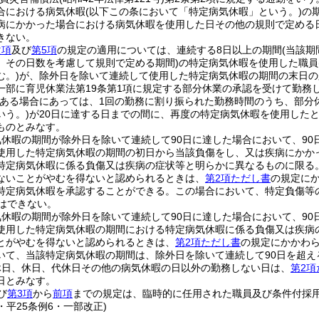
合における病気休暇
(以下この条において「特定病気休暇」という。)
の
病にかかった場合における病気休暇を使用した日その他の規則で定める
きない。
次項
及び
第5項
の規定の適用については、連続する8日以上の期間
(当該
、その日数を考慮して規則で定める期間)
の特定病気休暇を使用した職員
む。)
が、除外日を除いて連続して使用した特定病気休暇の期間の末日の
一部に育児休業法第19条第1項に規定する部分休業の承認を受けて勤務
ある場合にあっては、1回の勤務に割り振られた勤務時間のうち、部分
いう。)
が20日に達する日までの間に、再度の特定病気休暇を使用した
ものとみなす。
休暇の期間が除外日を除いて連続して90日に達した場合において、9
使用した特定病気休暇の期間の初日から当該負傷をし、又は疾病にかか
特定病気休暇に係る負傷又は疾病の症状等と明らかに異なるものに限る
ないことがやむを得ないと認められるときは、
第2項ただし書
の規定に
特定病気休暇を承認することができる。
この場合において、特定負傷等
とはできない。
休暇の期間が除外日を除いて連続して90日に達した場合において、90
使用した特定病気休暇の期間における特定病気休暇に係る負傷又は疾病
とがやむを得ないと認められるときは、
第2項ただし書
の規定にかかわ
いて、当該特定病気休暇の期間は、除外日を除いて連続して90日を超え
休日、休日、代休日その他の病気休暇の日以外の勤務しない日は、
第2項
日とみなす。
び
第3項
から
前項
までの規定は、臨時的に任用された職員及び条件付採
5・平25条例6・一部改正)