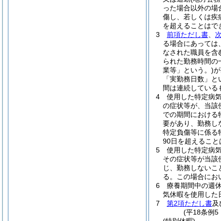
った場合以外の場
傷し、若しくは疾
を超えることはで
3
前項ただし書
、
る場合にあっては
なされた職員を含
られた勤務時間の
業等」という。)
が
「実勤務日数」と
間は連続している
4
使用した特定病気
の症状等が、当該
での期間における
要があり、勤務し
特定負傷等に係る
90日を超えるこ
5
使用した特定病気
その症状等が当該
じ、勤務しないこ
る。
この場合にお
6
療養期間中の週
気休暇を使用した
7
第2項ただし書
及
(平18条例