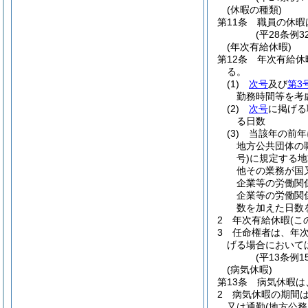
(休暇の種類)
第11条
職員の休暇
(平28条例
(年次有給休暇)
第12条
年次有給休
る。
(1)
次号
及び
第3
勤務時間等を考
(2)
次号
に掲げる
る日数
(3)
当該年の前年
地方公共団体の
号)
に規定する地
他その業務が国
企業等の労働関
企業等の労働関
数を加えた日数
2
年次有給休暇
(
3
任命権者は、年
げる場合において
(平13条例
(病気休暇)
第13条
病気休暇は
2
病気休暇の期間
又は通勤
(地方公