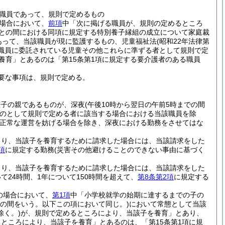
職員であって、規則で定めるもの
場合において、
前項
中「次に掲げる職員が、規則の定めるところ
職員との間における同項に規定する特別養子縁組の成立について家庭裁
あって、当該職員が現に監護するもの、児童福祉法
(昭和22年法律第
る職員に委託されている児童その他これらに準ずる者として規則で定
養育」とあるのは「第15条第1項に規定する要介護者のある職員
要な事項は、規則で定める。
該子の親であるものが、深夜
(午後10時から翌日の午前5時までの間
のとして規則で定める者に該当する場合における当該職員を除
正常な運営を妨げる場合を除き、深夜における勤務をさせてはな
より、当該子を養育するために請求した場合には、当該請求をした
項
に規定する勤務
(災害その他避けることのできない事由に基づく
より、当該子を養育するために請求した場合には、当該請求をした
24時間、1年について150時間を超えて、
第8条第2項
に規定する
の場合において、
第1項
中「小学校就学の始期に達するまでの子の
での間をいう。以下この項において同じ。)
において常態として当該
く。)
が、規則で定めるところにより、当該子を養育」とあり、
ところにより、当該子を養育」とあるのは、「第15条第1項に規