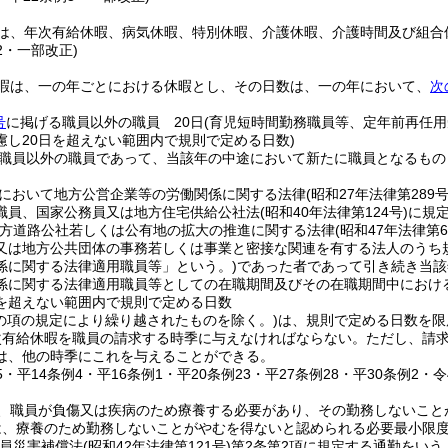
は、年次有給休暇、病気休暇、特別休暇、介護休暇、介護時間及び組合
32・一部改正)
暇は、一の年ごとにおける休暇とし、その日数は、一の年において、
次
号
に掲げる職員以外の職員 20日
(育児短時間勤務職員等、定年前再任
慮し20日を超えない範囲内で規則で定める日数)
職員以外の職員であって、当該年の中途において新たに職員となるもの
において地方公営企業等の労働関係に関する法律
(昭和27年法律第289号
職員、国家公務員又は地方住宅供給公社法
(昭和40年法律第124号)
に規
方道路公社若しくは公有地の拡大の推進に関する法律
(昭和47年法律第6
又は地方公共団体の事務若しくは事業と密接な関連を有する法人のうち
係に関する法律適用職員等」という。)
であった者であって引き続き当該
係に関する法律適用職員等としての在職期間及びその在職期間中における
を超えない範囲内で規則で定める日数
この項の規定により繰り越されたものを除く。)
は、規則で定める日数を限
次有給休暇を職員の請求する時季に与えなければならない。
ただし、請
は、他の時季にこれを与えることができる。
15・平14条例4・平16条例1・平20条例23・平27条例28・平30条例2・
、職員が負傷又は疾病のため療養する必要があり、その勤務しないこと
は、療養のため勤務しないことがやむを得ないと認められる必要最小限
務員災害補償法
(昭和42年法律第121号)
第2条第2項に規定する通勤をいう