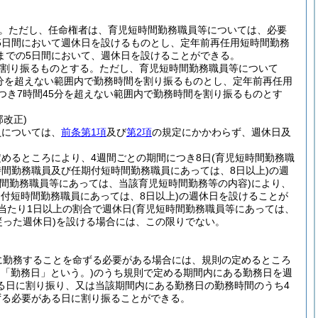
。
ただし、任命権者は、育児短時間勤務職員等については、必要
5日間において週休日を設けるものとし、定年前再任用短時間勤務
までの5日間において、週休日を設けることができる。
を割り振るものとする。
ただし、育児短時間勤務職員等について
5分を超えない範囲内で勤務時間を割り振るものとし、定年前再任用
つき7時間45分を超えない範囲内で勤務時間を割り振るものとす
部改正)
員については、
前条第1項
及び
第2項
の規定にかかわらず、週休日及
めるところにより、4週間ごとの期間につき8日
(育児短時間勤務職
間勤務職員及び任期付短時間勤務職員にあっては、8日以上)
の週
時間勤務職員等にあっては、当該育児短時間勤務等の内容)
により、
付短時間勤務職員にあっては、8日以上)
の週休日を設けることが
当たり1日以上の割合で週休日
(育児短時間勤務職員等にあっては、
った週休日)
を設ける場合には、この限りでない。
に勤務することを命ずる必要がある場合には、規則の定めるところ
て「勤務日」という。)
のうち規則で定める期間内にある勤務日を週
る日に割り振り、又は当該期間内にある勤務日の勤務時間のうち4
ずる必要がある日に割り振ることができる。