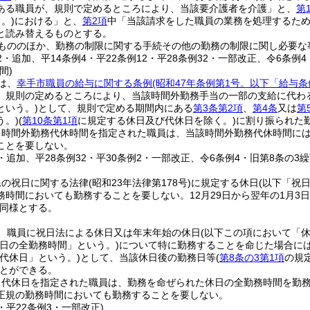
ある職員が、規則で定めるところにより、当該要介護者を介護」と、
第
。)
における」と、
第2項
中「当該請求をした職員の業務を処理するた
と読み替えるものとする。
もののほか、勤務の制限に関する手続その他の勤務の制限に関し必要な
12・追加、平14条例4・平22条例12・平28条例32・一部改正、令6条
間)
は、
幸手市職員の給与に関する条例
(昭和47年条例第1号。以下「給与条
、規則の定めるところにより、当該時間外勤務手当の一部の支給に代わ
という。)
として、規則で定める期間内にある
第3条第2項
、
第4条
又は
第
う。)
(
第10条第1項
に規定する休日及び代休日を除く。)
に割り振られた
り時間外勤務代休時間を指定された職員は、当該時間外勤務代休時間に
ことを要しない。
3・追加、平28条例32・平30条例2・一部改正、令6条例4・旧第8条の3繰
民の祝日に関する法律
(昭和23年法律第178号)
に規定する休日
(以下「祝
務時間においても勤務することを要しない。
12月29日から翌年の1月3
同様とする。
、職員に祝日法による休日又は年末年始の休日
(以下この項において「休
日の全勤務時間」という。)
について特に勤務することを命じた場合に
代休日」という。)
として、当該休日後の勤務日等
(
第8条の3第1項
の規
とができる。
り代休日を指定された職員は、勤務を命ぜられた休日の全勤務時間を勤
正規の勤務時間においても勤務することを要しない。
4・平22条例3・一部改正)