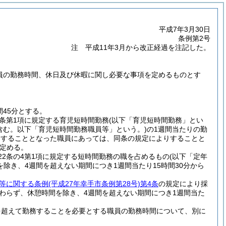
平成7年3月30日
条例第2号
注 平成11年3月から改正経過を注記した。
職員の勤務時間、休日及び休暇に関し必要な事項を定めるものとす
45分とする。
同条第1項に規定する育児短時間勤務
(以下「育児短時間勤務」とい
含む。以下「育児短時間勤務職員等」という。)
の1週間当たりの勤
務をすることとなった職員にあっては、同条の規定によりすることと
定める。
22条の4第1項に規定する短時間勤務の職を占めるもの
(以下「定年
除き、4週間を超えない期間につき1週間当たり15時間30分から
等に関する条例
(平成27年幸手市条例第28号)
第4条
の規定により採
わらず、休憩時間を除き、4週間を超えない期間につき1週間当た
を超えて勤務することを必要とする職員の勤務時間について、別に