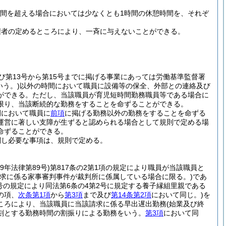
時間を超える場合においては少なくとも1時間の休憩時間を、それぞ
権者の定めるところにより、一斉に与えないことができる。
及び第13号から第15号までに掲げる事業にあっては労働基準監督署
いう。)
以外の時間において職員に設備等の保全、外部との連絡及び
ができる。
ただし、当該職員が育児短時間勤務職員等である場合に
限り、当該断続的な勤務をすることを命ずることができる。
間において職員に
前項
に掲げる勤務以外の勤務をすることを命ずる
運営に著しい支障が生ずると認められる場合として規則で定める場
命ずることができる。
関し必要な事項は、規則で定める。
29年法律第89号)
第817条の2第1項の規定により職員が当該職員と
請求に係る家事審判事件が裁判所に係属している場合に限る。)
であ
3号の規定により同法第6条の4第2号に規定する養子縁組里親である
の項、
次条第1項
から
第3項
まで及び
第14条第2項
において同じ。)
を
ころにより、当該職員に当該請求に係る早出遅出勤務
(始業及び終
刻とする勤務時間の割振りによる勤務をいう。
第3項
において同