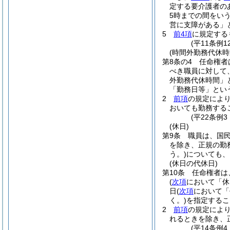
定する要介護者の
5時までの間をいう
営に支障がある」
5
前4項
に規定する
(平11条例
(時間外勤務代休時
第8条の4
任命権者
べき職員に対して
外勤務代休時間」
「勤務日等」とい
2
前項
の規定によ
おいても勤務する
(平22条例
(休日)
第9条
職員は、国
を除き、正規の勤
う。)
についても、
(休日の代休日)
第10条
任命権者は
(
次項
において「休
日
(
次項
において「
く。)
を指定するこ
2
前項
の規定によ
れるときを除き、
(平14条例