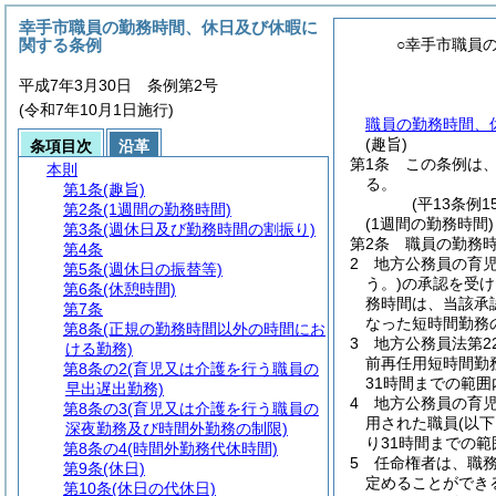
幸手市職員の勤務時間、休日及び休暇に
関する条例
○幸手市職員
平成7年3月30日 条例第2号
(令和7年10月1日施行)
職員の勤務時間、休
(趣旨)
条項目次
沿革
第1条
この条例は
本則
る。
第1条
(趣旨)
(平13条例
第2条
(1週間の勤務時間)
(1週間の勤務時間)
第3条
(週休日及び勤務時間の割振り)
第2条
職員の勤務時
第4条
2
地方公務員の育
第5条
(週休日の振替等)
う。)
の承認を受け
第6条
(休憩時間)
務時間は、当該承
第7条
なった短時間勤務
第8条
(正規の勤務時間以外の時間にお
3
地方公務員法第2
ける勤務)
前再任用短時間勤
第8条の2
(育児又は介護を行う職員の
31時間までの範
早出遅出勤務)
4
地方公務員の育児
第8条の3
(育児又は介護を行う職員の
用された職員
(以
深夜勤務及び時間外勤務の制限)
り31時間までの
第8条の4
(時間外勤務代休時間)
5
任命権者は、職
第9条
(休日)
定めることができ
第10条
(休日の代休日)