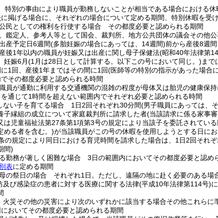
、特別の事由により職員が勤務しないことが相当である場合における休
号
に掲げる場合に、それぞれの場合について定める期間、特別休暇を受
公民としての権利を行使する場合 その都度必要と認められる期間
、鑑定人、参考人等として国会、裁判所、地方公共団体の議会その他公
出産予定日6週間
(多胎妊娠の場合にあっては、14週間)
前から産後8週
産後1年以内の職員が妊娠又は出産に関し母子保健法
(昭和40年法律第14
 妊娠6月
(1月は28日として計算する。以下この号において同じ。)
まで
間に1回、産後1年まではその間に1回
(医師等の特別の指示があった場合
内でその都度必要と認められる時間
職員が通勤に利用する交通機関の混雑の程度が母体又は胎児の健康保持
日を通じて1時間を超えない範囲内でそれぞれ必要と認められる時間
しない子を育てる場合 1日2回それぞれ30分間
(男子職員にあっては、
養子縁組の成立について家庭裁判所に請求した者
(当該請求に係る家事
又は児童福祉法第27条第1項第3号の規定により当該子を委託されている
定める者を含む。)
が当該職員がこの号の休暇を使用しようとする日にお
7条の規定により同日における育児時間を請求した場合は、1日2回それ
期間)
る勤務が著しく困難な場合 3日の範囲内においてその都度必要と認め
別表
に定める期間
母の祭日の場合 それぞれ1日。
ただし、遠隔の地に赴く必要のある場
防及び感染症の患者に対する医療に関する法律
(平成10年法律第114号)
に
間
、火災その他の災害により次のいずれかに該当する場合その他これらに
囲においてその都度必要と認められる期間