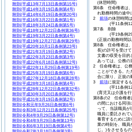
(休憩時間)
附則
(平成13年7月13日条例第15号)
第6条
任命権者は、
附則
(平成14年3月19日条例第4号)
れ勤務時間の途中
附則
(平成14年6月19日条例第20号)
2
前項
の休憩時間
附則
(平成16年3月22日条例第1号)
(平11条例
附則
(平成18年3月24日条例第5号)
第7条
削除
附則
(平成18年12月22日条例第36号)
(平19条例29
附則
(平成19年3月22日条例第4号)
(正規の勤務時間以
附則
(平成19年12月27日条例第29号)
第8条
任命権者は
附則
(平成20年10月1日条例第23号)
長)
の許可を受けて
附則
(平成21年3月19日条例第2号)
文書の収受を目的
附則
(平成22年3月23日条例第3号)
あっては、公務の
附則
(平成22年6月18日条例第12号)
2
任命権者は、公
附則
(平成22年11月29日条例第19号)
ことができる。
た
附則
(平成25年3月19日条例第6号)
合に限り、正規の
附則
(平成27年12月18日条例第28号)
3
前項
に規定する
附則
(平成28年3月18日条例第4号)
(平11条例
附則
(平成28年12月22日条例第32号)
(育児又は介護を行
附則
(平成30年3月20日条例第2号)
第8条の2
任命権者
附則
(平成31年3月19日条例第2号)
の間における同項
附則
(令和元年9月26日条例第6号)
って、当該職員が
附則
(令和3年12月21日条例第25号)
職員に委託されて
附則
(令和4年9月29日条例第12号)
養育するために請
附則
(令和4年9月29日条例第13号)
業の時刻を、職員
附則
(令和6年3月19日条例第4号)
じ。)
をさせるもの
附則
(令和7年3月18日条例第3号)