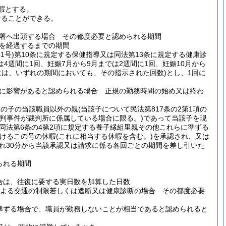
暇とする。
けることができる。
署へ出頭する場合 その都度必要と認められる期間
間を経過するまでの期間
1号)
第10条に規定する保健指導又は同法第13条に規定する健康診
は4週間に1回、妊娠7月から9月までは2週間に1回、妊娠10月から
には、いずれの期間においても、その指示された回数)
とし、1回に
に影響があると認められる場合 正規の勤務時間の始め又は終わ
その子の当該職員以外の親
(当該子について民法第817条の2第1項の
審判事件が裁判所に係属している場合に限る。)
であって当該子を現
同法第6条の4第2項に規定する養子縁組里親その他これらに準ずる
けるこの号の休暇
(これに相当する休暇を含む。)
を承認され、又は
ぞれ30分から当該承認又は請求に係る各回ごとの期間を差し引いた
られる期間
合は、往復に要する実日数を加算した日数
よる交通の制限若しくは遮断又は健康診断の場合 その都度必要
準ずる場合で、職員が勤務しないことが相当であると認められると