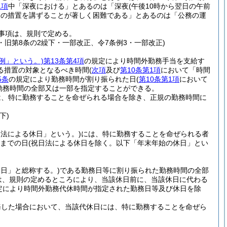
1項
中「深夜における」とあるのは「深夜
(午後10時から翌日の午前
めの措置を講ずることが著しく困難である」とあるのは「公務の運
事項は、規則で定める。
例4・旧第8条の2繰下・一部改正、令7条例3・一部改正)
例」という。)
第13条第4項
の規定により時間外勤務手当を支給す
る措置の対象となるべき時間
(
次項
及び
第10条第1項
において「時間
5条
の規定により勤務時間が割り振られた日
(
第10条第1項
において
勤務時間の全部又は一部を指定することができる。
は、特に勤務することを命ぜられる場合を除き、正規の勤務時間に
下)
日法による休日」という。)
には、特に勤務することを命ぜられる者
日までの日
(祝日法による休日を除く。以下「年末年始の休日」とい
日」と総称する。)
である勤務日等に割り振られた勤務時間の全部
は、規則の定めるところにより、当該休日前に、当該休日に代わる
定により時間外勤務代休時間が指定された勤務日等及び休日を除
務した場合において、当該代休日には、特に勤務することを命ぜら