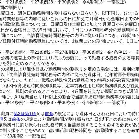
15・平21条例2・平27条例28・平30条例2・令4条例13・一部改正)
間の割振り)
土曜日は、週休日
(勤務時間を割り振らない日をいう。以下同じ。)
とする
短時間勤務等の内容に従いこれらの日に加えて月曜日から金曜日までの
時間勤務職員については、日曜日及び土曜日に加えて月曜日から金曜日
日から金曜日までの5日間において、1日につき7時間45分の勤務時間
期間について、当該育児短時間勤務等の内容に従い1日につき、7時間4
び任期付短時間勤務職員については、1週間ごとの期間について、1日に
15・平14条例4・平21条例2・平27条例28・平30条例2・令4条例13・一
、公務の運営上の事情により特別の形態によって勤務する必要のある職
りを別に定めることができる。
項
の規定により週休日及び勤務時間の割振りを定める場合には、規則の定
日以上で当該育児短時間勤務等の内容に従った週休日、定年前再任用短時
ばならない。
ただし、職務の特殊性又は勤務公署の特殊の必要
(育児短
つき8日
(育児短時間勤務職員等、定年前再任用短時間勤務職員及び任期
ついて、規則の定めるところにより、4週間を超えない期間につき1週間
期間につき1週間当たり1日以上の割合で当該育児短時間勤務等の内容に従
15・平14条例4・平27条例28・平30条例2・令4条例13・一部改正)
、職員に
第3条第1項
又は
前条
の規定により週休日とされた日において特
項
又は
前条
の規定により勤務時間が割り振られた日
(以下この条におい
該勤務日に割り振られた勤務時間を当該勤務することを命ずる必要があ
に割り振ることをやめて当該4時間の勤務時間を当該勤務することを命
4・平30条例2・一部改正)