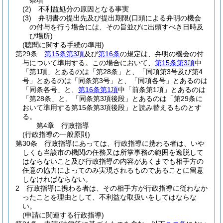
条項
(2)
不利益処分の原因となる事実
(3)
弁明書の提出先及び提出期限
(口頭による弁明の機会
の付与を行う場合には、その旨並びに出頭すべき日時及
び場所)
(聴聞に関する手続の準用)
第29条
第15条第3項
及び
第16条
の規定は、弁明の機会の付
与について準用する。
この場合において、
第15条第3項
中
「第1項」とあるのは「第28条」と、「同項第3号及び第4
号」とあるのは「同条第3号」と、「同項各号」とあるのは
「同条各号」と、
第16条第1項
中「前条第1項」とあるのは
「第28条」と、「同条第3項後段」とあるのは「第29条に
おいて準用する第15条第3項後段」と読み替えるものとす
る。
第4章
行政指導
(行政指導の一般原則)
第30条
行政指導にあっては、行政指導に携わる者は、いや
しくも当該市の機関の任務又は所掌事務の範囲を逸脱して
はならないこと及び行政指導の内容があくまでも相手方の
任意の協力によってのみ実現されるものであることに留意
しなければならない。
2
行政指導に携わる者は、その相手方が行政指導に従わなか
ったことを理由として、不利益な取扱いをしてはならな
い。
(申請に関連する行政指導)