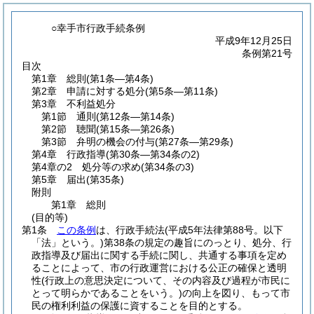
○幸手市行政手続条例
平成9年12月25日
条例第21号
目次
第1章
総則
(第1条―第4条)
第2章
申請に対する処分
(第5条―第11条)
第3章
不利益処分
第1節
通則
(第12条―第14条)
第2節
聴聞
(第15条―第26条)
第3節
弁明の機会の付与
(第27条―第29条)
第4章
行政指導
(第30条―第34条の2)
第4章の2
処分等の求め
(第34条の3)
第5章
届出
(第35条)
附則
第1章
総則
(目的等)
第1条
この条例
は、行政手続法
(平成5年法律第88号。以下
「法」という。)
第38条の規定の趣旨にのっとり、処分、行
政指導及び届出に関する手続に関し、共通する事項を定め
ることによって、市の行政運営における公正の確保と透明
性
(行政上の意思決定について、その内容及び過程が市民に
とって明らかであることをいう。)
の向上を図り、もって市
民の権利利益の保護に資することを目的とする。