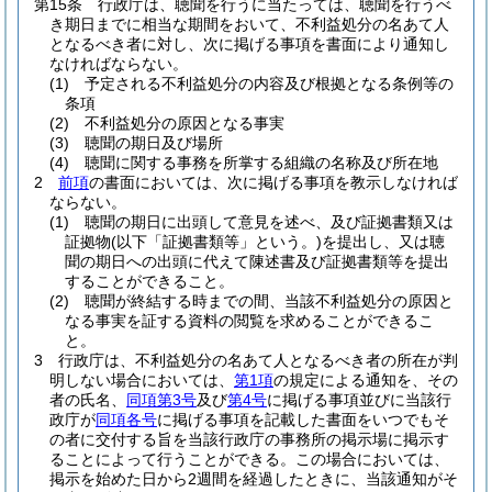
第15条
行政庁は、聴聞を行うに当たっては、聴聞を行うべ
き期日までに相当な期間をおいて、不利益処分の名あて人
となるべき者に対し、次に掲げる事項を書面により通知し
なければならない。
(1)
予定される不利益処分の内容及び根拠となる条例等の
条項
(2)
不利益処分の原因となる事実
(3)
聴聞の期日及び場所
(4)
聴聞に関する事務を所掌する組織の名称及び所在地
2
前項
の書面においては、次に掲げる事項を教示しなければ
ならない。
(1)
聴聞の期日に出頭して意見を述べ、及び証拠書類又は
証拠物
(以下「証拠書類等」という。)
を提出し、又は聴
聞の期日への出頭に代えて陳述書及び証拠書類等を提出
することができること。
(2)
聴聞が終結する時までの間、当該不利益処分の原因と
なる事実を証する資料の閲覧を求めることができるこ
と。
3
行政庁は、不利益処分の名あて人となるべき者の所在が判
明しない場合においては、
第1項
の規定による通知を、その
者の氏名、
同項第3号
及び
第4号
に掲げる事項並びに当該行
政庁が
同項各号
に掲げる事項を記載した書面をいつでもそ
の者に交付する旨を当該行政庁の事務所の掲示場に掲示す
ることによって行うことができる。
この場合においては、
掲示を始めた日から2週間を経過したときに、当該通知がそ