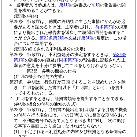
4
当事者又は参加人は、
第1項
の調書及び
前項
の報告書の閲
覧を求めることができる。
(聴聞の再開)
第25条
行政庁は、聴聞の終結後に生じた事情にかんがみ必
要があると認めるときは、主宰者に対し、
前条第3項
の規定
により提出された報告書を返戻して聴聞の再開を命ずるこ
とができる。
第22条第2項本文
及び
第3項
の規定は、この場
合について準用する。
(聴聞を経てされる不利益処分の決定)
第26条
行政庁は、不利益処分の決定をするときは、
第24条
第1項
の調書の内容及び
同条第3項
の報告書に記載された主
宰者の意見を十分に参酌してこれをしなければならない。
第3節
弁明の機会の付与
(弁明の機会の付与の方式)
第27条
弁明は、行政庁が口頭ですることを認めたときを除
き、弁明を記載した書面
(以下「弁明書」という。)
を提出
してするものとする。
2
弁明をするときは、証拠書類等を提出することができる。
(弁明の機会の付与の通知の方式)
第28条
行政庁は、弁明書の提出期限
(口頭による弁明の機会
の付与を行う場合には、その日時)
までに相当な期間をおい
て、不利益処分の名あて人となるべき者に対し、次に掲げ
る事項を書面により通知しなければならない。
(1)
予定される不利益処分の内容及び根拠となる条例等の