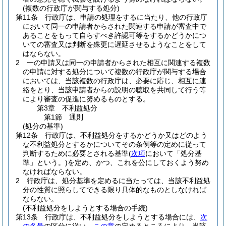
(複数の行政庁が関与する処分)
第11条
行政庁は、申請の処理をするに当たり、他の行政庁
において同一の申請者からされた関連する申請が審査中で
あることをもって自らすべき許認可等をするかどうかにつ
いての審査又は判断を殊更に遅延させるようなことをして
はならない。
2
一の申請又は同一の申請者からされた相互に関連する複数
の申請に対する処分について複数の行政庁が関与する場合
においては、当該複数の行政庁は、必要に応じ、相互に連
絡をとり、当該申請者からの説明の聴取を共同して行う等
により審査の促進に努めるものとする。
第3章
不利益処分
第1節
通則
(処分の基準)
第12条
行政庁は、不利益処分をするかどうか又はどのよう
な不利益処分とするかについてその条例等の定めに従って
判断するために必要とされる基準
(
次項
において「処分基
準」という。)
を定め、かつ、これを公にしておくよう努め
なければならない。
2
行政庁は、処分基準を定めるに当たっては、当該不利益処
分の性質に照らしてできる限り具体的なものとしなければ
ならない。
(不利益処分をしようとする場合の手続)
第13条
行政庁は、不利益処分をしようとする場合には、
次