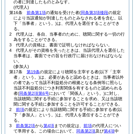
の者に到達したものとみなす。
(代理人)
第16条
前条第1項
の通知を受けた者
(
同条第3項後段
の規定
により当該通知が到達したものとみなされる者を含む。以
下「当事者」という。)
は、代理人を選任することができ
る。
2
代理人は、各自、当事者のために、聴聞に関する一切の行
為をすることができる。
3
代理人の資格は、書面で証明しなければならない。
4
代理人がその資格を失ったときは、当該代理人を選任した
当事者は、書面でその旨を行政庁に届け出なければならな
い。
(参加人)
第17条
第19条
の規定により聴聞を主宰する者
(以下「主宰
者」という。)
は、必要があると認めるときは、当事者以外
の者であって当該不利益処分の根拠となる条例等に照らし
当該不利益処分につき利害関係を有するものと認められる
者
(
同条第2項第6号
において「関係人」という。)
に対し、
当該聴聞に関する手続に参加することを求め、又は当該聴
聞に関する手続に参加することを許可することができる。
2
前項
の規定により当該聴聞に関する手続に参加する者
(以
下「参加人」という。)
は、代理人を選任することができ
る。
3
前条第2項
から
第4項
までの規定は、
前項
の代理人につい
て準用する。
この場合において、
同条第2項
及び
第4項
中