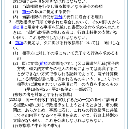
次に掲げる事項を示さなければならない。
(1)
当該権限を行使し得る根拠となる法令の条項
(2)
前号
の条項に規定する要件
(3)
当該権限の行使が
前号
の要件に適合する理由
3
行政指導が口頭で示された場合において、その相手方から
前2項
に規定する事項を記載した書面の交付を求められたと
きは、当該行政指導に携わる者は、行政上特別の支障がな
い限り、これを交付しなければならない。
4
前項
の規定は、次に掲げる行政指導については、適用しな
い。
(1)
相手方に対しその場において完了する行為を求めるも
の
(2)
既に文書
(
前項
の書面を含む。)
又は電磁的記録
(電子的
方式、磁気的方式その他人の知覚によっては認識するこ
とができない方式で作られる記録であって、電子計算機
による情報処理の用に供されるものをいう。)
によりその
相手方に通知されている事項と同一の内容を求めるもの
(平18条例25・平27条例2・一部改正)
(複数の者を対象とする行政指導)
第34条
同一の行政目的を実現するため一定の条件に該当す
る複数の者に対し行政指導をしようとするときは、市の機
関は、あらかじめ、事案に応じ、これらの行政指導に共通
してその内容となるべき事項を定め、かつ、行政上特別の
支障がない限り、これを公表しなければならない。
(行政指導の中止等の求め)