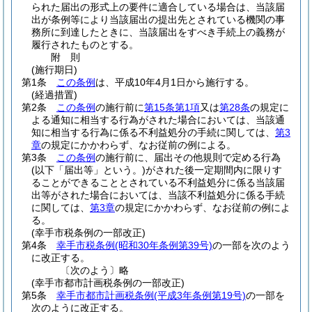
られた届出の形式上の要件に適合している場合は、当該届
出が条例等により当該届出の提出先とされている機関の事
務所に到達したときに、当該届出をすべき手続上の義務が
履行されたものとする。
附
則
(施行期日)
第1条
この条例
は、平成10年4月1日から施行する。
(経過措置)
第2条
この条例
の施行前に
第15条第1項
又は
第28条
の規定に
よる通知に相当する行為がされた場合においては、当該通
知に相当する行為に係る不利益処分の手続に関しては、
第3
章
の規定にかかわらず、なお従前の例による。
第3条
この条例
の施行前に、届出その他規則で定める行為
(以下「届出等」という。)
がされた後一定期間内に限りす
ることができることとされている不利益処分に係る当該届
出等がされた場合においては、当該不利益処分に係る手続
に関しては、
第3章
の規定にかかわらず、なお従前の例によ
る。
(幸手市税条例の一部改正)
第4条
幸手市税条例
(昭和30年条例第39号)
の一部を次のよう
に改正する。
〔次のよう〕略
(幸手市都市計画税条例の一部改正)
第5条
幸手市都市計画税条例
(平成3年条例第19号)
の一部を
次のように改正する。