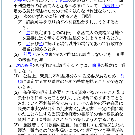
の各号
の区分に従い、
この章
の定めるところにより、当該
不利益処分の名あて人となるべき者について、
当該各号
に
定める意見陳述のための手続を執らなければならない。
(1)
次のいずれかに該当するとき 聴聞
ア
許認可等を取り消す不利益処分をしようとすると
き。
イ
ア
に規定するもののほか、名あて人の資格又は地位
を直接にはく奪する不利益処分をしようとするとき。
ウ
ア
及び
イ
に掲げる場合以外の場合であって行政庁が
相当と認めるとき。
(2)
前号ア
から
ウ
までのいずれにも該当しないとき 弁明
の機会の付与
2
次の各号
のいずれかに該当するときは、
前項
の規定は、適
用しない。
(1)
公益上、緊急に不利益処分をする必要があるため、
前
項
に規定する意見陳述のための手続を執ることができな
いとき。
(2)
条例等の規定上必要とされる資格がなかったこと又は
失われるに至ったことが判明した場合に必ずすることと
されている不利益処分であって、その資格の不存在又は
喪失の事実が裁判所の判決書又は決定書、一定の職に就
いたことを証する当該任命権者の書類その他の客観的な
資料により直接証明されたものをしようとするとき。
(3)
施設若しくは設備の設置、維持若しくは管理又は物の
製造、販売その他の取扱いについて遵守すべき事項が条