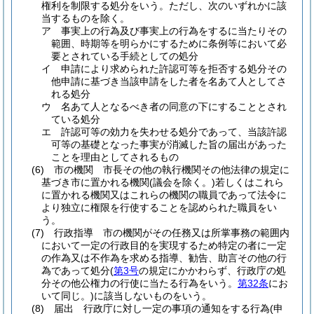
権利を制限する処分をいう。
ただし、次のいずれかに該
当するものを除く。
ア
事実上の行為及び事実上の行為をするに当たりその
範囲、時期等を明らかにするために条例等において必
要とされている手続としての処分
イ
申請により求められた許認可等を拒否する処分その
他申請に基づき当該申請をした者を名あて人としてさ
れる処分
ウ
名あて人となるべき者の同意の下にすることとされ
ている処分
エ
許認可等の効力を失わせる処分であって、当該許認
可等の基礎となった事実が消滅した旨の届出があった
ことを理由としてされるもの
(6)
市の機関 市長その他の執行機関その他法律の規定に
基づき市に置かれる機関
(議会を除く。)
若しくはこれら
に置かれる機関又はこれらの機関の職員であって法令に
より独立に権限を行使することを認められた職員をい
う。
(7)
行政指導 市の機関がその任務又は所掌事務の範囲内
において一定の行政目的を実現するため特定の者に一定
の作為又は不作為を求める指導、勧告、助言その他の行
為であって処分
(
第3号
の規定にかかわらず、行政庁の処
分その他公権力の行使に当たる行為をいう。
第32条
にお
いて同じ。)
に該当しないものをいう。
(8)
届出 行政庁に対し一定の事項の通知をする行為
(申