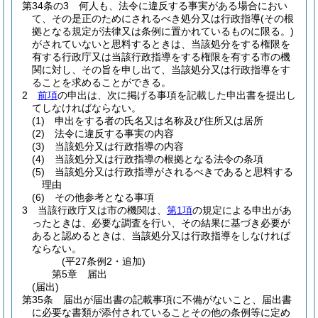
第34条の3
何人も、法令に違反する事実がある場合におい
て、その是正のためにされるべき処分又は行政指導
(その根
拠となる規定が法律又は条例に置かれているものに限る。)
がされていないと思料するときは、当該処分をする権限を
有する行政庁又は当該行政指導をする権限を有する市の機
関に対し、その旨を申し出て、当該処分又は行政指導をす
ることを求めることができる。
2
前項
の申出は、次に掲げる事項を記載した申出書を提出し
てしなければならない。
(1)
申出をする者の氏名又は名称及び住所又は居所
(2)
法令に違反する事実の内容
(3)
当該処分又は行政指導の内容
(4)
当該処分又は行政指導の根拠となる法令の条項
(5)
当該処分又は行政指導がされるべきであると思料する
理由
(6)
その他参考となる事項
3
当該行政庁又は市の機関は、
第1項
の規定による申出があ
ったときは、必要な調査を行い、その結果に基づき必要が
あると認めるときは、当該処分又は行政指導をしなければ
ならない。
(平27条例2・追加)
第5章
届出
(届出)
第35条
届出が届出書の記載事項に不備がないこと、届出書
に必要な書類が添付されていることその他の条例等に定め