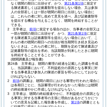
なく聴聞の期日に出頭せず、かつ、
第21条第1項
に規定す
る陳述書若しくは証拠書類等を提出しない場合、又は参加
人の全部若しくは一部が聴聞の期日に出頭しない場合に
は、これらの者に対し改めて意見を述べ、及び証拠書類等
を提出する機会を与えることなく、聴聞を終結することが
できる。
2
主宰者は、
前項
に規定する場合のほか、当事者の全部又は
一部が聴聞の期日に出頭せず、かつ、
第21条第1項
に規定
する陳述書又は証拠書類等を提出しない場合において、こ
れらの者の聴聞の期日への出頭が相当期間引き続き見込め
ないときは、これらの者に対し、期限を定めて陳述書及び
証拠書類等の提出を求め、当該期限が到来したときに聴聞
を終結することとすることができる。
(聴聞調書及び報告書)
第24条
主宰者は、聴聞の審理の経過を記載した調書を作成
し、当該調書において、不利益処分の原因となる事実に対
する当事者及び参加人の陳述の要旨を明らかにしておかな
ければならない。
2
前項
の調書は、聴聞の期日における審理が行われた場合に
は各期日ごとに、当該審理が行われなかった場合には聴聞
の終結後速やかに作成しなければならない。
3
主宰者は、聴聞の終結後速やかに、不利益処分の原因とな
る事実に対する当事者等の主張に理由があるかどうかにつ
いての意見を記載した報告書を作成し、
第1項
の調書ととも
に行政庁に提出しなければならない。