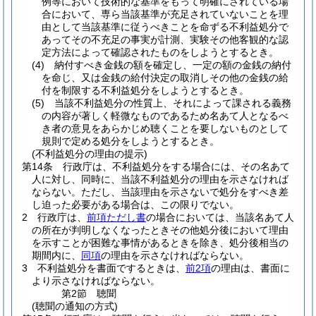
例等において技術的な基準をもって明確にされている場
合において、専ら当該基準が充足されていないことを理
由として当該基準に従うべきことを命ずる不利益処分で
あってその不充足の事実が計測、実験その他客観的な認
定方法によって確認されたものをしようとするとき。
(4)
納付すべき金銭の額を確定し、一定の額の金銭の納付
を命じ、又は金銭の給付決定の取消しその他の金銭の給
付を制限する不利益処分をしようとするとき。
(5)
当該不利益処分の性質上、それによって課される義務
の内容が著しく軽微なものであるため名あて人となるべ
き者の意見をあらかじめ聴くことを要しないものとして
規則で定める処分をしようとするとき。
(不利益処分の理由の提示)
第14条
行政庁は、不利益処分をする場合には、その名あて
人に対し、同時に、当該不利益処分の理由を示さなければ
ならない。
ただし、当該理由を示さないで処分をすべき差
し迫った必要がある場合は、この限りでない。
2
行政庁は、
前項ただし書
の場合においては、当該名あて人
の所在が判明しなくなったときその他処分後において理由
を示すことが困難な事情があるときを除き、処分後相当の
期間内に、
同項
の理由を示さなければならない。
3
不利益処分を書面でするときは、
前2項
の理由は、書面に
より示さなければならない。
第2節
聴聞
(聴聞の通知の方式)