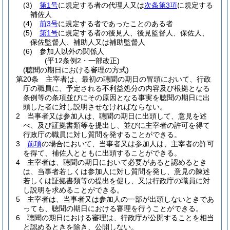
(3)
第1号
に規定する者の代理人又は
次条第3項
に規定する
補佐人
(4)
前3号
に規定する者であったことのある者
(5)
第1号
に規定する者の後見人、後見監督人、保佐人、
保佐監督人、補助人又は補助監督人
(6)
参加人以外の関係人
(平12条例2・一部改正)
(聴聞の期日における審理の方式)
第20条
主宰者は、最初の聴聞の期日の冒頭において、行政
庁の職員に、予定される不利益処分の内容及び根拠となる
条例等の条項並びにその原因となる事実を聴聞の期日に出
頭した者に対し説明させなければならない。
2
当事者又は参加人は、聴聞の期日に出頭して、意見を述
べ、及び証拠書類等を提出し、並びに主宰者の許可を得て
行政庁の職員に対し質問を発することができる。
3
前項
の場合において、当事者又は参加人は、主宰者の許可
を得て、補佐人とともに出頭することができる。
4
主宰者は、聴聞の期日において必要があると認めるとき
は、当事者若しくは参加人に対し質問を発し、意見の陳述
若しくは証拠書類等の提出を促し、又は行政庁の職員に対
し説明を求めることができる。
5
主宰者は、当事者又は参加人の一部が出頭しないときであ
っても、聴聞の期日における審理を行うことができる。
6
聴聞の期日における審理は、行政庁が公開することを相当
と認めるときを除き、公開しない。