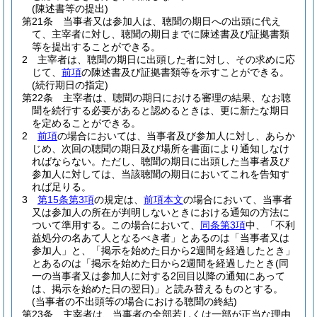
(陳述書等の提出)
第21条
当事者又は参加人は、聴聞の期日への出頭に代え
て、主宰者に対し、聴聞の期日までに陳述書及び証拠書類
等を提出することができる。
2
主宰者は、聴聞の期日に出頭した者に対し、その求めに応
じて、
前項
の陳述書及び証拠書類等を示すことができる。
(続行期日の指定)
第22条
主宰者は、聴聞の期日における審理の結果、なお聴
聞を続行する必要があると認めるときは、更に新たな期日
を定めることができる。
2
前項
の場合においては、当事者及び参加人に対し、あらか
じめ、次回の聴聞の期日及び場所を書面により通知しなけ
ればならない。
ただし、聴聞の期日に出頭した当事者及び
参加人に対しては、当該聴聞の期日においてこれを告知す
れば足りる。
3
第15条第3項
の規定は、
前項本文
の場合において、当事者
又は参加人の所在が判明しないときにおける通知の方法に
ついて準用する。
この場合において、
同条第3項
中、「不利
益処分の名あて人となるべき者」とあるのは「当事者又は
参加人」と、「掲示を始めた日から2週間を経過したとき」
とあるのは「掲示を始めた日から2週間を経過したとき
(同
一の当事者又は参加人に対する2回目以降の通知にあって
は、掲示を始めた日の翌日)
」と読み替えるものとする。
(当事者の不出頭等の場合における聴聞の終結)
第23条
主宰者は、当事者の全部若しくは一部が正当な理由