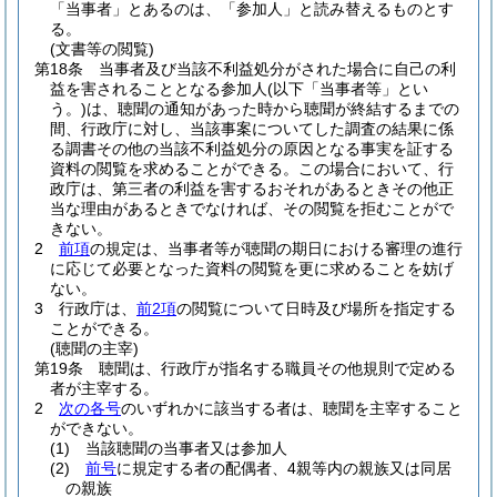
「当事者」とあるのは、「参加人」と読み替えるものとす
る。
(文書等の閲覧)
第18条
当事者及び当該不利益処分がされた場合に自己の利
益を害されることとなる参加人
(以下「当事者等」とい
う。)
は、聴聞の通知があった時から聴聞が終結するまでの
間、行政庁に対し、当該事案についてした調査の結果に係
る調書その他の当該不利益処分の原因となる事実を証する
資料の閲覧を求めることができる。
この場合において、行
政庁は、第三者の利益を害するおそれがあるときその他正
当な理由があるときでなければ、その閲覧を拒むことがで
きない。
2
前項
の規定は、当事者等が聴聞の期日における審理の進行
に応じて必要となった資料の閲覧を更に求めることを妨げ
ない。
3
行政庁は、
前2項
の閲覧について日時及び場所を指定する
ことができる。
(聴聞の主宰)
第19条
聴聞は、行政庁が指名する職員その他規則で定める
者が主宰する。
2
次の各号
のいずれかに該当する者は、聴聞を主宰すること
ができない。
(1)
当該聴聞の当事者又は参加人
(2)
前号
に規定する者の配偶者、4親等内の親族又は同居
の親族