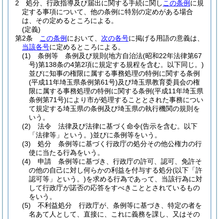
2
処分、行政指導及び届出に関する手続に関し
この条例
に規
定する事項について、他の条例に特別の定めがある場合
は、その定めるところによる。
(定義)
第2条
この条例
において、
次の各号
に掲げる用語の意義は、
当該各号
に定めるところによる。
(1)
条例等 条例及び規則
(地方自治法
(昭和22年法律第67
号)
第138条の4第2項に規定する規程を含む。以下同じ。)
並びに知事の権限に属する事務処理の特例に関する条例
(平成11年埼玉県条例第61号)
及び埼玉県教育委員会の権
限に属する事務処理の特例に関する条例
(平成11年埼玉県
条例第71号)
により市が処理することとされた事務につい
て規定する埼玉県の条例及び埼玉県の執行機関の規則を
いう。
(2)
法令 法律及び法律に基づく命令
(告示を含む。以下
「法律等」という。)
並びに条例等をいう。
(3)
処分 条例等に基づく行政庁の処分その他公権力の行
使に当たる行為をいう。
(4)
申請 条例等に基づき、行政庁の許可、認可、免許そ
の他の自己に対し何らかの利益を付与する処分
(以下「許
認可等」という。)
を求める行為であって、当該行為に対
して行政庁が諾否の応答をすべきこととされているもの
をいう。
(5)
不利益処分 行政庁が、条例等に基づき、特定の者を
名あて人として、直接に、これに義務を課し、又はその