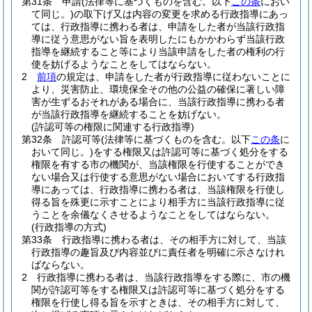
第31条
申請
(法律等に基づくものを含む。以下
この条
におい
て同じ。)
の取下げ又は内容の変更を求める行政指導にあっ
ては、行政指導に携わる者は、申請をした者が当該行政指
導に従う意思がない旨を表明したにもかかわらず当該行政
指導を継続すること等により当該申請をした者の権利の行
使を妨げるようなことをしてはならない。
2
前項
の規定は、申請をした者が行政指導に従わないことに
より、災害防止、環境保全その他の公益の確保に著しい障
害が生ずるおそれがある場合に、当該行政指導に携わる者
が当該行政指導を継続することを妨げない。
(許認可等の権限に関連する行政指導)
第32条
許認可等
(法律等に基づくものを含む。以下
この条
に
おいて同じ。)
をする権限又は許認可等に基づく処分をする
権限を有する市の機関が、当該権限を行使することができ
ない場合又は行使する意思がない場合においてする行政指
導にあっては、行政指導に携わる者は、当該権限を行使し
得る旨を殊更に示すことにより相手方に当該行政指導に従
うことを余儀なくさせるようなことをしてはならない。
(行政指導の方式)
第33条
行政指導に携わる者は、その相手方に対して、当該
行政指導の趣旨及び内容並びに責任者を明確に示さなけれ
ばならない。
2
行政指導に携わる者は、当該行政指導をする際に、市の機
関が許認可等をする権限又は許認可等に基づく処分をする
権限を行使し得る旨を示すときは、その相手方に対して、