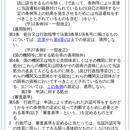
請に該当するものを除く。)
であって、条例等により直接
に当該通知が義務付けられているもの
(自己の期待する一
定の条例等上の効果を発生させるためには当該通知をす
べきこととされているものを含む。)
をいう。
(平12条例16・一部改正)
(適用除外)
第3条
処分又は行政指導で法第3条第1項各号に掲げるもの
については、
次章
から
第4章の2
までの規定は、適用しな
い。
(平27条例2・一部改正)
(国の機関等に対する処分等の適用除外)
第4条
国の機関又は地方公共団体若しくはその機関に対する
処分
(これらの機関又は団体がその固有の資格において当該
処分の名あて人となるものに限る。)
及び行政指導並びにこ
れらの機関又は団体がする届出
(これらの機関又は団体がそ
の固有の資格においてすべきこととされているものに限
る。)
については、
この条例
の規定は、適用しない。
第2章
申請に対する処分
(審査基準)
第5条
行政庁は、申請により求められた許認可等をするかど
うかをその条例等の定めに従って判断するために必要とさ
れる基準
(以下「審査基準」という。)
を定めるものとす
る。
2
行政庁は、審査基準を定めるに当たっては、当該許認可等
の性質に照らしてできる限り具体的なものとしなければな