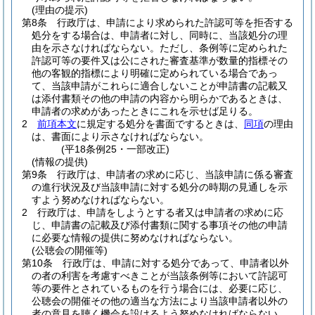
(理由の提示)
第8条
行政庁は、申請により求められた許認可等を拒否する
処分をする場合は、申請者に対し、同時に、当該処分の理
由を示さなければならない。
ただし、条例等に定められた
許認可等の要件又は公にされた審査基準が数量的指標その
他の客観的指標により明確に定められている場合であっ
て、当該申請がこれらに適合しないことが申請書の記載又
は添付書類その他の申請の内容から明らかであるときは、
申請者の求めがあったときにこれを示せば足りる。
2
前項本文
に規定する処分を書面でするときは、
同項
の理由
は、書面により示さなければならない。
(平18条例25・一部改正)
(情報の提供)
第9条
行政庁は、申請者の求めに応じ、当該申請に係る審査
の進行状況及び当該申請に対する処分の時期の見通しを示
すよう努めなければならない。
2
行政庁は、申請をしようとする者又は申請者の求めに応
じ、申請書の記載及び添付書類に関する事項その他の申請
に必要な情報の提供に努めなければならない。
(公聴会の開催等)
第10条
行政庁は、申請に対する処分であって、申請者以外
の者の利害を考慮すべきことが当該条例等において許認可
等の要件とされているものを行う場合には、必要に応じ、
公聴会の開催その他の適当な方法により当該申請者以外の
者の意見を聴く機会を設けるよう努めなければならない。