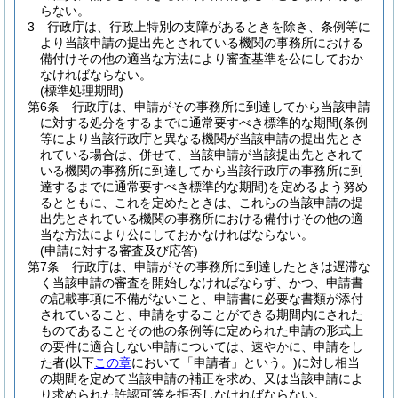
らない。
3
行政庁は、行政上特別の支障があるときを除き、条例等に
より当該申請の提出先とされている機関の事務所における
備付けその他の適当な方法により審査基準を公にしておか
なければならない。
(標準処理期間)
第6条
行政庁は、申請がその事務所に到達してから当該申請
に対する処分をするまでに通常要すべき標準的な期間
(条例
等により当該行政庁と異なる機関が当該申請の提出先とさ
れている場合は、併せて、当該申請が当該提出先とされて
いる機関の事務所に到達してから当該行政庁の事務所に到
達するまでに通常要すべき標準的な期間)
を定めるよう努め
るとともに、これを定めたときは、これらの当該申請の提
出先とされている機関の事務所における備付けその他の適
当な方法により公にしておかなければならない。
(申請に対する審査及び応答)
第7条
行政庁は、申請がその事務所に到達したときは遅滞な
く当該申請の審査を開始しなければならず、かつ、申請書
の記載事項に不備がないこと、申請書に必要な書類が添付
されていること、申請をすることができる期間内にされた
ものであることその他の条例等に定められた申請の形式上
の要件に適合しない申請については、速やかに、申請をし
た者
(以下
この章
において「申請者」という。)
に対し相当
の期間を定めて当該申請の補正を求め、又は当該申請によ
り求められた許認可等を拒否しなければならない。