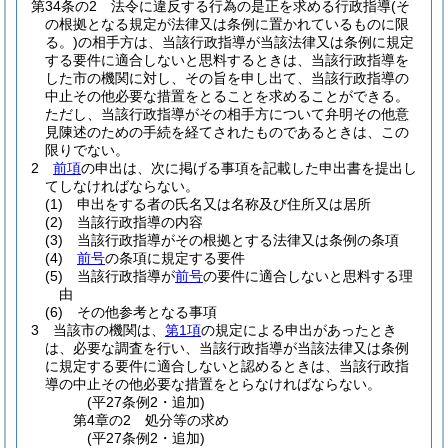
第34条の2
法令に違反する行為の是正を求める行政指導
(そ
の根拠となる規定が法律又は条例に置かれているものに限
る。)
の相手方は、当該行政指導が当該法律又は条例に規定
する要件に適合しないと思料するときは、当該行政指導を
した市の機関に対し、その旨を申し出て、当該行政指導の
中止その他必要な措置をとることを求めることができる。
ただし、当該行政指導がその相手方について弁明その他意
見陳述のための手続を経てされたものであるときは、この
限りでない。
2
前項
の申出は、次に掲げる事項を記載した申出書を提出し
てしなければならない。
(1)
申出をする者の氏名又は名称及び住所又は居所
(2)
当該行政指導の内容
(3)
当該行政指導がその根拠とする法律又は条例の条項
(4)
前号
の条項に規定する要件
(5)
当該行政指導が
前号
の要件に適合しないと思料する理
由
(6)
その他参考となる事項
3
当該市の機関は、
第1項
の規定による申出があったとき
は、必要な調査を行い、当該行政指導が当該法律又は条例
に規定する要件に適合しないと認めるときは、当該行政指
導の中止その他必要な措置をとらなければならない。
(平27条例2・追加)
第4章の2
処分等の求め
(平27条例2・追加)