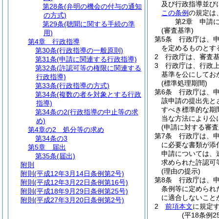
及び行政指導並び
第28条
(弁明の機会の付与の通知
この条例
の規定は
の方式)
第2章
申請
第29条
(聴聞に関する手続の準
(審査基準)
用)
第5条
行政庁は、
第4章
行政指導
を定めるものとす
第30条
(行政指導の一般原則)
2
行政庁は、審査
第31条
(申請に関連する行政指導)
3
行政庁は、行政
第32条
(許認可等の権限に関連する
基準を公にしてお
行政指導)
(標準処理期間)
第33条
(行政指導の方式)
第6条
行政庁は、
第34条
(複数の者を対象とする行政
該申請の提出先と
指導)
すべき標準的な期間
第34条の2
(行政指導の中止等の求
当な方法により公
め)
(申請に対する審査
第4章の2
処分等の求め
第7条
行政庁は、
第34条の3
に必要な書類が添
第5章
届出
申請については、
第35条
(届出)
求められた許認可
附則
(理由の提示)
附則
(平成12年3月14日条例第2号)
第8条
行政庁は、
附則
(平成12年3月22日条例第16号)
条例等に定められ
附則
(平成18年9月29日条例第25号)
に適合しないこと
附則
(平成27年3月20日条例第2号)
2
前項本文
に規定
(平18条例