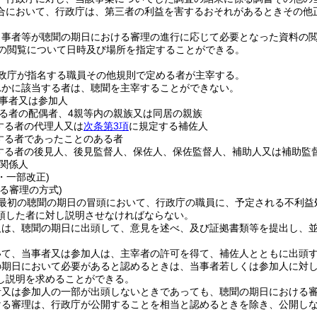
合において、行政庁は、第三者の利益を害するおそれがあるときその他
当事者等が聴聞の期日における審理の進行に応じて必要となった資料の
の閲覧について日時及び場所を指定することができる。
政庁が指名する職員その他規則で定める者が主宰する。
れかに該当する者は、聴聞を主宰することができない。
事者又は参加人
る者の配偶者、4親等内の親族又は同居の親族
する者の代理人又は
次条第3項
に規定する補佐人
する者であったことのある者
する者の後見人、後見監督人、保佐人、保佐監督人、補助人又は補助監
関係人
2・一部改正)
る審理の方式)
最初の聴聞の期日の冒頭において、行政庁の職員に、予定される不利益
頭した者に対し説明させなければならない。
人は、聴聞の期日に出頭して、意見を述べ、及び証拠書類等を提出し、
いて、当事者又は参加人は、主宰者の許可を得て、補佐人とともに出頭
の期日において必要があると認めるときは、当事者若しくは参加人に対
し説明を求めることができる。
者又は参加人の一部が出頭しないときであっても、聴聞の期日における
ける審理は、行政庁が公開することを相当と認めるときを除き、公開し