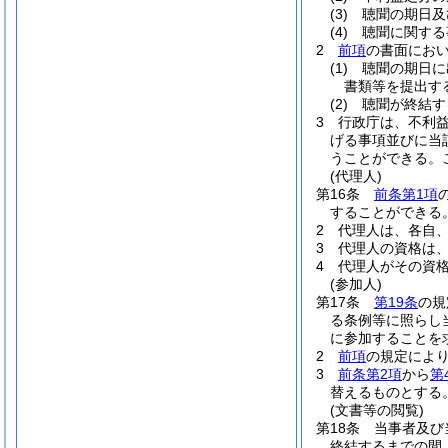
(3)
聴聞の期日及
(4)
聴聞に関する
2
前項
の書面にお
(1)
聴聞の期日に
書類等を提出す
(2)
聴聞が終結す
3
行政庁は、不利
げる事項並びに当
うことができる。
(代理人)
第16条
前条第1項
することができる
2
代理人は、各自
3
代理人の資格は
4
代理人がその資
(参加人)
第17条
第19条
の規
る条例等に照らし
に参加することを
2
前項
の規定によ
3
前条第2項
から
第
替えるものとする
(文書等の閲覧)
第18条
当事者及び
終結するまでの間