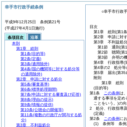
幸手市行政手続条例
○幸手市行政
平成9年12月25日 条例第21号
目次
(平成27年4月1日施行)
第1章
総則
(第1
第2章
申請に対
条項目次
沿革
第3章
不利益処
本則
第1節
通則
(第
第1章
総則
第2節
聴聞
(第
第1条
(目的等)
第3節
弁明の
第2条
(定義)
第4章
行政指導
(
第3条
(適用除外)
第4章の2
処分等
第4条
(国の機関等に対する処分等
第5章
届出
(第35
の適用除外)
附則
第2章
申請に対する処分
第1章
総則
第5条
(審査基準)
(目的等)
第6条
(標準処理期間)
第1条
この条例
は
第7条
(申請に対する審査及び応答)
通する事項を定め
第8条
(理由の提示)
ことをいう。)
の向
第9条
(情報の提供)
2
処分、行政指導
第10条
(公聴会の開催等)
(定義)
第11条
(複数の行政庁が関与する処
第2条
この条例
に
分)
(1)
条例等 条例
第3章
不利益処分