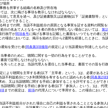
び場所
事務を所掌する組織の名称及び所在地
いては、次に掲げる事項を教示しなければならない。
出頭して意見を述べ、及び証拠書類又は証拠物
(以下「証拠書類等」とい
ることができること。
る時までの間、当該不利益処分の原因となる事実を証する資料の閲覧を
益処分の名あて人となるべき者の所在が判明しない場合においては、
第1
該行政庁が
同項各号
に掲げる事項を記載した書面をいつでもその者に交
この場合においては、掲示を始めた日から2週間を経過したときに、当
の通知を受けた者
(
同条第3項後段
の規定により当該通知が到達したものと
。
、当事者のために、聴聞に関する一切の行為をすることができる。
、書面で証明しなければならない。
格を失ったときは、当該代理人を選任した当事者は、書面でその旨を行
定により聴聞を主宰する者
(以下「主宰者」という。)
は、必要があると
当該不利益処分につき利害関係を有するものと認められる者
(
同条第2項
求め、又は当該聴聞に関する手続に参加することを許可することができ
り当該聴聞に関する手続に参加する者
(以下「参加人」という。)
は、代理
4項
までの規定は、
前項
の代理人について準用する。
この場合において
。
当該不利益処分がされた場合に自己の利益を害されることとなる参加人
、行政庁に対し、当該事案についてした調査の結果に係る調書その他の