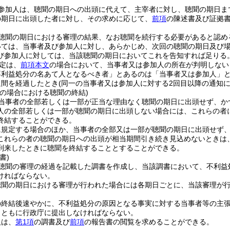
参加人は、聴聞の期日への出頭に代えて、主宰者に対し、聴聞の期日ま
の期日に出頭した者に対し、その求めに応じて、
前項
の陳述書及び証拠
聴聞の期日における審理の結果、なお聴聞を続行する必要があると認め
いては、当事者及び参加人に対し、あらかじめ、次回の聴聞の期日及び
び参加人に対しては、当該聴聞の期日においてこれを告知すれば足りる
定は、
前項本文
の場合において、当事者又は参加人の所在が判明しない
不利益処分の名あて人となるべき者」とあるのは「当事者又は参加人」と
週間を経過したとき
(同一の当事者又は参加人に対する2回目以降の通知
等の場合における聴聞の終結)
当事者の全部若しくは一部が正当な理由なく聴聞の期日に出頭せず、か
人の全部若しくは一部が聴聞の期日に出頭しない場合には、これらの者
終結することができる。
に規定する場合のほか、当事者の全部又は一部が聴聞の期日に出頭せず
これらの者の聴聞の期日への出頭が相当期間引き続き見込めないときは
到来したときに聴聞を終結することとすることができる。
書)
聴聞の審理の経過を記載した調書を作成し、当該調書において、不利益
ければならない。
聴聞の期日における審理が行われた場合には各期日ごとに、当該審理が
の終結後速やかに、不利益処分の原因となる事実に対する当事者等の主
とともに行政庁に提出しなければならない。
人は、
第1項
の調書及び
前項
の報告書の閲覧を求めることができる。