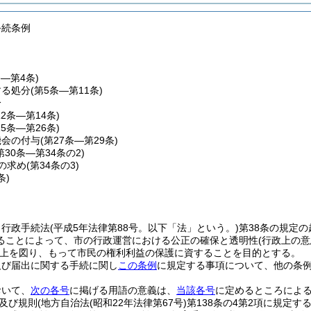
手続条例
条―第4条)
する処分
(第5条―第11条)
分
12条―第14条)
15条―第26条)
機会の付与
(第27条―第29条)
第30条―第34条の2)
の求め
(第34条の3)
条)
、行政手続法
(平成5年法律第88号。以下「法」という。)
第38条の規定
ることによって、市の行政運営における公正の確保と透明性
(行政上の
上を図り、もって市民の権利利益の保護に資することを目的とする。
及び届出に関する手続に関し
この条例
に規定する事項について、他の条
おいて、
次の各号
に掲げる用語の意義は、
当該各号
に定めるところによ
及び規則
(地方自治法
(昭和22年法律第67号)
第138条の4第2項に規定す