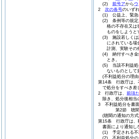
(2)
前号ア
から
ウ
2
次の各号
のいず
(1)
公益上、緊急
(2)
条例等の規定
格の不存在又は
ものをしようと
(3)
施設若しくは
にされている場
計測、実験その
(4)
納付すべき金
とき。
(5)
当該不利益処
ないものとして
(不利益処分の理由
第14条
行政庁は、
で処分をすべき差
2
行政庁は、
前項
除き、処分後相当
3
不利益処分を書
第2節
聴
(聴聞の通知の方式
第15条
行政庁は、
書面により通知し
(1)
予定される不
(2)
不利益処分の