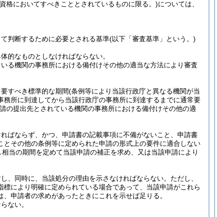
の資格においてすべきこととされているものに限る。)
については、
って判断するために必要とされる基準
(以下「審査基準」という。)
具体的なものとしなければならない。
ている機関の事務所における備付けその他の適当な方法により審査
常要すべき標準的な期間
(条例等により当該行政庁と異なる機関が当
事務所に到達してから当該行政庁の事務所に到達するまでに通常要
請の提出先とされている機関の事務所における備付けその他の適
ければならず、かつ、申請書の記載事項に不備がないこと、申請書
ことその他の条例等に定められた申請の形式上の要件に適合しない
し相当の期間を定めて当該申請の補正を求め、又は当該申請により
対し、同時に、当該処分の理由を示さなければならない。
ただし、
指標により明確に定められている場合であって、当該申請がこれら
は、申請者の求めがあったときにこれを示せば足りる。
ならない。