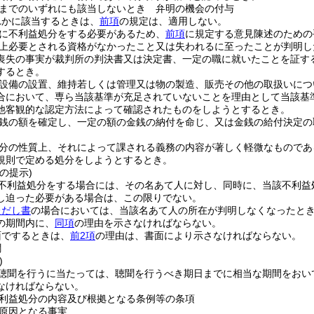
までのいずれにも該当しないとき 弁明の機会の付与
れかに該当するときは、
前項
の規定は、適用しない。
に不利益処分をする必要があるため、
前項
に規定する意見陳述のための
上必要とされる資格がなかったこと又は失われるに至ったことが判明し
喪失の事実が裁判所の判決書又は決定書、一定の職に就いたことを証す
するとき。
設備の設置、維持若しくは管理又は物の製造、販売その他の取扱いにつ
合において、専ら当該基準が充足されていないことを理由として当該基
他客観的な認定方法によって確認されたものをしようとするとき。
銭の額を確定し、一定の額の金銭の納付を命じ、又は金銭の給付決定の
分の性質上、それによって課される義務の内容が著しく軽微なものであ
規則で定める処分をしようとするとき。
の提示)
不利益処分をする場合には、その名あて人に対し、同時に、当該不利益
し迫った必要がある場合は、この限りでない。
ただし書
の場合においては、当該名あて人の所在が判明しなくなったと
の期間内に、
同項
の理由を示さなければならない。
面でするときは、
前2項
の理由は、書面により示さなければならない。
聞
)
聴聞を行うに当たっては、聴聞を行うべき期日までに相当な期間をおい
なければならない。
利益処分の内容及び根拠となる条例等の条項
原因となる事実