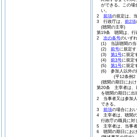
ができる。
この場
い。
2
前項
の規定は、
3
行政庁は、
前2項
(聴聞の主宰)
第19条
聴聞は、行
2
次の各号
のいず
(1)
当該聴聞の当
(2)
前号
に規定す
(3)
第1号
に規定
(4)
前3号
に規定
(5)
第1号
に規定
(6)
参加人以外の
(平12条例
(聴聞の期日におけ
第20条
主宰者は、
を聴聞の期日に出
2
当事者又は参加
できる。
3
前項
の場合にお
4
主宰者は、聴聞
行政庁の職員に対
5
主宰者は、当事
6
聴聞の期日にお