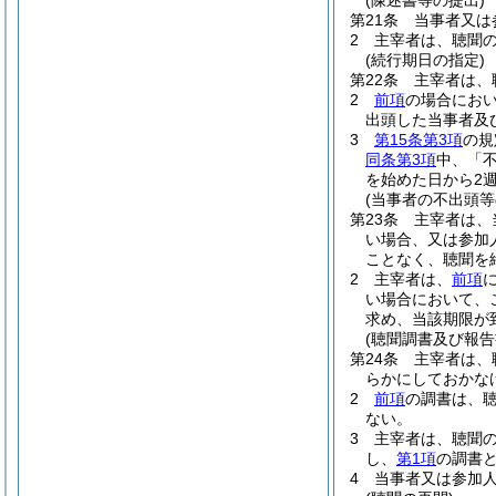
(陳述書等の提出)
第21条
当事者又は
2
主宰者は、聴聞
(続行期日の指定)
第22条
主宰者は、
2
前項
の場合にお
出頭した当事者及
3
第15条第3項
の規
同条第3項
中、「
を始めた日から2
(当事者の不出頭
第23条
主宰者は、
い場合、又は参加
ことなく、聴聞を
2
主宰者は、
前項
い場合において、
求め、当該期限が
(聴聞調書及び報告
第24条
主宰者は、
らかにしておかな
2
前項
の調書は、
ない。
3
主宰者は、聴聞
し、
第1項
の調書
4
当事者又は参加