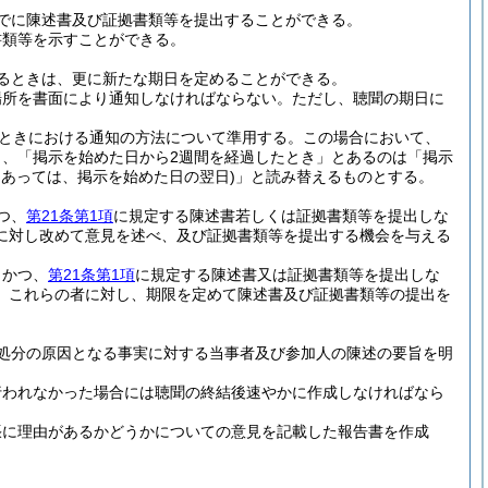
でに陳述書及び証拠書類等を提出することができる。
書類等を示すことができる。
るときは、更に新たな期日を定めることができる。
場所を書面により通知しなければならない。
ただし、聴聞の期日に
。
ときにおける通知の方法について準用する。
この場合において、
、「掲示を始めた日から2週間を経過したとき」とあるのは「掲示
にあっては、掲示を始めた日の翌日)
」と読み替えるものとする。
つ、
第21条第1項
に規定する陳述書若しくは証拠書類等を提出しな
に対し改めて意見を述べ、及び証拠書類等を提出する機会を与える
、かつ、
第21条第1項
に規定する陳述書又は証拠書類等を提出しな
、これらの者に対し、期限を定めて陳述書及び証拠書類等の提出を
処分の原因となる事実に対する当事者及び参加人の陳述の要旨を明
行われなかった場合には聴聞の終結後速やかに作成しなければなら
張に理由があるかどうかについての意見を記載した報告書を作成