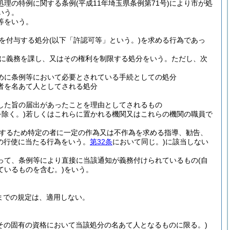
処理の特例に関する条例
(平成11年埼玉県条例第71号)
により市が処
いう。
等をいう。
を付与する処分
(以下「許認可等」という。)
を求める行為であっ
に義務を課し、又はその権利を制限する処分をいう。
ただし、次
めに条例等において必要とされている手続としての処分
者を名あて人としてされる処分
した旨の届出があったことを理由としてされるもの
を除く。)
若しくはこれらに置かれる機関又はこれらの機関の職員で
するため特定の者に一定の作為又は不作為を求める指導、勧告、
の行使に当たる行為をいう。
第32条
において同じ。)
に該当しない
って、条例等により直接に当該通知が義務付けられているもの
(自
ているものを含む。)
をいう。
までの規定は、適用しない。
その固有の資格において当該処分の名あて人となるものに限る。)