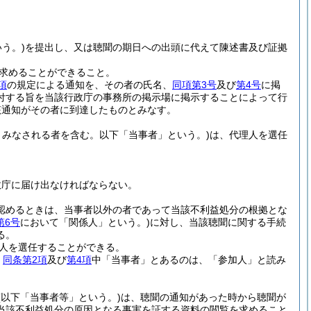
う。)
を提出し、又は聴聞の期日への出頭に代えて陳述書及び証拠
求めることができること。
項
の規定による通知を、その者の氏名、
同項第3号
及び
第4号
に掲
付する旨を当該行政庁の事務所の掲示場に掲示することによって行
該通知がその者に到達したものとみなす。
みなされる者を含む。以下「当事者」という。)
は、代理人を選任
政庁に届け出なければならない。
認めるときは、当事者以外の者であって当該不利益処分の根拠とな
第6号
において「関係人」という。)
に対し、当該聴聞に関する手続
る。
人を選任することができる。
、
同条第2項
及び
第4項
中「当事者」とあるのは、「参加人」と読み
(以下「当事者等」という。)
は、聴聞の通知があった時から聴聞が
当該不利益処分の原因となる事実を証する資料の閲覧を求めること