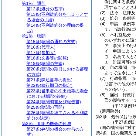
例に関する条例
第1節
通則
理することとさ
第12条
(処分の基準)
(2)
法令 法律及
第13条
(不利益処分をしようとす
(3)
処分 条例等
る場合の手続)
(4)
申請 条例等
第14条
(不利益処分の理由の提
て、当該行為に
示)
(5)
不利益処分 
第2節
聴聞
のいずれかに該
第15条
(聴聞の通知の方式)
ア
事実上の行
第16条
(代理人)
イ
申請により
第17条
(参加人)
ウ
名あて人と
第18条
(文書等の閲覧)
エ
許認可等の
第19条
(聴聞の主宰)
(6)
市の機関 市
第20条
(聴聞の期日における審理
あって法令によ
の方式)
(7)
行政指導 市
第21条
(陳述書等の提出)
助言その他の行
第22条
(続行期日の指定)
ものをいう。
第23条
(当事者の不出頭等の場合
(8)
届出 行政庁
における聴聞の終結)
己の期待する一
第24条
(聴聞調書及び報告書)
(平12条例
第25条
(聴聞の再開)
(適用除外)
第26条
(聴聞を経てされる不利益
第3条
処分又は行政
処分の決定)
(平27条例
第3節
弁明の機会の付与
(国の機関等に対す
第27条
(弁明の機会の付与の方
第4条
国の機関又
式)