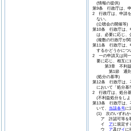
(情報の提供)
第9条
行政庁は、
2
行政庁は、申請
ない。
(公聴会の開催等)
第10条
行政庁は、
は、必要に応じ、
(複数の行政庁が関
第11条
行政庁は、
するかどうかにつ
2
一の申請又は同
要に応じ、相互に
第3章
不利
第1節
通
(処分の基準)
第12条
行政庁は、
において「処分基
2
行政庁は、処分
(不利益処分をしよ
第13条
行政庁は、
いて、
当該各号
に
(1)
次のいずれか
ア
許認可等を
イ
ア
に規定す
ウ
ア
及び
イ
に