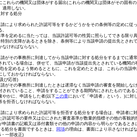
にこれらの機関又は団体がする届出
(これらの機関又は団体がその固有
、適用しない。
に対する処分
申請により求められた許認可等をするかどうかをその条例等の定めに従
る。
基準を定めるに当たっては、当該許認可等の性質に照らしてできる限り
上特別の支障があるときを除き、条例等により当該申請の提出先とされ
かなければならない。
申請がその事務所に到達してから当該申請に対する処分をするまでに通
されている場合は、併せて、当該申請が当該提出先とされている機関の
)
を定めるよう努めるとともに、これを定めたときは、これらの当該申
にしておかなければならない。
及び応答)
申請がその事務所に到達したときは遅滞なく当該申請の審査を開始しな
付されていること、申請をすることができる期間内にされたものである
速やかに、申請をした者
(以下
この章
において「申請者」という。)
に対
等を拒否しなければならない。
申請により求められた許認可等を拒否する処分をする場合は、申請者に
た許認可等の要件又は公にされた審査基準が数量的指標その他の客観的
が申請書の記載又は添付書類その他の申請の内容から明らかであるとき
する処分を書面でするときは、
同項
の理由は、書面により示さなければ
25・一部改正)