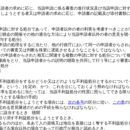
申請者の求めに応じ、当該申請に係る審査の進行状況及び当該申請に対
をしようとする者又は申請者の求めに応じ、申請書の記載及び添付書類
申請に対する処分であって、申請者以外の者の利害を考慮すべきことが
公聴会の開催その他の適当な方法により当該申請者以外の者の意見を聴
与する処分)
申請の処理をするに当たり、他の行政庁において同一の申請者からされ
いての審査又は判断を殊更に遅延させるようなことをしてはならない。
一の申請者からされた相互に関連する複数の申請に対する処分について
連絡をとり、当該申請者からの説明の聴取を共同して行う等により審査
益処分
則
不利益処分をするかどうか又はどのような不利益処分とするかについて
準」という。)
を定め、かつ、これを公にしておくよう努めなければなら
基準を定めるに当たっては、当該不利益処分の性質に照らしてできる限
うとする場合の手続)
不利益処分をしようとする場合には、
次の各号
の区分に従い、
この章
の
定める意見陳述のための手続を執らなければならない。
に該当するとき 聴聞
取り消す不利益処分をしようとするとき。
るもののほか、名あて人の資格又は地位を直接にはく奪する不利益処分
掲げる場合以外の場合であって行政庁が相当と認めるとき。