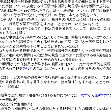
(平成11年埼玉県条例第61号)
及び埼玉県教育委員会の権限に属する事務
れた事務について規定する埼玉県の条例及び埼玉県の執行機関の規則を
び法律に基づく命令
(告示を含む。以下「法律等」という。)
並びに条例
に基づく行政庁の処分その他公権力の行使に当たる行為をいう。
に基づき、行政庁の許可、認可、免許その他の自己に対し何らかの利益
対して行政庁が諾否の応答をすべきこととされているものをいう。
行政庁が、条例等に基づき、特定の者を名あて人として、直接に、これ
当するものを除く。
為及び事実上の行為をするに当たりその範囲、時期等を明らかにするた
求められた許認可等を拒否する処分その他申請に基づき当該申請をした
なるべき者の同意の下にすることとされている処分
効力を失わせる処分であって、当該許認可等の基礎となった事実が消滅
長その他の執行機関その他法律の規定に基づき市に置かれる機関
(議会
り独立に権限を行使することを認められた職員をいう。
の機関がその任務又は所掌事務の範囲内において一定の行政目的を実現
為であって処分
(
第3号
の規定にかかわらず、行政庁の処分その他公権力
に対し一定の事項の通知をする行為
(申請に該当するものを除く。)
であ
定の条例等上の効果を発生させるためには当該通知をすべきこととされ
16・一部改正)
指導で法第3条第1項各号に掲げるものについては、
次章
から
第4章の2
2・一部改正)
る処分等の適用除外)
は地方公共団体若しくはその機関に対する処分
(これらの機関又は団体が