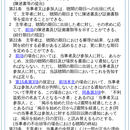
(陳述書等の提出)
第21条
当事者又は参加人は、聴聞の期日への出頭に代え
て、主宰者に対し、聴聞の期日までに陳述書及び証拠書類
等を提出することができる。
2
主宰者は、聴聞の期日に出頭した者に対し、その求めに応
じて、
前項
の陳述書及び証拠書類等を示すことができる。
(続行期日の指定)
第22条
主宰者は、聴聞の期日における審理の結果、なお聴
聞を続行する必要があると認めるときは、更に新たな期日
を定めることができる。
2
前項
の場合においては、当事者及び参加人に対し、あらか
じめ、次回の聴聞の期日及び場所を書面により通知しなけ
ればならない。
ただし、聴聞の期日に出頭した当事者及び
参加人に対しては、当該聴聞の期日においてこれを告知す
れば足りる。
3
第15条第3項
の規定は、
前項本文
の場合において、当事者
又は参加人の所在が判明しないときにおける通知の方法に
ついて準用する。
この場合において、
同条第3項
中、「不利
益処分の名あて人となるべき者」とあるのは「当事者又は
参加人」と、「掲示を始めた日から2週間を経過したとき」
とあるのは「掲示を始めた日から2週間を経過したとき
(同
一の当事者又は参加人に対する2回目以降の通知にあって
は、掲示を始めた日の翌日)
」と読み替えるものとする。
(当事者の不出頭等の場合における聴聞の終結)
第23条
主宰者は、当事者の全部若しくは一部が正当な理由