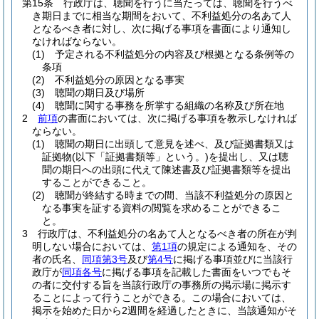
第15条
行政庁は、聴聞を行うに当たっては、聴聞を行うべ
き期日までに相当な期間をおいて、不利益処分の名あて人
となるべき者に対し、次に掲げる事項を書面により通知し
なければならない。
(1)
予定される不利益処分の内容及び根拠となる条例等の
条項
(2)
不利益処分の原因となる事実
(3)
聴聞の期日及び場所
(4)
聴聞に関する事務を所掌する組織の名称及び所在地
2
前項
の書面においては、次に掲げる事項を教示しなければ
ならない。
(1)
聴聞の期日に出頭して意見を述べ、及び証拠書類又は
証拠物
(以下「証拠書類等」という。)
を提出し、又は聴
聞の期日への出頭に代えて陳述書及び証拠書類等を提出
することができること。
(2)
聴聞が終結する時までの間、当該不利益処分の原因と
なる事実を証する資料の閲覧を求めることができるこ
と。
3
行政庁は、不利益処分の名あて人となるべき者の所在が判
明しない場合においては、
第1項
の規定による通知を、その
者の氏名、
同項第3号
及び
第4号
に掲げる事項並びに当該行
政庁が
同項各号
に掲げる事項を記載した書面をいつでもそ
の者に交付する旨を当該行政庁の事務所の掲示場に掲示す
ることによって行うことができる。
この場合においては、
掲示を始めた日から2週間を経過したときに、当該通知がそ