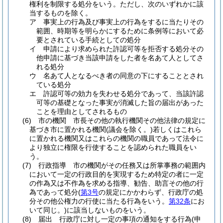
権利を制限する処分をいう。
ただし、次のいずれかに該
当するものを除く。
ア
事実上の行為及び事実上の行為をするに当たりその
範囲、時期等を明らかにするために条例等において必
要とされている手続としての処分
イ
申請により求められた許認可等を拒否する処分その
他申請に基づき当該申請をした者を名あて人としてさ
れる処分
ウ
名あて人となるべき者の同意の下にすることとされ
ている処分
エ
許認可等の効力を失わせる処分であって、当該許認
可等の基礎となった事実が消滅した旨の届出があった
ことを理由としてされるもの
(6)
市の機関 市長その他の執行機関その他法律の規定に
基づき市に置かれる機関
(議会を除く。)
若しくはこれら
に置かれる機関又はこれらの機関の職員であって法令に
より独立に権限を行使することを認められた職員をい
う。
(7)
行政指導 市の機関がその任務又は所掌事務の範囲内
において一定の行政目的を実現するため特定の者に一定
の作為又は不作為を求める指導、勧告、助言その他の行
為であって処分
(
第3号
の規定にかかわらず、行政庁の処
分その他公権力の行使に当たる行為をいう。
第32条
にお
いて同じ。)
に該当しないものをいう。
(8)
届出 行政庁に対し一定の事項の通知をする行為
(申