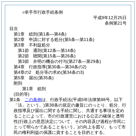
○幸手市行政手続条例
平成9年12月25日
条例第21号
目次
第1章
総則
(第1条―第4条)
第2章
申請に対する処分
(第5条―第11条)
第3章
不利益処分
第1節
通則
(第12条―第14条)
第2節
聴聞
(第15条―第26条)
第3節
弁明の機会の付与
(第27条―第29条)
第4章
行政指導
(第30条―第34条の2)
第4章の2
処分等の求め
(第34条の3)
第5章
届出
(第35条)
附則
第1章
総則
(目的等)
第1条
この条例
は、行政手続法
(平成5年法律第88号。以下
「法」という。)
第38条の規定の趣旨にのっとり、処分、行
政指導及び届出に関する手続に関し、共通する事項を定め
ることによって、市の行政運営における公正の確保と透明
性
(行政上の意思決定について、その内容及び過程が市民に
とって明らかであることをいう。)
の向上を図り、もって市
民の権利利益の保護に資することを目的とする。