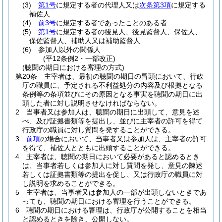
(3)
第1号
に規定する者の代理人又は
次条第3項
に規定する
補佐人
(4)
前3号
に規定する者であったことのある者
(5)
第1号
に規定する者の後見人、後見監督人、保佐人、
保佐監督人、補助人又は補助監督人
(6)
参加人以外の関係人
(平12条例2・一部改正)
(聴聞の期日における審理の方式)
第20条
主宰者は、最初の聴聞の期日の冒頭において、行政
庁の職員に、予定される不利益処分の内容及び根拠となる
条例等の条項並びにその原因となる事実を聴聞の期日に出
頭した者に対し説明させなければならない。
2
当事者又は参加人は、聴聞の期日に出頭して、意見を述
べ、及び証拠書類等を提出し、並びに主宰者の許可を得て
行政庁の職員に対し質問を発することができる。
3
前項
の場合において、当事者又は参加人は、主宰者の許可
を得て、補佐人とともに出頭することができる。
4
主宰者は、聴聞の期日において必要があると認めるとき
は、当事者若しくは参加人に対し質問を発し、意見の陳述
若しくは証拠書類等の提出を促し、又は行政庁の職員に対
し説明を求めることができる。
5
主宰者は、当事者又は参加人の一部が出頭しないときであ
っても、聴聞の期日における審理を行うことができる。
6
聴聞の期日における審理は、行政庁が公開することを相当
と認めるときを除き、公開しない。