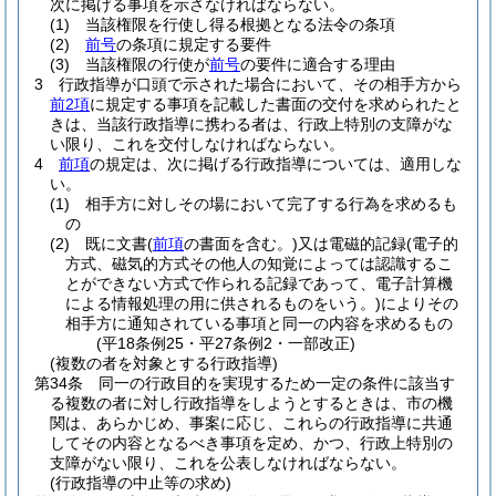
次に掲げる事項を示さなければならない。
(1)
当該権限を行使し得る根拠となる法令の条項
(2)
前号
の条項に規定する要件
(3)
当該権限の行使が
前号
の要件に適合する理由
3
行政指導が口頭で示された場合において、その相手方から
前2項
に規定する事項を記載した書面の交付を求められたと
きは、当該行政指導に携わる者は、行政上特別の支障がな
い限り、これを交付しなければならない。
4
前項
の規定は、次に掲げる行政指導については、適用しな
い。
(1)
相手方に対しその場において完了する行為を求めるも
の
(2)
既に文書
(
前項
の書面を含む。)
又は電磁的記録
(電子的
方式、磁気的方式その他人の知覚によっては認識するこ
とができない方式で作られる記録であって、電子計算機
による情報処理の用に供されるものをいう。)
によりその
相手方に通知されている事項と同一の内容を求めるもの
(平18条例25・平27条例2・一部改正)
(複数の者を対象とする行政指導)
第34条
同一の行政目的を実現するため一定の条件に該当す
る複数の者に対し行政指導をしようとするときは、市の機
関は、あらかじめ、事案に応じ、これらの行政指導に共通
してその内容となるべき事項を定め、かつ、行政上特別の
支障がない限り、これを公表しなければならない。
(行政指導の中止等の求め)