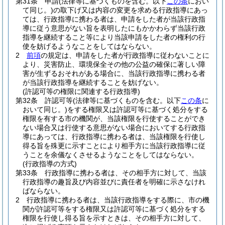
第31条
申請
(法律等に基づくものを含む。以下
この条
におい
て同じ。)
の取下げ又は内容の変更を求める行政指導にあっ
ては、行政指導に携わる者は、申請をした者が当該行政指
導に従う意思がない旨を表明したにもかかわらず当該行政
指導を継続すること等により当該申請をした者の権利の行
使を妨げるようなことをしてはならない。
2
前項
の規定は、申請をした者が行政指導に従わないことに
より、災害防止、環境保全その他の公益の確保に著しい障
害が生ずるおそれがある場合に、当該行政指導に携わる者
が当該行政指導を継続することを妨げない。
(許認可等の権限に関連する行政指導)
第32条
許認可等
(法律等に基づくものを含む。以下
この条
に
おいて同じ。)
をする権限又は許認可等に基づく処分をする
権限を有する市の機関が、当該権限を行使することができ
ない場合又は行使する意思がない場合においてする行政指
導にあっては、行政指導に携わる者は、当該権限を行使し
得る旨を殊更に示すことにより相手方に当該行政指導に従
うことを余儀なくさせるようなことをしてはならない。
(行政指導の方式)
第33条
行政指導に携わる者は、その相手方に対して、当該
行政指導の趣旨及び内容並びに責任者を明確に示さなけれ
ばならない。
2
行政指導に携わる者は、当該行政指導をする際に、市の機
関が許認可等をする権限又は許認可等に基づく処分をする
権限を行使し得る旨を示すときは、その相手方に対して、