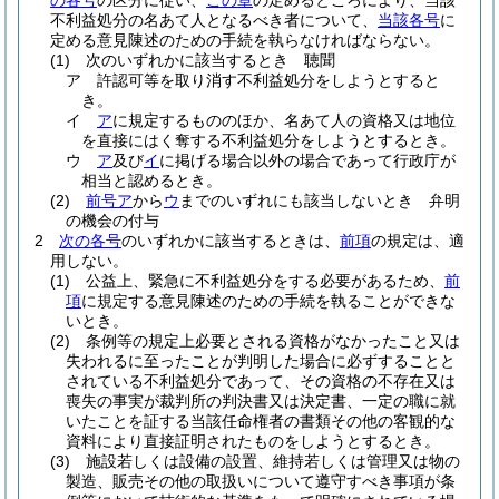
の各号
の区分に従い、
この章
の定めるところにより、当該
不利益処分の名あて人となるべき者について、
当該各号
に
定める意見陳述のための手続を執らなければならない。
(1)
次のいずれかに該当するとき 聴聞
ア
許認可等を取り消す不利益処分をしようとすると
き。
イ
ア
に規定するもののほか、名あて人の資格又は地位
を直接にはく奪する不利益処分をしようとするとき。
ウ
ア
及び
イ
に掲げる場合以外の場合であって行政庁が
相当と認めるとき。
(2)
前号ア
から
ウ
までのいずれにも該当しないとき 弁明
の機会の付与
2
次の各号
のいずれかに該当するときは、
前項
の規定は、適
用しない。
(1)
公益上、緊急に不利益処分をする必要があるため、
前
項
に規定する意見陳述のための手続を執ることができな
いとき。
(2)
条例等の規定上必要とされる資格がなかったこと又は
失われるに至ったことが判明した場合に必ずすることと
されている不利益処分であって、その資格の不存在又は
喪失の事実が裁判所の判決書又は決定書、一定の職に就
いたことを証する当該任命権者の書類その他の客観的な
資料により直接証明されたものをしようとするとき。
(3)
施設若しくは設備の設置、維持若しくは管理又は物の
製造、販売その他の取扱いについて遵守すべき事項が条