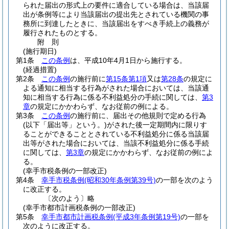
られた届出の形式上の要件に適合している場合は、当該届
出が条例等により当該届出の提出先とされている機関の事
務所に到達したときに、当該届出をすべき手続上の義務が
履行されたものとする。
附
則
(施行期日)
第1条
この条例
は、平成10年4月1日から施行する。
(経過措置)
第2条
この条例
の施行前に
第15条第1項
又は
第28条
の規定に
よる通知に相当する行為がされた場合においては、当該通
知に相当する行為に係る不利益処分の手続に関しては、
第3
章
の規定にかかわらず、なお従前の例による。
第3条
この条例
の施行前に、届出その他規則で定める行為
(以下「届出等」という。)
がされた後一定期間内に限りす
ることができることとされている不利益処分に係る当該届
出等がされた場合においては、当該不利益処分に係る手続
に関しては、
第3章
の規定にかかわらず、なお従前の例によ
る。
(幸手市税条例の一部改正)
第4条
幸手市税条例
(昭和30年条例第39号)
の一部を次のよう
に改正する。
〔次のよう〕略
(幸手市都市計画税条例の一部改正)
第5条
幸手市都市計画税条例
(平成3年条例第19号)
の一部を
次のように改正する。