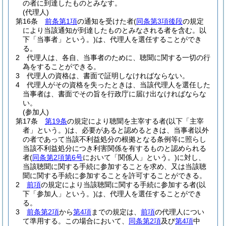
の者に到達したものとみなす。
(代理人)
第16条
前条第1項
の通知を受けた者
(
同条第3項後段
の規定
により当該通知が到達したものとみなされる者を含む。以
下「当事者」という。)
は、代理人を選任することができ
る。
2
代理人は、各自、当事者のために、聴聞に関する一切の行
為をすることができる。
3
代理人の資格は、書面で証明しなければならない。
4
代理人がその資格を失ったときは、当該代理人を選任した
当事者は、書面でその旨を行政庁に届け出なければならな
い。
(参加人)
第17条
第19条
の規定により聴聞を主宰する者
(以下「主宰
者」という。)
は、必要があると認めるときは、当事者以外
の者であって当該不利益処分の根拠となる条例等に照らし
当該不利益処分につき利害関係を有するものと認められる
者
(
同条第2項第6号
において「関係人」という。)
に対し、
当該聴聞に関する手続に参加することを求め、又は当該聴
聞に関する手続に参加することを許可することができる。
2
前項
の規定により当該聴聞に関する手続に参加する者
(以
下「参加人」という。)
は、代理人を選任することができ
る。
3
前条第2項
から
第4項
までの規定は、
前項
の代理人につい
て準用する。
この場合において、
同条第2項
及び
第4項
中