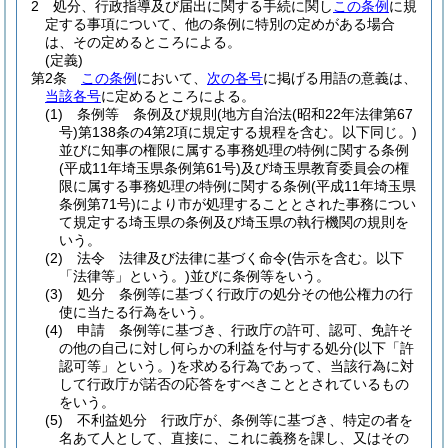
2
処分、行政指導及び届出に関する手続に関し
この条例
に規
定する事項について、他の条例に特別の定めがある場合
は、その定めるところによる。
(定義)
第2条
この条例
において、
次の各号
に掲げる用語の意義は、
当該各号
に定めるところによる。
(1)
条例等 条例及び規則
(地方自治法
(昭和22年法律第67
号)
第138条の4第2項に規定する規程を含む。以下同じ。)
並びに知事の権限に属する事務処理の特例に関する条例
(平成11年埼玉県条例第61号)
及び埼玉県教育委員会の権
限に属する事務処理の特例に関する条例
(平成11年埼玉県
条例第71号)
により市が処理することとされた事務につい
て規定する埼玉県の条例及び埼玉県の執行機関の規則を
いう。
(2)
法令 法律及び法律に基づく命令
(告示を含む。以下
「法律等」という。)
並びに条例等をいう。
(3)
処分 条例等に基づく行政庁の処分その他公権力の行
使に当たる行為をいう。
(4)
申請 条例等に基づき、行政庁の許可、認可、免許そ
の他の自己に対し何らかの利益を付与する処分
(以下「許
認可等」という。)
を求める行為であって、当該行為に対
して行政庁が諾否の応答をすべきこととされているもの
をいう。
(5)
不利益処分 行政庁が、条例等に基づき、特定の者を
名あて人として、直接に、これに義務を課し、又はその