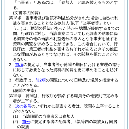
「当事者」とあるのは、「参加人」と読み替えるものとす
る。
(文書等の閲覧)
第18条
当事者及び当該不利益処分がされた場合に自己の利
益を害されることとなる参加人
(以下「当事者等」とい
う。)
は、聴聞の通知があった時から聴聞が終結するまでの
間、行政庁に対し、当該事案についてした調査の結果に係
る調書その他の当該不利益処分の原因となる事実を証する
資料の閲覧を求めることができる。
この場合において、行
政庁は、第三者の利益を害するおそれがあるときその他正
当な理由があるときでなければ、その閲覧を拒むことがで
きない。
2
前項
の規定は、当事者等が聴聞の期日における審理の進行
に応じて必要となった資料の閲覧を更に求めることを妨げ
ない。
3
行政庁は、
前2項
の閲覧について日時及び場所を指定する
ことができる。
(聴聞の主宰)
第19条
聴聞は、行政庁が指名する職員その他規則で定める
者が主宰する。
2
次の各号
のいずれかに該当する者は、聴聞を主宰すること
ができない。
(1)
当該聴聞の当事者又は参加人
(2)
前号
に規定する者の配偶者、4親等内の親族又は同居
の親族