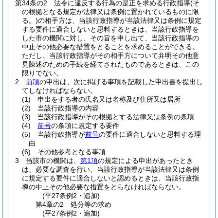
第34条の2
法令に違反する行為の是正を求める行政指導
(そ
の根拠となる規定が法律又は条例に置かれているものに限
る。)
の相手方は、当該行政指導が当該法律又は条例に規定
する要件に適合しないと思料するときは、当該行政指導を
した市の機関に対し、その旨を申し出て、当該行政指導の
中止その他必要な措置をとることを求めることができる。
ただし、当該行政指導がその相手方について弁明その他意
見陳述のための手続を経てされたものであるときは、この
限りでない。
2
前項
の申出は、次に掲げる事項を記載した申出書を提出し
てしなければならない。
(1)
申出をする者の氏名又は名称及び住所又は居所
(2)
当該行政指導の内容
(3)
当該行政指導がその根拠とする法律又は条例の条項
(4)
前号
の条項に規定する要件
(5)
当該行政指導が
前号
の要件に適合しないと思料する理
由
(6)
その他参考となる事項
3
当該市の機関は、
第1項
の規定による申出があったとき
は、必要な調査を行い、当該行政指導が当該法律又は条例
に規定する要件に適合しないと認めるときは、当該行政指
導の中止その他必要な措置をとらなければならない。
(平27条例2・追加)
第4章の2
処分等の求め
(平27条例2・追加)