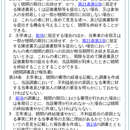
なく聴聞の期日に出頭せず、かつ、
第21条第1項
に規定す
る陳述書若しくは証拠書類等を提出しない場合、又は参加
人の全部若しくは一部が聴聞の期日に出頭しない場合に
は、これらの者に対し改めて意見を述べ、及び証拠書類等
を提出する機会を与えることなく、聴聞を終結することが
できる。
2
主宰者は、
前項
に規定する場合のほか、当事者の全部又は
一部が聴聞の期日に出頭せず、かつ、
第21条第1項
に規定
する陳述書又は証拠書類等を提出しない場合において、こ
れらの者の聴聞の期日への出頭が相当期間引き続き見込め
ないときは、これらの者に対し、期限を定めて陳述書及び
証拠書類等の提出を求め、当該期限が到来したときに聴聞
を終結することとすることができる。
(聴聞調書及び報告書)
第24条
主宰者は、聴聞の審理の経過を記載した調書を作成
し、当該調書において、不利益処分の原因となる事実に対
する当事者及び参加人の陳述の要旨を明らかにしておかな
ければならない。
2
前項
の調書は、聴聞の期日における審理が行われた場合に
は各期日ごとに、当該審理が行われなかった場合には聴聞
の終結後速やかに作成しなければならない。
3
主宰者は、聴聞の終結後速やかに、不利益処分の原因とな
る事実に対する当事者等の主張に理由があるかどうかにつ
いての意見を記載した報告書を作成し、
第1項
の調書ととも
に行政庁に提出しなければならない。