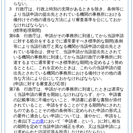
らない。
3
行政庁は、行政上特別の支障があるときを除き、条例等に
より当該申請の提出先とされている機関の事務所における
備付けその他の適当な方法により審査基準を公にしておか
なければならない。
(標準処理期間)
第6条
行政庁は、申請がその事務所に到達してから当該申請
に対する処分をするまでに通常要すべき標準的な期間
(条例
等により当該行政庁と異なる機関が当該申請の提出先とさ
れている場合は、併せて、当該申請が当該提出先とされて
いる機関の事務所に到達してから当該行政庁の事務所に到
達するまでに通常要すべき標準的な期間)
を定めるよう努め
るとともに、これを定めたときは、これらの当該申請の提
出先とされている機関の事務所における備付けその他の適
当な方法により公にしておかなければならない。
(申請に対する審査及び応答)
第7条
行政庁は、申請がその事務所に到達したときは遅滞な
く当該申請の審査を開始しなければならず、かつ、申請書
の記載事項に不備がないこと、申請書に必要な書類が添付
されていること、申請をすることができる期間内にされた
ものであることその他の条例等に定められた申請の形式上
の要件に適合しない申請については、速やかに、申請をし
た者
(以下
この章
において「申請者」という。)
に対し相当
の期間を定めて当該申請の補正を求め、又は当該申請によ
り求められた許認可等を拒否しなければならない。