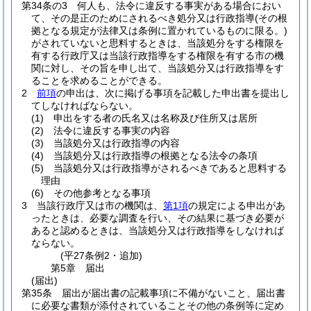
第34条の3
何人も、法令に違反する事実がある場合におい
て、その是正のためにされるべき処分又は行政指導
(その根
拠となる規定が法律又は条例に置かれているものに限る。)
がされていないと思料するときは、当該処分をする権限を
有する行政庁又は当該行政指導をする権限を有する市の機
関に対し、その旨を申し出て、当該処分又は行政指導をす
ることを求めることができる。
2
前項
の申出は、次に掲げる事項を記載した申出書を提出し
てしなければならない。
(1)
申出をする者の氏名又は名称及び住所又は居所
(2)
法令に違反する事実の内容
(3)
当該処分又は行政指導の内容
(4)
当該処分又は行政指導の根拠となる法令の条項
(5)
当該処分又は行政指導がされるべきであると思料する
理由
(6)
その他参考となる事項
3
当該行政庁又は市の機関は、
第1項
の規定による申出があ
ったときは、必要な調査を行い、その結果に基づき必要が
あると認めるときは、当該処分又は行政指導をしなければ
ならない。
(平27条例2・追加)
第5章
届出
(届出)
第35条
届出が届出書の記載事項に不備がないこと、届出書
に必要な書類が添付されていることその他の条例等に定め