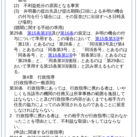
条項
(2)
不利益処分の原因となる事実
(3)
弁明書の提出先及び提出期限
(口頭による弁明の機会
の付与を行う場合には、その旨並びに出頭すべき日時及
び場所)
(聴聞に関する手続の準用)
第29条
第15条第3項
及び
第16条
の規定は、弁明の機会の付
与について準用する。
この場合において、
第15条第3項
中
「第1項」とあるのは「第28条」と、「同項第3号及び第4
号」とあるのは「同条第3号」と、「同項各号」とあるのは
「同条各号」と、
第16条第1項
中「前条第1項」とあるのは
「第28条」と、「同条第3項後段」とあるのは「第29条に
おいて準用する第15条第3項後段」と読み替えるものとす
る。
第4章
行政指導
(行政指導の一般原則)
第30条
行政指導にあっては、行政指導に携わる者は、いや
しくも当該市の機関の任務又は所掌事務の範囲を逸脱して
はならないこと及び行政指導の内容があくまでも相手方の
任意の協力によってのみ実現されるものであることに留意
しなければならない。
2
行政指導に携わる者は、その相手方が行政指導に従わなか
ったことを理由として、不利益な取扱いをしてはならな
い。
(申請に関連する行政指導)