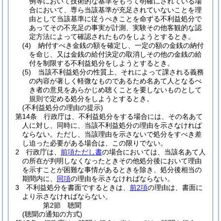
例等において技術的な基準をもって明確にされている場
合において、専ら当該基準が充足されていないことを理
由として当該基準に従うべきことを命ずる不利益処分で
あってその不充足の事実が計測、実験その他客観的な認
定方法によって確認されたものをしようとするとき。
(4)
納付すべき金銭の額を確定し、一定の額の金銭の納付
を命じ、又は金銭の給付決定の取消しその他の金銭の給
付を制限する不利益処分をしようとするとき。
(5)
当該不利益処分の性質上、それによって課される義務
の内容が著しく軽微なものであるため名あて人となるべ
き者の意見をあらかじめ聴くことを要しないものとして
規則で定める処分をしようとするとき。
(不利益処分の理由の提示)
第14条
行政庁は、不利益処分をする場合には、その名あて
人に対し、同時に、当該不利益処分の理由を示さなければ
ならない。
ただし、当該理由を示さないで処分をすべき差
し迫った必要がある場合は、この限りでない。
2
行政庁は、
前項ただし書
の場合においては、当該名あて人
の所在が判明しなくなったときその他処分後において理由
を示すことが困難な事情があるときを除き、処分後相当の
期間内に、
同項
の理由を示さなければならない。
3
不利益処分を書面でするときは、
前2項
の理由は、書面に
より示さなければならない。
第2節
聴聞
(聴聞の通知の方式)