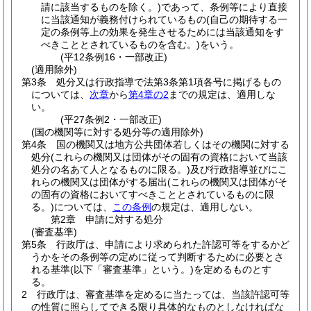
請に該当するものを除く。)
であって、条例等により直接
に当該通知が義務付けられているもの
(自己の期待する一
定の条例等上の効果を発生させるためには当該通知をす
べきこととされているものを含む。)
をいう。
(平12条例16・一部改正)
(適用除外)
第3条
処分又は行政指導で法第3条第1項各号に掲げるもの
については、
次章
から
第4章の2
までの規定は、適用しな
い。
(平27条例2・一部改正)
(国の機関等に対する処分等の適用除外)
第4条
国の機関又は地方公共団体若しくはその機関に対する
処分
(これらの機関又は団体がその固有の資格において当該
処分の名あて人となるものに限る。)
及び行政指導並びにこ
れらの機関又は団体がする届出
(これらの機関又は団体がそ
の固有の資格においてすべきこととされているものに限
る。)
については、
この条例
の規定は、適用しない。
第2章
申請に対する処分
(審査基準)
第5条
行政庁は、申請により求められた許認可等をするかど
うかをその条例等の定めに従って判断するために必要とさ
れる基準
(以下「審査基準」という。)
を定めるものとす
る。
2
行政庁は、審査基準を定めるに当たっては、当該許認可等
の性質に照らしてできる限り具体的なものとしなければな