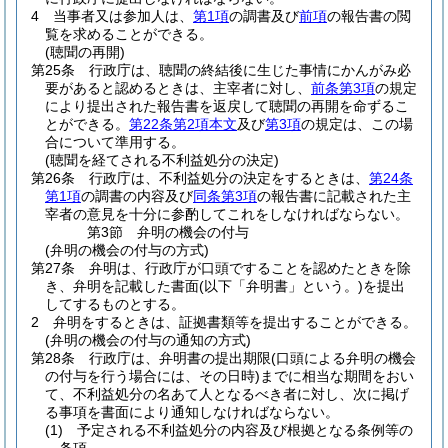
4
当事者又は参加人は、
第1項
の調書及び
前項
の報告書の閲
覧を求めることができる。
(聴聞の再開)
第25条
行政庁は、聴聞の終結後に生じた事情にかんがみ必
要があると認めるときは、主宰者に対し、
前条第3項
の規定
により提出された報告書を返戻して聴聞の再開を命ずるこ
とができる。
第22条第2項本文
及び
第3項
の規定は、この場
合について準用する。
(聴聞を経てされる不利益処分の決定)
第26条
行政庁は、不利益処分の決定をするときは、
第24条
第1項
の調書の内容及び
同条第3項
の報告書に記載された主
宰者の意見を十分に参酌してこれをしなければならない。
第3節
弁明の機会の付与
(弁明の機会の付与の方式)
第27条
弁明は、行政庁が口頭ですることを認めたときを除
き、弁明を記載した書面
(以下「弁明書」という。)
を提出
してするものとする。
2
弁明をするときは、証拠書類等を提出することができる。
(弁明の機会の付与の通知の方式)
第28条
行政庁は、弁明書の提出期限
(口頭による弁明の機会
の付与を行う場合には、その日時)
までに相当な期間をおい
て、不利益処分の名あて人となるべき者に対し、次に掲げ
る事項を書面により通知しなければならない。
(1)
予定される不利益処分の内容及び根拠となる条例等の