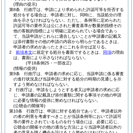
(理由の提示)
第8条
行政庁は、申請により求められた許認可等を拒否する
処分をする場合は、申請者に対し、同時に、当該処分の理
由を示さなければならない。
ただし、条例等に定められた
許認可等の要件又は公にされた審査基準が数量的指標その
他の客観的指標により明確に定められている場合であっ
て、当該申請がこれらに適合しないことが申請書の記載又
は添付書類その他の申請の内容から明らかであるときは、
申請者の求めがあったときにこれを示せば足りる。
2
前項本文
に規定する処分を書面でするときは、
同項
の理由
は、書面により示さなければならない。
(平18条例25・一部改正)
(情報の提供)
第9条
行政庁は、申請者の求めに応じ、当該申請に係る審査
の進行状況及び当該申請に対する処分の時期の見通しを示
すよう努めなければならない。
2
行政庁は、申請をしようとする者又は申請者の求めに応
じ、申請書の記載及び添付書類に関する事項その他の申請
に必要な情報の提供に努めなければならない。
(公聴会の開催等)
第10条
行政庁は、申請に対する処分であって、申請者以外
の者の利害を考慮すべきことが当該条例等において許認可
等の要件とされているものを行う場合には、必要に応じ、
公聴会の開催その他の適当な方法により当該申請者以外の
者の意見を聴く機会を設けるよう努めなければならない。