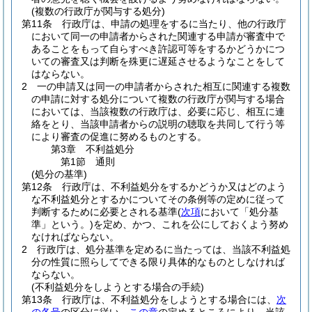
(複数の行政庁が関与する処分)
第11条
行政庁は、申請の処理をするに当たり、他の行政庁
において同一の申請者からされた関連する申請が審査中で
あることをもって自らすべき許認可等をするかどうかにつ
いての審査又は判断を殊更に遅延させるようなことをして
はならない。
2
一の申請又は同一の申請者からされた相互に関連する複数
の申請に対する処分について複数の行政庁が関与する場合
においては、当該複数の行政庁は、必要に応じ、相互に連
絡をとり、当該申請者からの説明の聴取を共同して行う等
により審査の促進に努めるものとする。
第3章
不利益処分
第1節
通則
(処分の基準)
第12条
行政庁は、不利益処分をするかどうか又はどのよう
な不利益処分とするかについてその条例等の定めに従って
判断するために必要とされる基準
(
次項
において「処分基
準」という。)
を定め、かつ、これを公にしておくよう努め
なければならない。
2
行政庁は、処分基準を定めるに当たっては、当該不利益処
分の性質に照らしてできる限り具体的なものとしなければ
ならない。
(不利益処分をしようとする場合の手続)
第13条
行政庁は、不利益処分をしようとする場合には、
次