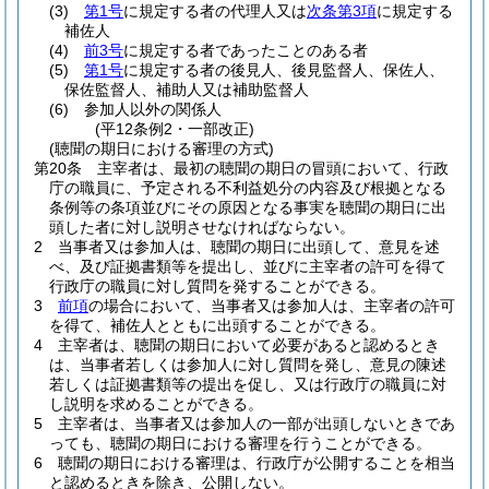
(3)
第1号
に規定する者の代理人又は
次条第3項
に規定する
補佐人
(4)
前3号
に規定する者であったことのある者
(5)
第1号
に規定する者の後見人、後見監督人、保佐人、
保佐監督人、補助人又は補助監督人
(6)
参加人以外の関係人
(平12条例2・一部改正)
(聴聞の期日における審理の方式)
第20条
主宰者は、最初の聴聞の期日の冒頭において、行政
庁の職員に、予定される不利益処分の内容及び根拠となる
条例等の条項並びにその原因となる事実を聴聞の期日に出
頭した者に対し説明させなければならない。
2
当事者又は参加人は、聴聞の期日に出頭して、意見を述
べ、及び証拠書類等を提出し、並びに主宰者の許可を得て
行政庁の職員に対し質問を発することができる。
3
前項
の場合において、当事者又は参加人は、主宰者の許可
を得て、補佐人とともに出頭することができる。
4
主宰者は、聴聞の期日において必要があると認めるとき
は、当事者若しくは参加人に対し質問を発し、意見の陳述
若しくは証拠書類等の提出を促し、又は行政庁の職員に対
し説明を求めることができる。
5
主宰者は、当事者又は参加人の一部が出頭しないときであ
っても、聴聞の期日における審理を行うことができる。
6
聴聞の期日における審理は、行政庁が公開することを相当
と認めるときを除き、公開しない。