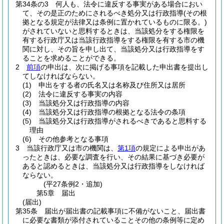
第34条の3
何人も、法令に違反する事実がある場合におい
て、その是正のためにされるべき処分又は行政指導
(その根
拠となる規定が法律又は条例に置かれているものに限る。)
がされていないと思料するときは、当該処分をする権限を
有する行政庁又は当該行政指導をする権限を有する市の機
関に対し、その旨を申し出て、当該処分又は行政指導をす
ることを求めることができる。
2
前項
の申出は、次に掲げる事項を記載した申出書を提出し
てしなければならない。
(1)
申出をする者の氏名又は名称及び住所又は居所
(2)
法令に違反する事実の内容
(3)
当該処分又は行政指導の内容
(4)
当該処分又は行政指導の根拠となる法令の条項
(5)
当該処分又は行政指導がされるべきであると思料する
理由
(6)
その他参考となる事項
3
当該行政庁又は市の機関は、
第1項
の規定による申出があ
ったときは、必要な調査を行い、その結果に基づき必要が
あると認めるときは、当該処分又は行政指導をしなければ
ならない。
(平27条例2・追加)
第5章
届出
(届出)
第35条
届出が届出書の記載事項に不備がないこと、届出書
に必要な書類が添付されていることその他の条例等に定め