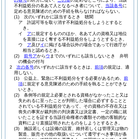
の各号
の区分に従い、
この章
の定めるところにより、当該
不利益処分の名あて人となるべき者について、
当該各号
に
定める意見陳述のための手続を執らなければならない。
(1)
次のいずれかに該当するとき 聴聞
ア
許認可等を取り消す不利益処分をしようとすると
き。
イ
ア
に規定するもののほか、名あて人の資格又は地位
を直接にはく奪する不利益処分をしようとするとき。
ウ
ア
及び
イ
に掲げる場合以外の場合であって行政庁が
相当と認めるとき。
(2)
前号ア
から
ウ
までのいずれにも該当しないとき 弁明
の機会の付与
2
次の各号
のいずれかに該当するときは、
前項
の規定は、適
用しない。
(1)
公益上、緊急に不利益処分をする必要があるため、
前
項
に規定する意見陳述のための手続を執ることができな
いとき。
(2)
条例等の規定上必要とされる資格がなかったこと又は
失われるに至ったことが判明した場合に必ずすることと
されている不利益処分であって、その資格の不存在又は
喪失の事実が裁判所の判決書又は決定書、一定の職に就
いたことを証する当該任命権者の書類その他の客観的な
資料により直接証明されたものをしようとするとき。
(3)
施設若しくは設備の設置、維持若しくは管理又は物の
製造、販売その他の取扱いについて遵守すべき事項が条