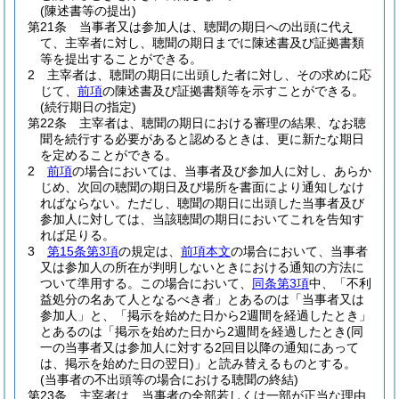
(陳述書等の提出)
第21条
当事者又は参加人は、聴聞の期日への出頭に代え
て、主宰者に対し、聴聞の期日までに陳述書及び証拠書類
等を提出することができる。
2
主宰者は、聴聞の期日に出頭した者に対し、その求めに応
じて、
前項
の陳述書及び証拠書類等を示すことができる。
(続行期日の指定)
第22条
主宰者は、聴聞の期日における審理の結果、なお聴
聞を続行する必要があると認めるときは、更に新たな期日
を定めることができる。
2
前項
の場合においては、当事者及び参加人に対し、あらか
じめ、次回の聴聞の期日及び場所を書面により通知しなけ
ればならない。
ただし、聴聞の期日に出頭した当事者及び
参加人に対しては、当該聴聞の期日においてこれを告知す
れば足りる。
3
第15条第3項
の規定は、
前項本文
の場合において、当事者
又は参加人の所在が判明しないときにおける通知の方法に
ついて準用する。
この場合において、
同条第3項
中、「不利
益処分の名あて人となるべき者」とあるのは「当事者又は
参加人」と、「掲示を始めた日から2週間を経過したとき」
とあるのは「掲示を始めた日から2週間を経過したとき
(同
一の当事者又は参加人に対する2回目以降の通知にあって
は、掲示を始めた日の翌日)
」と読み替えるものとする。
(当事者の不出頭等の場合における聴聞の終結)
第23条
主宰者は、当事者の全部若しくは一部が正当な理由