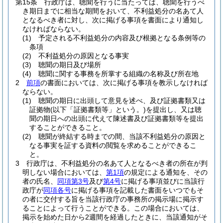
第15条
行政庁は、聴聞を行うに当たっては、聴聞を行うべ
き期日までに相当な期間をおいて、不利益処分の名あて人
となるべき者に対し、次に掲げる事項を書面により通知し
なければならない。
(1)
予定される不利益処分の内容及び根拠となる条例等の
条項
(2)
不利益処分の原因となる事実
(3)
聴聞の期日及び場所
(4)
聴聞に関する事務を所掌する組織の名称及び所在地
2
前項
の書面においては、次に掲げる事項を教示しなければ
ならない。
(1)
聴聞の期日に出頭して意見を述べ、及び証拠書類又は
証拠物
(以下「証拠書類等」という。)
を提出し、又は聴
聞の期日への出頭に代えて陳述書及び証拠書類等を提出
することができること。
(2)
聴聞が終結する時までの間、当該不利益処分の原因と
なる事実を証する資料の閲覧を求めることができるこ
と。
3
行政庁は、不利益処分の名あて人となるべき者の所在が判
明しない場合においては、
第1項
の規定による通知を、その
者の氏名、
同項第3号
及び
第4号
に掲げる事項並びに当該行
政庁が
同項各号
に掲げる事項を記載した書面をいつでもそ
の者に交付する旨を当該行政庁の事務所の掲示場に掲示す
ることによって行うことができる。
この場合においては、
掲示を始めた日から2週間を経過したときに、当該通知がそ