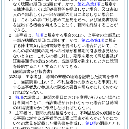
なく聴聞の期日に出頭せず、かつ、
第21条第1項
に規定す
る陳述書若しくは証拠書類等を提出しない場合、又は参加
人の全部若しくは一部が聴聞の期日に出頭しない場合に
は、これらの者に対し改めて意見を述べ、及び証拠書類等
を提出する機会を与えることなく、聴聞を終結することが
できる。
2
主宰者は、
前項
に規定する場合のほか、当事者の全部又は
一部が聴聞の期日に出頭せず、かつ、
第21条第1項
に規定
する陳述書又は証拠書類等を提出しない場合において、こ
れらの者の聴聞の期日への出頭が相当期間引き続き見込め
ないときは、これらの者に対し、期限を定めて陳述書及び
証拠書類等の提出を求め、当該期限が到来したときに聴聞
を終結することとすることができる。
(聴聞調書及び報告書)
第24条
主宰者は、聴聞の審理の経過を記載した調書を作成
し、当該調書において、不利益処分の原因となる事実に対
する当事者及び参加人の陳述の要旨を明らかにしておかな
ければならない。
2
前項
の調書は、聴聞の期日における審理が行われた場合に
は各期日ごとに、当該審理が行われなかった場合には聴聞
の終結後速やかに作成しなければならない。
3
主宰者は、聴聞の終結後速やかに、不利益処分の原因とな
る事実に対する当事者等の主張に理由があるかどうかにつ
いての意見を記載した報告書を作成し、
第1項
の調書ととも
に行政庁に提出しなければならない。