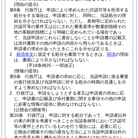
(理由の提示)
第8条
行政庁は、申請により求められた許認可等を拒否する
処分をする場合は、申請者に対し、同時に、当該処分の理
由を示さなければならない。
ただし、条例等に定められた
許認可等の要件又は公にされた審査基準が数量的指標その
他の客観的指標により明確に定められている場合であっ
て、当該申請がこれらに適合しないことが申請書の記載又
は添付書類その他の申請の内容から明らかであるときは、
申請者の求めがあったときにこれを示せば足りる。
2
前項本文
に規定する処分を書面でするときは、
同項
の理由
は、書面により示さなければならない。
(平18条例25・一部改正)
(情報の提供)
第9条
行政庁は、申請者の求めに応じ、当該申請に係る審査
の進行状況及び当該申請に対する処分の時期の見通しを示
すよう努めなければならない。
2
行政庁は、申請をしようとする者又は申請者の求めに応
じ、申請書の記載及び添付書類に関する事項その他の申請
に必要な情報の提供に努めなければならない。
(公聴会の開催等)
第10条
行政庁は、申請に対する処分であって、申請者以外
の者の利害を考慮すべきことが当該条例等において許認可
等の要件とされているものを行う場合には、必要に応じ、
公聴会の開催その他の適当な方法により当該申請者以外の
者の意見を聴く機会を設けるよう努めなければならない。