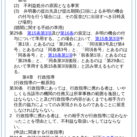
条項
(2)
不利益処分の原因となる事実
(3)
弁明書の提出先及び提出期限
(口頭による弁明の機会
の付与を行う場合には、その旨並びに出頭すべき日時及
び場所)
(聴聞に関する手続の準用)
第29条
第15条第3項
及び
第16条
の規定は、弁明の機会の付
与について準用する。
この場合において、
第15条第3項
中
「第1項」とあるのは「第28条」と、「同項第3号及び第4
号」とあるのは「同条第3号」と、「同項各号」とあるのは
「同条各号」と、
第16条第1項
中「前条第1項」とあるのは
「第28条」と、「同条第3項後段」とあるのは「第29条に
おいて準用する第15条第3項後段」と読み替えるものとす
る。
第4章
行政指導
(行政指導の一般原則)
第30条
行政指導にあっては、行政指導に携わる者は、いや
しくも当該市の機関の任務又は所掌事務の範囲を逸脱して
はならないこと及び行政指導の内容があくまでも相手方の
任意の協力によってのみ実現されるものであることに留意
しなければならない。
2
行政指導に携わる者は、その相手方が行政指導に従わなか
ったことを理由として、不利益な取扱いをしてはならな
い。
(申請に関連する行政指導)