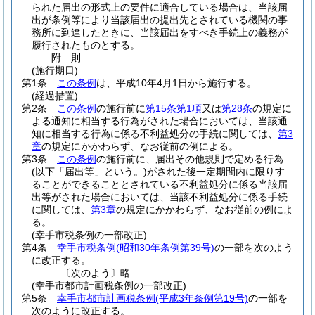
られた届出の形式上の要件に適合している場合は、当該届
出が条例等により当該届出の提出先とされている機関の事
務所に到達したときに、当該届出をすべき手続上の義務が
履行されたものとする。
附
則
(施行期日)
第1条
この条例
は、平成10年4月1日から施行する。
(経過措置)
第2条
この条例
の施行前に
第15条第1項
又は
第28条
の規定に
よる通知に相当する行為がされた場合においては、当該通
知に相当する行為に係る不利益処分の手続に関しては、
第3
章
の規定にかかわらず、なお従前の例による。
第3条
この条例
の施行前に、届出その他規則で定める行為
(以下「届出等」という。)
がされた後一定期間内に限りす
ることができることとされている不利益処分に係る当該届
出等がされた場合においては、当該不利益処分に係る手続
に関しては、
第3章
の規定にかかわらず、なお従前の例によ
る。
(幸手市税条例の一部改正)
第4条
幸手市税条例
(昭和30年条例第39号)
の一部を次のよう
に改正する。
〔次のよう〕略
(幸手市都市計画税条例の一部改正)
第5条
幸手市都市計画税条例
(平成3年条例第19号)
の一部を
次のように改正する。