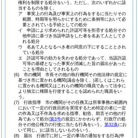
権利を制限する処分をいう。
ただし、次のいずれかに該
当するものを除く。
ア
事実上の行為及び事実上の行為をするに当たりその
範囲、時期等を明らかにするために条例等において必
要とされている手続としての処分
イ
申請により求められた許認可等を拒否する処分その
他申請に基づき当該申請をした者を名あて人としてさ
れる処分
ウ
名あて人となるべき者の同意の下にすることとされ
ている処分
エ
許認可等の効力を失わせる処分であって、当該許認
可等の基礎となった事実が消滅した旨の届出があった
ことを理由としてされるもの
(6)
市の機関 市長その他の執行機関その他法律の規定に
基づき市に置かれる機関
(議会を除く。)
若しくはこれら
に置かれる機関又はこれらの機関の職員であって法令に
より独立に権限を行使することを認められた職員をい
う。
(7)
行政指導 市の機関がその任務又は所掌事務の範囲内
において一定の行政目的を実現するため特定の者に一定
の作為又は不作為を求める指導、勧告、助言その他の行
為であって処分
(
第3号
の規定にかかわらず、行政庁の処
分その他公権力の行使に当たる行為をいう。
第32条
にお
いて同じ。)
に該当しないものをいう。
(8)
届出 行政庁に対し一定の事項の通知をする行為
(申