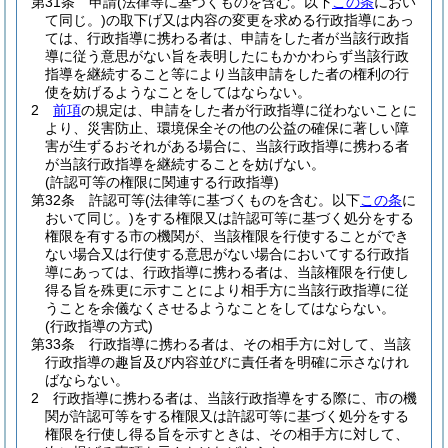
第31条
申請
(法律等に基づくものを含む。以下
この条
におい
て同じ。)
の取下げ又は内容の変更を求める行政指導にあっ
ては、行政指導に携わる者は、申請をした者が当該行政指
導に従う意思がない旨を表明したにもかかわらず当該行政
指導を継続すること等により当該申請をした者の権利の行
使を妨げるようなことをしてはならない。
2
前項
の規定は、申請をした者が行政指導に従わないことに
より、災害防止、環境保全その他の公益の確保に著しい障
害が生ずるおそれがある場合に、当該行政指導に携わる者
が当該行政指導を継続することを妨げない。
(許認可等の権限に関連する行政指導)
第32条
許認可等
(法律等に基づくものを含む。以下
この条
に
おいて同じ。)
をする権限又は許認可等に基づく処分をする
権限を有する市の機関が、当該権限を行使することができ
ない場合又は行使する意思がない場合においてする行政指
導にあっては、行政指導に携わる者は、当該権限を行使し
得る旨を殊更に示すことにより相手方に当該行政指導に従
うことを余儀なくさせるようなことをしてはならない。
(行政指導の方式)
第33条
行政指導に携わる者は、その相手方に対して、当該
行政指導の趣旨及び内容並びに責任者を明確に示さなけれ
ばならない。
2
行政指導に携わる者は、当該行政指導をする際に、市の機
関が許認可等をする権限又は許認可等に基づく処分をする
権限を行使し得る旨を示すときは、その相手方に対して、