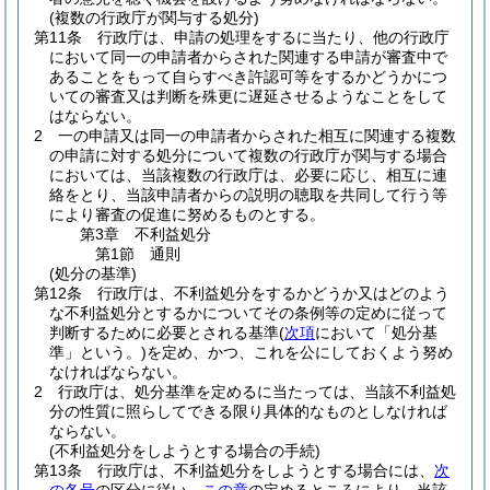
(複数の行政庁が関与する処分)
第11条
行政庁は、申請の処理をするに当たり、他の行政庁
において同一の申請者からされた関連する申請が審査中で
あることをもって自らすべき許認可等をするかどうかにつ
いての審査又は判断を殊更に遅延させるようなことをして
はならない。
2
一の申請又は同一の申請者からされた相互に関連する複数
の申請に対する処分について複数の行政庁が関与する場合
においては、当該複数の行政庁は、必要に応じ、相互に連
絡をとり、当該申請者からの説明の聴取を共同して行う等
により審査の促進に努めるものとする。
第3章
不利益処分
第1節
通則
(処分の基準)
第12条
行政庁は、不利益処分をするかどうか又はどのよう
な不利益処分とするかについてその条例等の定めに従って
判断するために必要とされる基準
(
次項
において「処分基
準」という。)
を定め、かつ、これを公にしておくよう努め
なければならない。
2
行政庁は、処分基準を定めるに当たっては、当該不利益処
分の性質に照らしてできる限り具体的なものとしなければ
ならない。
(不利益処分をしようとする場合の手続)
第13条
行政庁は、不利益処分をしようとする場合には、
次