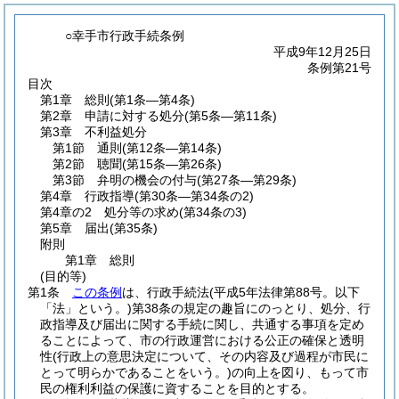
○幸手市行政手続条例
平成9年12月25日
条例第21号
目次
第1章
総則
(第1条―第4条)
第2章
申請に対する処分
(第5条―第11条)
第3章
不利益処分
第1節
通則
(第12条―第14条)
第2節
聴聞
(第15条―第26条)
第3節
弁明の機会の付与
(第27条―第29条)
第4章
行政指導
(第30条―第34条の2)
第4章の2
処分等の求め
(第34条の3)
第5章
届出
(第35条)
附則
第1章
総則
(目的等)
第1条
この条例
は、行政手続法
(平成5年法律第88号。以下
「法」という。)
第38条の規定の趣旨にのっとり、処分、行
政指導及び届出に関する手続に関し、共通する事項を定め
ることによって、市の行政運営における公正の確保と透明
性
(行政上の意思決定について、その内容及び過程が市民に
とって明らかであることをいう。)
の向上を図り、もって市
民の権利利益の保護に資することを目的とする。