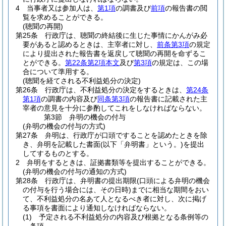
4
当事者又は参加人は、
第1項
の調書及び
前項
の報告書の閲
覧を求めることができる。
(聴聞の再開)
第25条
行政庁は、聴聞の終結後に生じた事情にかんがみ必
要があると認めるときは、主宰者に対し、
前条第3項
の規定
により提出された報告書を返戻して聴聞の再開を命ずるこ
とができる。
第22条第2項本文
及び
第3項
の規定は、この場
合について準用する。
(聴聞を経てされる不利益処分の決定)
第26条
行政庁は、不利益処分の決定をするときは、
第24条
第1項
の調書の内容及び
同条第3項
の報告書に記載された主
宰者の意見を十分に参酌してこれをしなければならない。
第3節
弁明の機会の付与
(弁明の機会の付与の方式)
第27条
弁明は、行政庁が口頭ですることを認めたときを除
き、弁明を記載した書面
(以下「弁明書」という。)
を提出
してするものとする。
2
弁明をするときは、証拠書類等を提出することができる。
(弁明の機会の付与の通知の方式)
第28条
行政庁は、弁明書の提出期限
(口頭による弁明の機会
の付与を行う場合には、その日時)
までに相当な期間をおい
て、不利益処分の名あて人となるべき者に対し、次に掲げ
る事項を書面により通知しなければならない。
(1)
予定される不利益処分の内容及び根拠となる条例等の