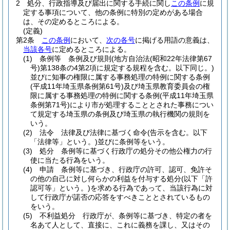
2
処分、行政指導及び届出に関する手続に関し
この条例
に規
定する事項について、他の条例に特別の定めがある場合
は、その定めるところによる。
(定義)
第2条
この条例
において、
次の各号
に掲げる用語の意義は、
当該各号
に定めるところによる。
(1)
条例等 条例及び規則
(地方自治法
(昭和22年法律第67
号)
第138条の4第2項に規定する規程を含む。以下同じ。)
並びに知事の権限に属する事務処理の特例に関する条例
(平成11年埼玉県条例第61号)
及び埼玉県教育委員会の権
限に属する事務処理の特例に関する条例
(平成11年埼玉県
条例第71号)
により市が処理することとされた事務につい
て規定する埼玉県の条例及び埼玉県の執行機関の規則を
いう。
(2)
法令 法律及び法律に基づく命令
(告示を含む。以下
「法律等」という。)
並びに条例等をいう。
(3)
処分 条例等に基づく行政庁の処分その他公権力の行
使に当たる行為をいう。
(4)
申請 条例等に基づき、行政庁の許可、認可、免許そ
の他の自己に対し何らかの利益を付与する処分
(以下「許
認可等」という。)
を求める行為であって、当該行為に対
して行政庁が諾否の応答をすべきこととされているもの
をいう。
(5)
不利益処分 行政庁が、条例等に基づき、特定の者を
名あて人として、直接に、これに義務を課し、又はその