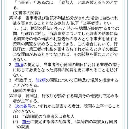
「当事者」とあるのは、「参加人」と読み替えるものとす
る。
(文書等の閲覧)
第18条
当事者及び当該不利益処分がされた場合に自己の利
益を害されることとなる参加人
(以下「当事者等」とい
う。)
は、聴聞の通知があった時から聴聞が終結するまでの
間、行政庁に対し、当該事案についてした調査の結果に係
る調書その他の当該不利益処分の原因となる事実を証する
資料の閲覧を求めることができる。
この場合において、行
政庁は、第三者の利益を害するおそれがあるときその他正
当な理由があるときでなければ、その閲覧を拒むことがで
きない。
2
前項
の規定は、当事者等が聴聞の期日における審理の進行
に応じて必要となった資料の閲覧を更に求めることを妨げ
ない。
3
行政庁は、
前2項
の閲覧について日時及び場所を指定する
ことができる。
(聴聞の主宰)
第19条
聴聞は、行政庁が指名する職員その他規則で定める
者が主宰する。
2
次の各号
のいずれかに該当する者は、聴聞を主宰すること
ができない。
(1)
当該聴聞の当事者又は参加人
(2)
前号
に規定する者の配偶者、4親等内の親族又は同居
の親族