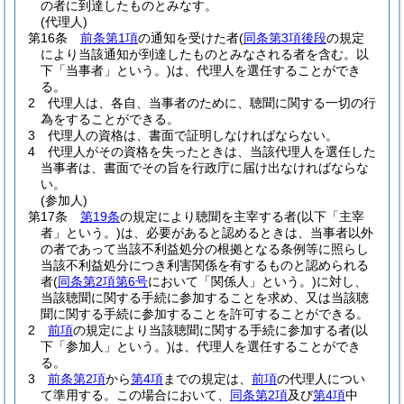
の者に到達したものとみなす。
(代理人)
第16条
前条第1項
の通知を受けた者
(
同条第3項後段
の規定
により当該通知が到達したものとみなされる者を含む。以
下「当事者」という。)
は、代理人を選任することができ
る。
2
代理人は、各自、当事者のために、聴聞に関する一切の行
為をすることができる。
3
代理人の資格は、書面で証明しなければならない。
4
代理人がその資格を失ったときは、当該代理人を選任した
当事者は、書面でその旨を行政庁に届け出なければならな
い。
(参加人)
第17条
第19条
の規定により聴聞を主宰する者
(以下「主宰
者」という。)
は、必要があると認めるときは、当事者以外
の者であって当該不利益処分の根拠となる条例等に照らし
当該不利益処分につき利害関係を有するものと認められる
者
(
同条第2項第6号
において「関係人」という。)
に対し、
当該聴聞に関する手続に参加することを求め、又は当該聴
聞に関する手続に参加することを許可することができる。
2
前項
の規定により当該聴聞に関する手続に参加する者
(以
下「参加人」という。)
は、代理人を選任することができ
る。
3
前条第2項
から
第4項
までの規定は、
前項
の代理人につい
て準用する。
この場合において、
同条第2項
及び
第4項
中