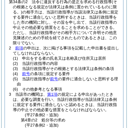
第34条の2
法令に違反する行為の是正を求める行政指導
(そ
の根拠となる規定が法律又は条例に置かれているものに限
る。)
の相手方は、当該行政指導が当該法律又は条例に規定
する要件に適合しないと思料するときは、当該行政指導を
した市の機関に対し、その旨を申し出て、当該行政指導の
中止その他必要な措置をとることを求めることができる。
ただし、当該行政指導がその相手方について弁明その他意
見陳述のための手続を経てされたものであるときは、この
限りでない。
2
前項
の申出は、次に掲げる事項を記載した申出書を提出し
てしなければならない。
(1)
申出をする者の氏名又は名称及び住所又は居所
(2)
当該行政指導の内容
(3)
当該行政指導がその根拠とする法律又は条例の条項
(4)
前号
の条項に規定する要件
(5)
当該行政指導が
前号
の要件に適合しないと思料する理
由
(6)
その他参考となる事項
3
当該市の機関は、
第1項
の規定による申出があったとき
は、必要な調査を行い、当該行政指導が当該法律又は条例
に規定する要件に適合しないと認めるときは、当該行政指
導の中止その他必要な措置をとらなければならない。
(平27条例2・追加)
第4章の2
処分等の求め
(平27条例2・追加)