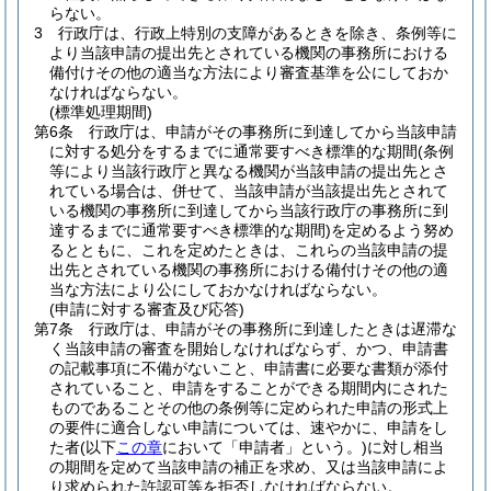
らない。
3
行政庁は、行政上特別の支障があるときを除き、条例等に
より当該申請の提出先とされている機関の事務所における
備付けその他の適当な方法により審査基準を公にしておか
なければならない。
(標準処理期間)
第6条
行政庁は、申請がその事務所に到達してから当該申請
に対する処分をするまでに通常要すべき標準的な期間
(条例
等により当該行政庁と異なる機関が当該申請の提出先とさ
れている場合は、併せて、当該申請が当該提出先とされて
いる機関の事務所に到達してから当該行政庁の事務所に到
達するまでに通常要すべき標準的な期間)
を定めるよう努め
るとともに、これを定めたときは、これらの当該申請の提
出先とされている機関の事務所における備付けその他の適
当な方法により公にしておかなければならない。
(申請に対する審査及び応答)
第7条
行政庁は、申請がその事務所に到達したときは遅滞な
く当該申請の審査を開始しなければならず、かつ、申請書
の記載事項に不備がないこと、申請書に必要な書類が添付
されていること、申請をすることができる期間内にされた
ものであることその他の条例等に定められた申請の形式上
の要件に適合しない申請については、速やかに、申請をし
た者
(以下
この章
において「申請者」という。)
に対し相当
の期間を定めて当該申請の補正を求め、又は当該申請によ
り求められた許認可等を拒否しなければならない。