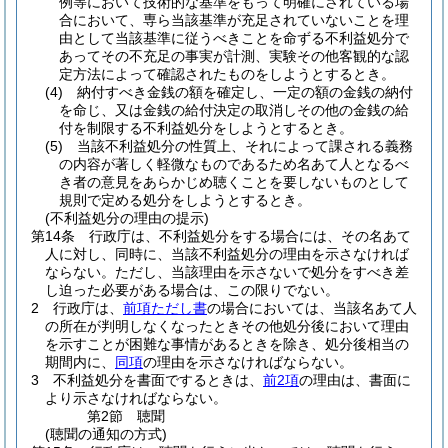
例等において技術的な基準をもって明確にされている場
合において、専ら当該基準が充足されていないことを理
由として当該基準に従うべきことを命ずる不利益処分で
あってその不充足の事実が計測、実験その他客観的な認
定方法によって確認されたものをしようとするとき。
(4)
納付すべき金銭の額を確定し、一定の額の金銭の納付
を命じ、又は金銭の給付決定の取消しその他の金銭の給
付を制限する不利益処分をしようとするとき。
(5)
当該不利益処分の性質上、それによって課される義務
の内容が著しく軽微なものであるため名あて人となるべ
き者の意見をあらかじめ聴くことを要しないものとして
規則で定める処分をしようとするとき。
(不利益処分の理由の提示)
第14条
行政庁は、不利益処分をする場合には、その名あて
人に対し、同時に、当該不利益処分の理由を示さなければ
ならない。
ただし、当該理由を示さないで処分をすべき差
し迫った必要がある場合は、この限りでない。
2
行政庁は、
前項ただし書
の場合においては、当該名あて人
の所在が判明しなくなったときその他処分後において理由
を示すことが困難な事情があるときを除き、処分後相当の
期間内に、
同項
の理由を示さなければならない。
3
不利益処分を書面でするときは、
前2項
の理由は、書面に
より示さなければならない。
第2節
聴聞
(聴聞の通知の方式)