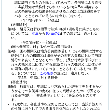
請に該当するものを除く。)
であって、条例等により直接
に当該通知が義務付けられているもの
(自己の期待する一
定の条例等上の効果を発生させるためには当該通知をす
べきこととされているものを含む。)
をいう。
(平12条例16・一部改正)
(適用除外)
第3条
処分又は行政指導で法第3条第1項各号に掲げるもの
については、
次章
から
第4章の2
までの規定は、適用しな
い。
(平27条例2・一部改正)
(国の機関等に対する処分等の適用除外)
第4条
国の機関又は地方公共団体若しくはその機関に対する
処分
(これらの機関又は団体がその固有の資格において当該
処分の名あて人となるものに限る。)
及び行政指導並びにこ
れらの機関又は団体がする届出
(これらの機関又は団体がそ
の固有の資格においてすべきこととされているものに限
る。)
については、
この条例
の規定は、適用しない。
第2章
申請に対する処分
(審査基準)
第5条
行政庁は、申請により求められた許認可等をするかど
うかをその条例等の定めに従って判断するために必要とさ
れる基準
(以下「審査基準」という。)
を定めるものとす
る。
2
行政庁は、審査基準を定めるに当たっては、当該許認可等
の性質に照らしてできる限り具体的なものとしなければな