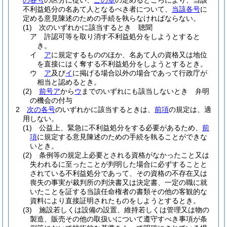
の各号
の区分に従い、
この章
の定めるところにより、当該
不利益処分の名あて人となるべき者について、
当該各号
に
定める意見陳述のための手続を執らなければならない。
(1)
次のいずれかに該当するとき 聴聞
ア
許認可等を取り消す不利益処分をしようとすると
き。
イ
ア
に規定するもののほか、名あて人の資格又は地位
を直接にはく奪する不利益処分をしようとするとき。
ウ
ア
及び
イ
に掲げる場合以外の場合であって行政庁が
相当と認めるとき。
(2)
前号ア
から
ウ
までのいずれにも該当しないとき 弁明
の機会の付与
2
次の各号
のいずれかに該当するときは、
前項
の規定は、適
用しない。
(1)
公益上、緊急に不利益処分をする必要があるため、
前
項
に規定する意見陳述のための手続を執ることができな
いとき。
(2)
条例等の規定上必要とされる資格がなかったこと又は
失われるに至ったことが判明した場合に必ずすることと
されている不利益処分であって、その資格の不存在又は
喪失の事実が裁判所の判決書又は決定書、一定の職に就
いたことを証する当該任命権者の書類その他の客観的な
資料により直接証明されたものをしようとするとき。
(3)
施設若しくは設備の設置、維持若しくは管理又は物の
製造、販売その他の取扱いについて遵守すべき事項が条