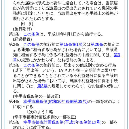
られた届出の形式上の要件に適合している場合は、当該届
出が条例等により当該届出の提出先とされている機関の事
務所に到達したときに、当該届出をすべき手続上の義務が
履行されたものとする。
附
則
(施行期日)
第1条
この条例
は、平成10年4月1日から施行する。
(経過措置)
第2条
この条例
の施行前に
第15条第1項
又は
第28条
の規定に
よる通知に相当する行為がされた場合においては、当該通
知に相当する行為に係る不利益処分の手続に関しては、
第3
章
の規定にかかわらず、なお従前の例による。
第3条
この条例
の施行前に、届出その他規則で定める行為
(以下「届出等」という。)
がされた後一定期間内に限りす
ることができることとされている不利益処分に係る当該届
出等がされた場合においては、当該不利益処分に係る手続
に関しては、
第3章
の規定にかかわらず、なお従前の例によ
る。
(幸手市税条例の一部改正)
第4条
幸手市税条例
(昭和30年条例第39号)
の一部を次のよう
に改正する。
〔次のよう〕略
(幸手市都市計画税条例の一部改正)
第5条
幸手市都市計画税条例
(平成3年条例第19号)
の一部を
次のように改正する。