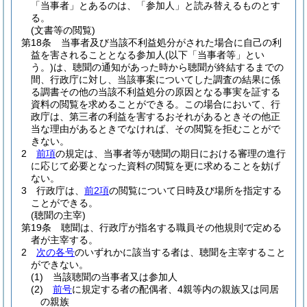
「当事者」とあるのは、「参加人」と読み替えるものとす
る。
(文書等の閲覧)
第18条
当事者及び当該不利益処分がされた場合に自己の利
益を害されることとなる参加人
(以下「当事者等」とい
う。)
は、聴聞の通知があった時から聴聞が終結するまでの
間、行政庁に対し、当該事案についてした調査の結果に係
る調書その他の当該不利益処分の原因となる事実を証する
資料の閲覧を求めることができる。
この場合において、行
政庁は、第三者の利益を害するおそれがあるときその他正
当な理由があるときでなければ、その閲覧を拒むことがで
きない。
2
前項
の規定は、当事者等が聴聞の期日における審理の進行
に応じて必要となった資料の閲覧を更に求めることを妨げ
ない。
3
行政庁は、
前2項
の閲覧について日時及び場所を指定する
ことができる。
(聴聞の主宰)
第19条
聴聞は、行政庁が指名する職員その他規則で定める
者が主宰する。
2
次の各号
のいずれかに該当する者は、聴聞を主宰すること
ができない。
(1)
当該聴聞の当事者又は参加人
(2)
前号
に規定する者の配偶者、4親等内の親族又は同居
の親族