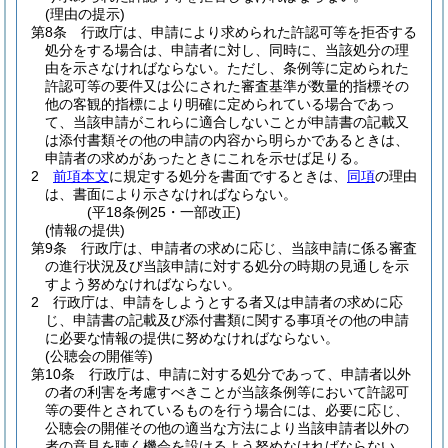
(理由の提示)
第8条
行政庁は、申請により求められた許認可等を拒否する
処分をする場合は、申請者に対し、同時に、当該処分の理
由を示さなければならない。
ただし、条例等に定められた
許認可等の要件又は公にされた審査基準が数量的指標その
他の客観的指標により明確に定められている場合であっ
て、当該申請がこれらに適合しないことが申請書の記載又
は添付書類その他の申請の内容から明らかであるときは、
申請者の求めがあったときにこれを示せば足りる。
2
前項本文
に規定する処分を書面でするときは、
同項
の理由
は、書面により示さなければならない。
(平18条例25・一部改正)
(情報の提供)
第9条
行政庁は、申請者の求めに応じ、当該申請に係る審査
の進行状況及び当該申請に対する処分の時期の見通しを示
すよう努めなければならない。
2
行政庁は、申請をしようとする者又は申請者の求めに応
じ、申請書の記載及び添付書類に関する事項その他の申請
に必要な情報の提供に努めなければならない。
(公聴会の開催等)
第10条
行政庁は、申請に対する処分であって、申請者以外
の者の利害を考慮すべきことが当該条例等において許認可
等の要件とされているものを行う場合には、必要に応じ、
公聴会の開催その他の適当な方法により当該申請者以外の
者の意見を聴く機会を設けるよう努めなければならない。