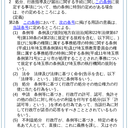
2
処分、行政指導及び届出に関する手続に関し
この条例
に規
定する事項について、他の条例に特別の定めがある場合
は、その定めるところによる。
(定義)
第2条
この条例
において、
次の各号
に掲げる用語の意義は、
当該各号
に定めるところによる。
(1)
条例等 条例及び規則
(地方自治法
(昭和22年法律第67
号)
第138条の4第2項に規定する規程を含む。以下同じ。)
並びに知事の権限に属する事務処理の特例に関する条例
(平成11年埼玉県条例第61号)
及び埼玉県教育委員会の権
限に属する事務処理の特例に関する条例
(平成11年埼玉県
条例第71号)
により市が処理することとされた事務につい
て規定する埼玉県の条例及び埼玉県の執行機関の規則を
いう。
(2)
法令 法律及び法律に基づく命令
(告示を含む。以下
「法律等」という。)
並びに条例等をいう。
(3)
処分 条例等に基づく行政庁の処分その他公権力の行
使に当たる行為をいう。
(4)
申請 条例等に基づき、行政庁の許可、認可、免許そ
の他の自己に対し何らかの利益を付与する処分
(以下「許
認可等」という。)
を求める行為であって、当該行為に対
して行政庁が諾否の応答をすべきこととされているもの
をいう。
(5)
不利益処分 行政庁が、条例等に基づき、特定の者を
名あて人として、直接に、これに義務を課し、又はその