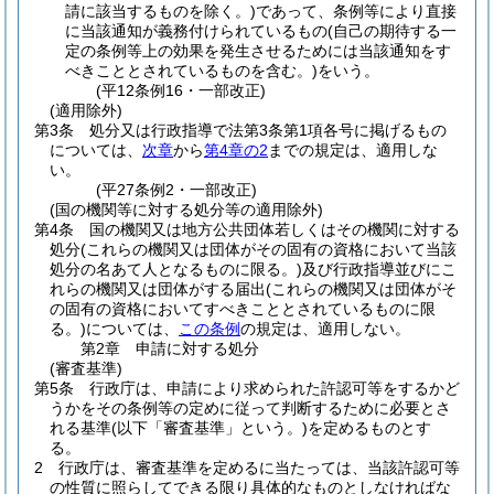
請に該当するものを除く。)
であって、条例等により直接
に当該通知が義務付けられているもの
(自己の期待する一
定の条例等上の効果を発生させるためには当該通知をす
べきこととされているものを含む。)
をいう。
(平12条例16・一部改正)
(適用除外)
第3条
処分又は行政指導で法第3条第1項各号に掲げるもの
については、
次章
から
第4章の2
までの規定は、適用しな
い。
(平27条例2・一部改正)
(国の機関等に対する処分等の適用除外)
第4条
国の機関又は地方公共団体若しくはその機関に対する
処分
(これらの機関又は団体がその固有の資格において当該
処分の名あて人となるものに限る。)
及び行政指導並びにこ
れらの機関又は団体がする届出
(これらの機関又は団体がそ
の固有の資格においてすべきこととされているものに限
る。)
については、
この条例
の規定は、適用しない。
第2章
申請に対する処分
(審査基準)
第5条
行政庁は、申請により求められた許認可等をするかど
うかをその条例等の定めに従って判断するために必要とさ
れる基準
(以下「審査基準」という。)
を定めるものとす
る。
2
行政庁は、審査基準を定めるに当たっては、当該許認可等
の性質に照らしてできる限り具体的なものとしなければな