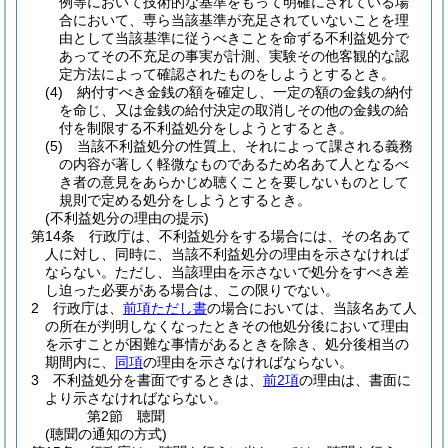
例等において技術的な基準をもって明確にされている場
合において、専ら当該基準が充足されていないことを理
由として当該基準に従うべきことを命ずる不利益処分で
あってその不充足の事実が計測、実験その他客観的な認
定方法によって確認されたものをしようとするとき。
(4)
納付すべき金銭の額を確定し、一定の額の金銭の納付
を命じ、又は金銭の給付決定の取消しその他の金銭の給
付を制限する不利益処分をしようとするとき。
(5)
当該不利益処分の性質上、それによって課される義務
の内容が著しく軽微なものであるため名あて人となるべ
き者の意見をあらかじめ聴くことを要しないものとして
規則で定める処分をしようとするとき。
(不利益処分の理由の提示)
第14条
行政庁は、不利益処分をする場合には、その名あて
人に対し、同時に、当該不利益処分の理由を示さなければ
ならない。
ただし、当該理由を示さないで処分をすべき差
し迫った必要がある場合は、この限りでない。
2
行政庁は、
前項ただし書
の場合においては、当該名あて人
の所在が判明しなくなったときその他処分後において理由
を示すことが困難な事情があるときを除き、処分後相当の
期間内に、
同項
の理由を示さなければならない。
3
不利益処分を書面でするときは、
前2項
の理由は、書面に
より示さなければならない。
第2節
聴聞
(聴聞の通知の方式)