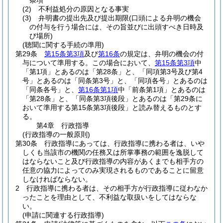
条項
(2)
不利益処分の原因となる事実
(3)
弁明書の提出先及び提出期限
(口頭による弁明の機会
の付与を行う場合には、その旨並びに出頭すべき日時及
び場所)
(聴聞に関する手続の準用)
第29条
第15条第3項
及び
第16条
の規定は、弁明の機会の付
与について準用する。
この場合において、
第15条第3項
中
「第1項」とあるのは「第28条」と、「同項第3号及び第4
号」とあるのは「同条第3号」と、「同項各号」とあるのは
「同条各号」と、
第16条第1項
中「前条第1項」とあるのは
「第28条」と、「同条第3項後段」とあるのは「第29条に
おいて準用する第15条第3項後段」と読み替えるものとす
る。
第4章
行政指導
(行政指導の一般原則)
第30条
行政指導にあっては、行政指導に携わる者は、いや
しくも当該市の機関の任務又は所掌事務の範囲を逸脱して
はならないこと及び行政指導の内容があくまでも相手方の
任意の協力によってのみ実現されるものであることに留意
しなければならない。
2
行政指導に携わる者は、その相手方が行政指導に従わなか
ったことを理由として、不利益な取扱いをしてはならな
い。
(申請に関連する行政指導)