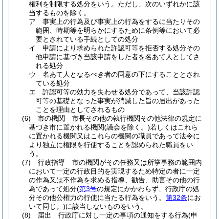
権利を制限する処分をいう。
ただし、次のいずれかに該
当するものを除く。
ア
事実上の行為及び事実上の行為をするに当たりその
範囲、時期等を明らかにするために条例等において必
要とされている手続としての処分
イ
申請により求められた許認可等を拒否する処分その
他申請に基づき当該申請をした者を名あて人としてさ
れる処分
ウ
名あて人となるべき者の同意の下にすることとされ
ている処分
エ
許認可等の効力を失わせる処分であって、当該許認
可等の基礎となった事実が消滅した旨の届出があった
ことを理由としてされるもの
(6)
市の機関 市長その他の執行機関その他法律の規定に
基づき市に置かれる機関
(議会を除く。)
若しくはこれら
に置かれる機関又はこれらの機関の職員であって法令に
より独立に権限を行使することを認められた職員をい
う。
(7)
行政指導 市の機関がその任務又は所掌事務の範囲内
において一定の行政目的を実現するため特定の者に一定
の作為又は不作為を求める指導、勧告、助言その他の行
為であって処分
(
第3号
の規定にかかわらず、行政庁の処
分その他公権力の行使に当たる行為をいう。
第32条
にお
いて同じ。)
に該当しないものをいう。
(8)
届出 行政庁に対し一定の事項の通知をする行為
(申