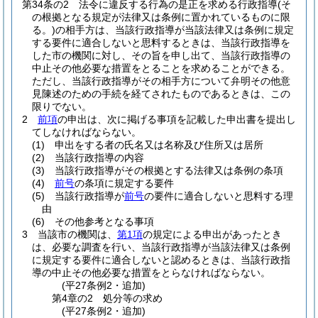
第34条の2
法令に違反する行為の是正を求める行政指導
(そ
の根拠となる規定が法律又は条例に置かれているものに限
る。)
の相手方は、当該行政指導が当該法律又は条例に規定
する要件に適合しないと思料するときは、当該行政指導を
した市の機関に対し、その旨を申し出て、当該行政指導の
中止その他必要な措置をとることを求めることができる。
ただし、当該行政指導がその相手方について弁明その他意
見陳述のための手続を経てされたものであるときは、この
限りでない。
2
前項
の申出は、次に掲げる事項を記載した申出書を提出し
てしなければならない。
(1)
申出をする者の氏名又は名称及び住所又は居所
(2)
当該行政指導の内容
(3)
当該行政指導がその根拠とする法律又は条例の条項
(4)
前号
の条項に規定する要件
(5)
当該行政指導が
前号
の要件に適合しないと思料する理
由
(6)
その他参考となる事項
3
当該市の機関は、
第1項
の規定による申出があったとき
は、必要な調査を行い、当該行政指導が当該法律又は条例
に規定する要件に適合しないと認めるときは、当該行政指
導の中止その他必要な措置をとらなければならない。
(平27条例2・追加)
第4章の2
処分等の求め
(平27条例2・追加)