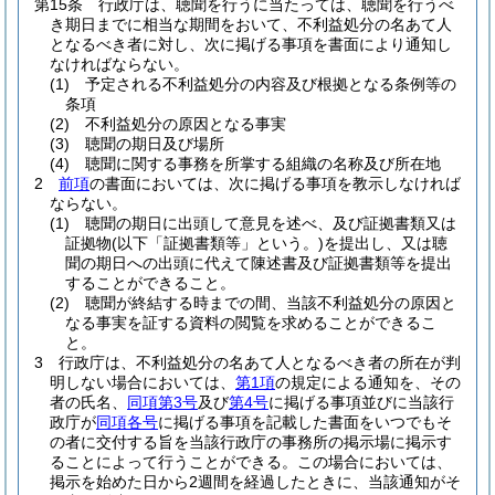
第15条
行政庁は、聴聞を行うに当たっては、聴聞を行うべ
き期日までに相当な期間をおいて、不利益処分の名あて人
となるべき者に対し、次に掲げる事項を書面により通知し
なければならない。
(1)
予定される不利益処分の内容及び根拠となる条例等の
条項
(2)
不利益処分の原因となる事実
(3)
聴聞の期日及び場所
(4)
聴聞に関する事務を所掌する組織の名称及び所在地
2
前項
の書面においては、次に掲げる事項を教示しなければ
ならない。
(1)
聴聞の期日に出頭して意見を述べ、及び証拠書類又は
証拠物
(以下「証拠書類等」という。)
を提出し、又は聴
聞の期日への出頭に代えて陳述書及び証拠書類等を提出
することができること。
(2)
聴聞が終結する時までの間、当該不利益処分の原因と
なる事実を証する資料の閲覧を求めることができるこ
と。
3
行政庁は、不利益処分の名あて人となるべき者の所在が判
明しない場合においては、
第1項
の規定による通知を、その
者の氏名、
同項第3号
及び
第4号
に掲げる事項並びに当該行
政庁が
同項各号
に掲げる事項を記載した書面をいつでもそ
の者に交付する旨を当該行政庁の事務所の掲示場に掲示す
ることによって行うことができる。
この場合においては、
掲示を始めた日から2週間を経過したときに、当該通知がそ