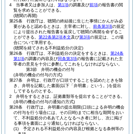
4
当事者又は参加人は、
第1項
の調書及び
前項
の報告書の閲
覧を求めることができる。
(聴聞の再開)
第25条
行政庁は、聴聞の終結後に生じた事情にかんがみ必
要があると認めるときは、主宰者に対し、
前条第3項
の規定
により提出された報告書を返戻して聴聞の再開を命ずるこ
とができる。
第22条第2項本文
及び
第3項
の規定は、この場
合について準用する。
(聴聞を経てされる不利益処分の決定)
第26条
行政庁は、不利益処分の決定をするときは、
第24条
第1項
の調書の内容及び
同条第3項
の報告書に記載された主
宰者の意見を十分に参酌してこれをしなければならない。
第3節
弁明の機会の付与
(弁明の機会の付与の方式)
第27条
弁明は、行政庁が口頭ですることを認めたときを除
き、弁明を記載した書面
(以下「弁明書」という。)
を提出
してするものとする。
2
弁明をするときは、証拠書類等を提出することができる。
(弁明の機会の付与の通知の方式)
第28条
行政庁は、弁明書の提出期限
(口頭による弁明の機会
の付与を行う場合には、その日時)
までに相当な期間をおい
て、不利益処分の名あて人となるべき者に対し、次に掲げ
る事項を書面により通知しなければならない。
(1)
予定される不利益処分の内容及び根拠となる条例等の