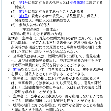
(3)
第1号
に規定する者の代理人又は
次条第3項
に規定する
補佐人
(4)
前3号
に規定する者であったことのある者
(5)
第1号
に規定する者の後見人、後見監督人、保佐人、
保佐監督人、補助人又は補助監督人
(6)
参加人以外の関係人
(平12条例2・一部改正)
(聴聞の期日における審理の方式)
第20条
主宰者は、最初の聴聞の期日の冒頭において、行政
庁の職員に、予定される不利益処分の内容及び根拠となる
条例等の条項並びにその原因となる事実を聴聞の期日に出
頭した者に対し説明させなければならない。
2
当事者又は参加人は、聴聞の期日に出頭して、意見を述
べ、及び証拠書類等を提出し、並びに主宰者の許可を得て
行政庁の職員に対し質問を発することができる。
3
前項
の場合において、当事者又は参加人は、主宰者の許可
を得て、補佐人とともに出頭することができる。
4
主宰者は、聴聞の期日において必要があると認めるとき
は、当事者若しくは参加人に対し質問を発し、意見の陳述
若しくは証拠書類等の提出を促し、又は行政庁の職員に対
し説明を求めることができる。
5
主宰者は、当事者又は参加人の一部が出頭しないときであ
っても、聴聞の期日における審理を行うことができる。
6
聴聞の期日における審理は、行政庁が公開することを相当
と認めるときを除き、公開しない。