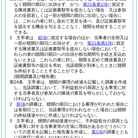
なく聴聞の期日に出頭せず、かつ、
第21条第1項
に規定す
る陳述書若しくは証拠書類等を提出しない場合、又は参加
人の全部若しくは一部が聴聞の期日に出頭しない場合に
は、これらの者に対し改めて意見を述べ、及び証拠書類等
を提出する機会を与えることなく、聴聞を終結することが
できる。
2
主宰者は、
前項
に規定する場合のほか、当事者の全部又は
一部が聴聞の期日に出頭せず、かつ、
第21条第1項
に規定
する陳述書又は証拠書類等を提出しない場合において、こ
れらの者の聴聞の期日への出頭が相当期間引き続き見込め
ないときは、これらの者に対し、期限を定めて陳述書及び
証拠書類等の提出を求め、当該期限が到来したときに聴聞
を終結することとすることができる。
(聴聞調書及び報告書)
第24条
主宰者は、聴聞の審理の経過を記載した調書を作成
し、当該調書において、不利益処分の原因となる事実に対
する当事者及び参加人の陳述の要旨を明らかにしておかな
ければならない。
2
前項
の調書は、聴聞の期日における審理が行われた場合に
は各期日ごとに、当該審理が行われなかった場合には聴聞
の終結後速やかに作成しなければならない。
3
主宰者は、聴聞の終結後速やかに、不利益処分の原因とな
る事実に対する当事者等の主張に理由があるかどうかにつ
いての意見を記載した報告書を作成し、
第1項
の調書ととも
に行政庁に提出しなければならない。