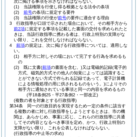
次に掲げる事項を示さなければならない。
(1)
当該権限を行使し得る根拠となる法令の条項
(2)
前号
の条項に規定する要件
(3)
当該権限の行使が
前号
の要件に適合する理由
3
行政指導が口頭で示された場合において、その相手方から
前2項
に規定する事項を記載した書面の交付を求められたと
きは、当該行政指導に携わる者は、行政上特別の支障がな
い限り、これを交付しなければならない。
4
前項
の規定は、次に掲げる行政指導については、適用しな
い。
(1)
相手方に対しその場において完了する行為を求めるも
の
(2)
既に文書
(
前項
の書面を含む。)
又は電磁的記録
(電子的
方式、磁気的方式その他人の知覚によっては認識するこ
とができない方式で作られる記録であって、電子計算機
による情報処理の用に供されるものをいう。)
によりその
相手方に通知されている事項と同一の内容を求めるもの
(平18条例25・平27条例2・一部改正)
(複数の者を対象とする行政指導)
第34条
同一の行政目的を実現するため一定の条件に該当す
る複数の者に対し行政指導をしようとするときは、市の機
関は、あらかじめ、事案に応じ、これらの行政指導に共通
してその内容となるべき事項を定め、かつ、行政上特別の
支障がない限り、これを公表しなければならない。
(行政指導の中止等の求め)