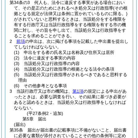
第34条の3
何人も、法令に違反する事実がある場合におい
て、その是正のためにされるべき処分又は行政指導
(その根
拠となる規定が法律又は条例に置かれているものに限る。)
がされていないと思料するときは、当該処分をする権限を
有する行政庁又は当該行政指導をする権限を有する市の機
関に対し、その旨を申し出て、当該処分又は行政指導をす
ることを求めることができる。
2
前項
の申出は、次に掲げる事項を記載した申出書を提出し
てしなければならない。
(1)
申出をする者の氏名又は名称及び住所又は居所
(2)
法令に違反する事実の内容
(3)
当該処分又は行政指導の内容
(4)
当該処分又は行政指導の根拠となる法令の条項
(5)
当該処分又は行政指導がされるべきであると思料する
理由
(6)
その他参考となる事項
3
当該行政庁又は市の機関は、
第1項
の規定による申出があ
ったときは、必要な調査を行い、その結果に基づき必要が
あると認めるときは、当該処分又は行政指導をしなければ
ならない。
(平27条例2・追加)
第5章
届出
(届出)
第35条
届出が届出書の記載事項に不備がないこと、届出書
に必要な書類が添付されていることその他の条例等に定め