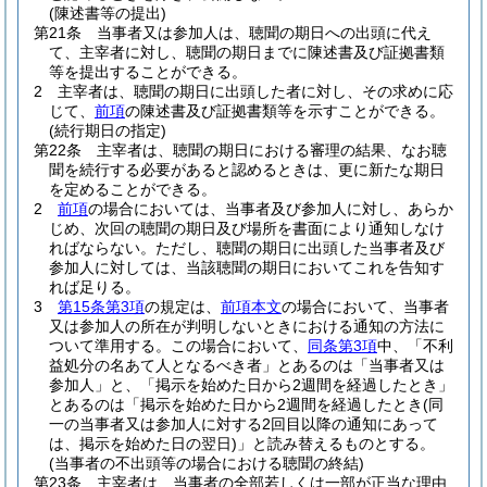
(陳述書等の提出)
第21条
当事者又は参加人は、聴聞の期日への出頭に代え
て、主宰者に対し、聴聞の期日までに陳述書及び証拠書類
等を提出することができる。
2
主宰者は、聴聞の期日に出頭した者に対し、その求めに応
じて、
前項
の陳述書及び証拠書類等を示すことができる。
(続行期日の指定)
第22条
主宰者は、聴聞の期日における審理の結果、なお聴
聞を続行する必要があると認めるときは、更に新たな期日
を定めることができる。
2
前項
の場合においては、当事者及び参加人に対し、あらか
じめ、次回の聴聞の期日及び場所を書面により通知しなけ
ればならない。
ただし、聴聞の期日に出頭した当事者及び
参加人に対しては、当該聴聞の期日においてこれを告知す
れば足りる。
3
第15条第3項
の規定は、
前項本文
の場合において、当事者
又は参加人の所在が判明しないときにおける通知の方法に
ついて準用する。
この場合において、
同条第3項
中、「不利
益処分の名あて人となるべき者」とあるのは「当事者又は
参加人」と、「掲示を始めた日から2週間を経過したとき」
とあるのは「掲示を始めた日から2週間を経過したとき
(同
一の当事者又は参加人に対する2回目以降の通知にあって
は、掲示を始めた日の翌日)
」と読み替えるものとする。
(当事者の不出頭等の場合における聴聞の終結)
第23条
主宰者は、当事者の全部若しくは一部が正当な理由