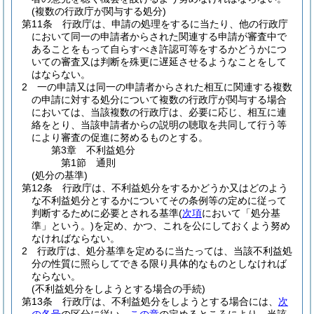
(複数の行政庁が関与する処分)
第11条
行政庁は、申請の処理をするに当たり、他の行政庁
において同一の申請者からされた関連する申請が審査中で
あることをもって自らすべき許認可等をするかどうかにつ
いての審査又は判断を殊更に遅延させるようなことをして
はならない。
2
一の申請又は同一の申請者からされた相互に関連する複数
の申請に対する処分について複数の行政庁が関与する場合
においては、当該複数の行政庁は、必要に応じ、相互に連
絡をとり、当該申請者からの説明の聴取を共同して行う等
により審査の促進に努めるものとする。
第3章
不利益処分
第1節
通則
(処分の基準)
第12条
行政庁は、不利益処分をするかどうか又はどのよう
な不利益処分とするかについてその条例等の定めに従って
判断するために必要とされる基準
(
次項
において「処分基
準」という。)
を定め、かつ、これを公にしておくよう努め
なければならない。
2
行政庁は、処分基準を定めるに当たっては、当該不利益処
分の性質に照らしてできる限り具体的なものとしなければ
ならない。
(不利益処分をしようとする場合の手続)
第13条
行政庁は、不利益処分をしようとする場合には、
次