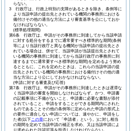
らない。
3
行政庁は、行政上特別の支障があるときを除き、条例等に
より当該申請の提出先とされている機関の事務所における
備付けその他の適当な方法により審査基準を公にしておか
なければならない。
(標準処理期間)
第6条
行政庁は、申請がその事務所に到達してから当該申請
に対する処分をするまでに通常要すべき標準的な期間
(条例
等により当該行政庁と異なる機関が当該申請の提出先とさ
れている場合は、併せて、当該申請が当該提出先とされて
いる機関の事務所に到達してから当該行政庁の事務所に到
達するまでに通常要すべき標準的な期間)
を定めるよう努め
るとともに、これを定めたときは、これらの当該申請の提
出先とされている機関の事務所における備付けその他の適
当な方法により公にしておかなければならない。
(申請に対する審査及び応答)
第7条
行政庁は、申請がその事務所に到達したときは遅滞な
く当該申請の審査を開始しなければならず、かつ、申請書
の記載事項に不備がないこと、申請書に必要な書類が添付
されていること、申請をすることができる期間内にされた
ものであることその他の条例等に定められた申請の形式上
の要件に適合しない申請については、速やかに、申請をし
た者
(以下
この章
において「申請者」という。)
に対し相当
の期間を定めて当該申請の補正を求め、又は当該申請によ
り求められた許認可等を拒否しなければならない。