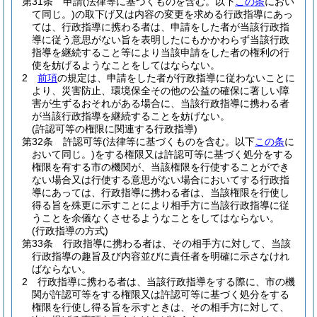
第31条
申請
(法律等に基づくものを含む。以下
この条
におい
て同じ。)
の取下げ又は内容の変更を求める行政指導にあっ
ては、行政指導に携わる者は、申請をした者が当該行政指
導に従う意思がない旨を表明したにもかかわらず当該行政
指導を継続すること等により当該申請をした者の権利の行
使を妨げるようなことをしてはならない。
2
前項
の規定は、申請をした者が行政指導に従わないことに
より、災害防止、環境保全その他の公益の確保に著しい障
害が生ずるおそれがある場合に、当該行政指導に携わる者
が当該行政指導を継続することを妨げない。
(許認可等の権限に関連する行政指導)
第32条
許認可等
(法律等に基づくものを含む。以下
この条
に
おいて同じ。)
をする権限又は許認可等に基づく処分をする
権限を有する市の機関が、当該権限を行使することができ
ない場合又は行使する意思がない場合においてする行政指
導にあっては、行政指導に携わる者は、当該権限を行使し
得る旨を殊更に示すことにより相手方に当該行政指導に従
うことを余儀なくさせるようなことをしてはならない。
(行政指導の方式)
第33条
行政指導に携わる者は、その相手方に対して、当該
行政指導の趣旨及び内容並びに責任者を明確に示さなけれ
ばならない。
2
行政指導に携わる者は、当該行政指導をする際に、市の機
関が許認可等をする権限又は許認可等に基づく処分をする
権限を行使し得る旨を示すときは、その相手方に対して、