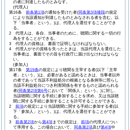
の者に到達したものとみなす。
(代理人)
第16条
前条第1項
の通知を受けた者
(
同条第3項後段
の規定
により当該通知が到達したものとみなされる者を含む。以
下「当事者」という。)
は、代理人を選任することができ
る。
2
代理人は、各自、当事者のために、聴聞に関する一切の行
為をすることができる。
3
代理人の資格は、書面で証明しなければならない。
4
代理人がその資格を失ったときは、当該代理人を選任した
当事者は、書面でその旨を行政庁に届け出なければならな
い。
(参加人)
第17条
第19条
の規定により聴聞を主宰する者
(以下「主宰
者」という。)
は、必要があると認めるときは、当事者以外
の者であって当該不利益処分の根拠となる条例等に照らし
当該不利益処分につき利害関係を有するものと認められる
者
(
同条第2項第6号
において「関係人」という。)
に対し、
当該聴聞に関する手続に参加することを求め、又は当該聴
聞に関する手続に参加することを許可することができる。
2
前項
の規定により当該聴聞に関する手続に参加する者
(以
下「参加人」という。)
は、代理人を選任することができ
る。
3
前条第2項
から
第4項
までの規定は、
前項
の代理人につい
て準用する。
この場合において、
同条第2項
及び
第4項
中