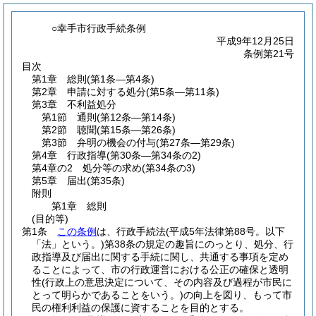
○幸手市行政手続条例
平成9年12月25日
条例第21号
目次
第1章
総則
(第1条―第4条)
第2章
申請に対する処分
(第5条―第11条)
第3章
不利益処分
第1節
通則
(第12条―第14条)
第2節
聴聞
(第15条―第26条)
第3節
弁明の機会の付与
(第27条―第29条)
第4章
行政指導
(第30条―第34条の2)
第4章の2
処分等の求め
(第34条の3)
第5章
届出
(第35条)
附則
第1章
総則
(目的等)
第1条
この条例
は、行政手続法
(平成5年法律第88号。以下
「法」という。)
第38条の規定の趣旨にのっとり、処分、行
政指導及び届出に関する手続に関し、共通する事項を定め
ることによって、市の行政運営における公正の確保と透明
性
(行政上の意思決定について、その内容及び過程が市民に
とって明らかであることをいう。)
の向上を図り、もって市
民の権利利益の保護に資することを目的とする。