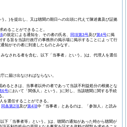
う。)
を提出し、又は聴聞の期日への出頭に代えて陳述書及び証拠
求めることができること。
項
の規定による通知を、その者の氏名、
同項第3号
及び
第4号
に掲
付する旨を当該行政庁の事務所の掲示場に掲示することによって行
該通知がその者に到達したものとみなす。
みなされる者を含む。以下「当事者」という。)
は、代理人を選任
政庁に届け出なければならない。
認めるときは、当事者以外の者であって当該不利益処分の根拠とな
第6号
において「関係人」という。)
に対し、当該聴聞に関する手続
る。
人を選任することができる。
、
同条第2項
及び
第4項
中「当事者」とあるのは、「参加人」と読み
(以下「当事者等」という。)
は、聴聞の通知があった時から聴聞が
当該不利益処分の原因となる事実を証する資料の閲覧を求めること