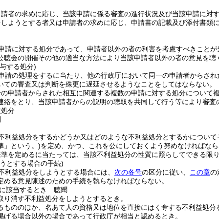
申請者の求めに応じ、当該申請に係る審査の進行状況及び当該申請に対
をしようとする者又は申請者の求めに応じ、申請書の記載及び添付書類
申請に対する処分であって、申請者以外の者の利害を考慮すべきことが
公聴会の開催その他の適当な方法により当該申請者以外の者の意見を聴
与する処分)
申請の処理をするに当たり、他の行政庁において同一の申請者からされ
いての審査又は判断を殊更に遅延させるようなことをしてはならない。
一の申請者からされた相互に関連する複数の申請に対する処分について
連絡をとり、当該申請者からの説明の聴取を共同して行う等により審査
益処分
則
不利益処分をするかどうか又はどのような不利益処分とするかについて
準」という。)
を定め、かつ、これを公にしておくよう努めなければなら
基準を定めるに当たっては、当該不利益処分の性質に照らしてできる限
うとする場合の手続)
不利益処分をしようとする場合には、
次の各号
の区分に従い、
この章
の
定める意見陳述のための手続を執らなければならない。
に該当するとき 聴聞
取り消す不利益処分をしようとするとき。
るもののほか、名あて人の資格又は地位を直接にはく奪する不利益処分
掲げる場合以外の場合であって行政庁が相当と認めるとき。