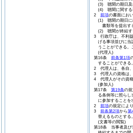
(3)
聴聞の期日及
(4)
聴聞に関する
2
前項
の書面にお
(1)
聴聞の期日に
書類等を提出す
(2)
聴聞が終結す
3
行政庁は、不利
げる事項並びに当
うことができる。
(代理人)
第16条
前条第1項
することができる
2
代理人は、各自
3
代理人の資格は
4
代理人がその資
(参加人)
第17条
第19条
の規
る条例等に照らし
に参加することを
2
前項
の規定によ
3
前条第2項
から
第
替えるものとする
(文書等の閲覧)
第18条
当事者及び
終結するまでの間