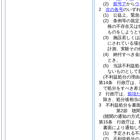
(2)
前号ア
から
ウ
2
次の各号
のいず
(1)
公益上、緊急
(2)
条例等の規定
格の不存在又は
ものをしようと
(3)
施設若しくは
にされている場
計測、実験その
(4)
納付すべき金
とき。
(5)
当該不利益処
ないものとして
(不利益処分の理由
第14条
行政庁は、
で処分をすべき差
2
行政庁は、
前項
除き、処分後相当
3
不利益処分を書
第2節
聴
(聴聞の通知の方式
第15条
行政庁は、
書面により通知し
(1)
予定される不
(2)
不利益処分の