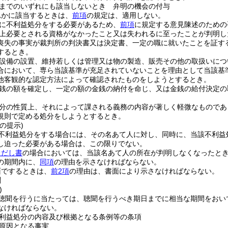
までのいずれにも該当しないとき 弁明の機会の付与
れかに該当するときは、
前項
の規定は、適用しない。
に不利益処分をする必要があるため、
前項
に規定する意見陳述のための
上必要とされる資格がなかったこと又は失われるに至ったことが判明し
喪失の事実が裁判所の判決書又は決定書、一定の職に就いたことを証す
するとき。
設備の設置、維持若しくは管理又は物の製造、販売その他の取扱いにつ
合において、専ら当該基準が充足されていないことを理由として当該基
他客観的な認定方法によって確認されたものをしようとするとき。
銭の額を確定し、一定の額の金銭の納付を命じ、又は金銭の給付決定の
分の性質上、それによって課される義務の内容が著しく軽微なものであ
規則で定める処分をしようとするとき。
の提示)
不利益処分をする場合には、その名あて人に対し、同時に、当該不利益
し迫った必要がある場合は、この限りでない。
ただし書
の場合においては、当該名あて人の所在が判明しなくなったと
の期間内に、
同項
の理由を示さなければならない。
面でするときは、
前2項
の理由は、書面により示さなければならない。
聞
)
聴聞を行うに当たっては、聴聞を行うべき期日までに相当な期間をおい
なければならない。
利益処分の内容及び根拠となる条例等の条項
原因となる事実