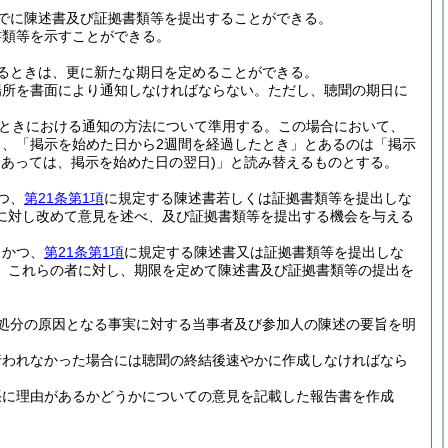
でに陳述書及び証拠書類等を提出することができる。
書類等を示すことができる。
るときは、更に新たな期日を定めることができる。
場所を書面により通知しなければならない。
ただし、聴聞の期日に
。
ときにおける通知の方法について準用する。
この場合において、
、「掲示を始めた日から2週間を経過したとき」とあるのは「掲示
にあっては、掲示を始めた日の翌日)
」と読み替えるものとする。
つ、
第21条第1項
に規定する陳述書若しくは証拠書類等を提出しな
に対し改めて意見を述べ、及び証拠書類等を提出する機会を与える
、かつ、
第21条第1項
に規定する陳述書又は証拠書類等を提出しな
、これらの者に対し、期限を定めて陳述書及び証拠書類等の提出を
処分の原因となる事実に対する当事者及び参加人の陳述の要旨を明
行われなかった場合には聴聞の終結後速やかに作成しなければなら
張に理由があるかどうかについての意見を記載した報告書を作成