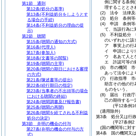
例に関する条例
第1節
通則
理することとさ
第12条
(処分の基準)
(2)
法令 法律及
第13条
(不利益処分をしようとす
(3)
処分 条例等
る場合の手続)
(4)
申請 条例等
第14条
(不利益処分の理由の提
て、当該行為に
示)
(5)
不利益処分 
第2節
聴聞
のいずれかに該
第15条
(聴聞の通知の方式)
ア
事実上の行
第16条
(代理人)
イ
申請により
第17条
(参加人)
ウ
名あて人と
第18条
(文書等の閲覧)
エ
許認可等の
第19条
(聴聞の主宰)
(6)
市の機関 市
第20条
(聴聞の期日における審理
あって法令によ
の方式)
(7)
行政指導 市
第21条
(陳述書等の提出)
助言その他の行
第22条
(続行期日の指定)
ものをいう。
第23条
(当事者の不出頭等の場合
(8)
届出 行政庁
における聴聞の終結)
己の期待する一
第24条
(聴聞調書及び報告書)
(平12条例
第25条
(聴聞の再開)
(適用除外)
第26条
(聴聞を経てされる不利益
第3条
処分又は行政
処分の決定)
(平27条例
第3節
弁明の機会の付与
(国の機関等に対す
第27条
(弁明の機会の付与の方
第4条
国の機関又
式)