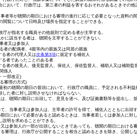
合において、行政庁は、第三者の利益を害するおそれがあるときその他
当事者等が聴聞の期日における審理の進行に応じて必要となった資料の
の閲覧について日時及び場所を指定することができる。
政庁が指名する職員その他規則で定める者が主宰する。
れかに該当する者は、聴聞を主宰することができない。
事者又は参加人
る者の配偶者、4親等内の親族又は同居の親族
する者の代理人又は
次条第3項
に規定する補佐人
する者であったことのある者
する者の後見人、後見監督人、保佐人、保佐監督人、補助人又は補助監
関係人
2・一部改正)
る審理の方式)
最初の聴聞の期日の冒頭において、行政庁の職員に、予定される不利益
頭した者に対し説明させなければならない。
人は、聴聞の期日に出頭して、意見を述べ、及び証拠書類等を提出し、
いて、当事者又は参加人は、主宰者の許可を得て、補佐人とともに出頭
の期日において必要があると認めるときは、当事者若しくは参加人に対
し説明を求めることができる。
者又は参加人の一部が出頭しないときであっても、聴聞の期日における
ける審理は、行政庁が公開することを相当と認めるときを除き、公開し