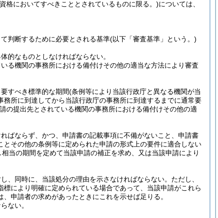
の資格においてすべきこととされているものに限る。)
については、
って判断するために必要とされる基準
(以下「審査基準」という。)
具体的なものとしなければならない。
ている機関の事務所における備付けその他の適当な方法により審査
常要すべき標準的な期間
(条例等により当該行政庁と異なる機関が当
事務所に到達してから当該行政庁の事務所に到達するまでに通常要
請の提出先とされている機関の事務所における備付けその他の適
ければならず、かつ、申請書の記載事項に不備がないこと、申請書
ことその他の条例等に定められた申請の形式上の要件に適合しない
し相当の期間を定めて当該申請の補正を求め、又は当該申請により
対し、同時に、当該処分の理由を示さなければならない。
ただし、
指標により明確に定められている場合であって、当該申請がこれら
は、申請者の求めがあったときにこれを示せば足りる。
ならない。