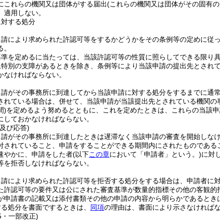
にこれらの機関又は団体がする届出
(これらの機関又は団体がその固有
、適用しない。
に対する処分
申請により求められた許認可等をするかどうかをその条例等の定めに従
る。
基準を定めるに当たっては、当該許認可等の性質に照らしてできる限り
上特別の支障があるときを除き、条例等により当該申請の提出先とされ
かなければならない。
申請がその事務所に到達してから当該申請に対する処分をするまでに通
されている場合は、併せて、当該申請が当該提出先とされている機関の
)
を定めるよう努めるとともに、これを定めたときは、これらの当該申
にしておかなければならない。
及び応答)
申請がその事務所に到達したときは遅滞なく当該申請の審査を開始しな
付されていること、申請をすることができる期間内にされたものである
速やかに、申請をした者
(以下
この章
において「申請者」という。)
に対
等を拒否しなければならない。
申請により求められた許認可等を拒否する処分をする場合は、申請者に
た許認可等の要件又は公にされた審査基準が数量的指標その他の客観的
が申請書の記載又は添付書類その他の申請の内容から明らかであるとき
する処分を書面でするときは、
同項
の理由は、書面により示さなければ
25・一部改正)