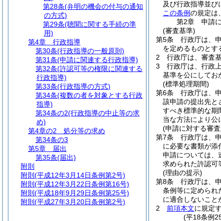
及び行政指導並び
第28条
(弁明の機会の付与の通知
この条例
の規定は
の方式)
第2章
申請
第29条
(聴聞に関する手続の準
(審査基準)
用)
第5条
行政庁は、
第4章
行政指導
を定めるものとす
第30条
(行政指導の一般原則)
2
行政庁は、審査
第31条
(申請に関連する行政指導)
3
行政庁は、行政
第32条
(許認可等の権限に関連する
基準を公にしてお
行政指導)
(標準処理期間)
第33条
(行政指導の方式)
第6条
行政庁は、
第34条
(複数の者を対象とする行政
該申請の提出先と
指導)
すべき標準的な期間
第34条の2
(行政指導の中止等の求
当な方法により公
め)
(申請に対する審査
第4章の2
処分等の求め
第7条
行政庁は、
第34条の3
に必要な書類が添
第5章
届出
申請については、
第35条
(届出)
求められた許認可
附則
(理由の提示)
附則
(平成12年3月14日条例第2号)
第8条
行政庁は、
附則
(平成12年3月22日条例第16号)
条例等に定められ
附則
(平成18年9月29日条例第25号)
に適合しないこと
附則
(平成27年3月20日条例第2号)
2
前項本文
に規定
(平18条例