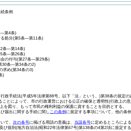
手続条例
条―第4条)
する処分
(第5条―第11条)
分
12条―第14条)
15条―第26条)
機会の付与
(第27条―第29条)
第30条―第34条の2)
の求め
(第34条の3)
条)
、行政手続法
(平成5年法律第88号。以下「法」という。)
第38条の規定
ることによって、市の行政運営における公正の確保と透明性
(行政上の
上を図り、もって市民の権利利益の保護に資することを目的とする。
及び届出に関する手続に関し
この条例
に規定する事項について、他の条
おいて、
次の各号
に掲げる用語の意義は、
当該各号
に定めるところによ
及び規則
(地方自治法
(昭和22年法律第67号)
第138条の4第2項に規定す