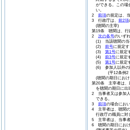
ができる。
この場
い。
2
前項
の規定は、
3
行政庁は、
前2項
(聴聞の主宰)
第19条
聴聞は、行
2
次の各号
のいず
(1)
当該聴聞の当
(2)
前号
に規定す
(3)
第1号
に規定
(4)
前3号
に規定
(5)
第1号
に規定
(6)
参加人以外の
(平12条例
(聴聞の期日におけ
第20条
主宰者は、
を聴聞の期日に出
2
当事者又は参加
できる。
3
前項
の場合にお
4
主宰者は、聴聞
行政庁の職員に対
5
主宰者は、当事
6
聴聞の期日にお