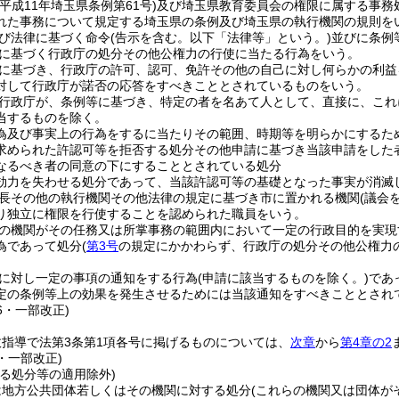
(平成11年埼玉県条例第61号)
及び埼玉県教育委員会の権限に属する事務
れた事務について規定する埼玉県の条例及び埼玉県の執行機関の規則を
び法律に基づく命令
(告示を含む。以下「法律等」という。)
並びに条例
に基づく行政庁の処分その他公権力の行使に当たる行為をいう。
に基づき、行政庁の許可、認可、免許その他の自己に対し何らかの利益
対して行政庁が諾否の応答をすべきこととされているものをいう。
行政庁が、条例等に基づき、特定の者を名あて人として、直接に、これ
当するものを除く。
為及び事実上の行為をするに当たりその範囲、時期等を明らかにするた
求められた許認可等を拒否する処分その他申請に基づき当該申請をした
なるべき者の同意の下にすることとされている処分
効力を失わせる処分であって、当該許認可等の基礎となった事実が消滅
長その他の執行機関その他法律の規定に基づき市に置かれる機関
(議会
り独立に権限を行使することを認められた職員をいう。
の機関がその任務又は所掌事務の範囲内において一定の行政目的を実現
為であって処分
(
第3号
の規定にかかわらず、行政庁の処分その他公権力
に対し一定の事項の通知をする行為
(申請に該当するものを除く。)
であ
定の条例等上の効果を発生させるためには当該通知をすべきこととされ
16・一部改正)
指導で法第3条第1項各号に掲げるものについては、
次章
から
第4章の2
2・一部改正)
る処分等の適用除外)
は地方公共団体若しくはその機関に対する処分
(これらの機関又は団体が