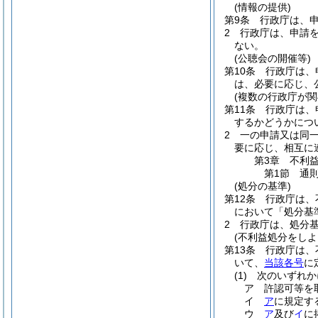
(情報の提供)
第9条
行政庁は、
2
行政庁は、申請
ない。
(公聴会の開催等)
第10条
行政庁は、
は、必要に応じ、
(複数の行政庁が関
第11条
行政庁は、
するかどうかにつ
2
一の申請又は同
要に応じ、相互に
第3章
不利
第1節
通
(処分の基準)
第12条
行政庁は、
において「処分基
2
行政庁は、処分
(不利益処分をしよ
第13条
行政庁は、
いて、
当該各号
に
(1)
次のいずれか
ア
許認可等を
イ
ア
に規定す
ウ
ア
及び
イ
に