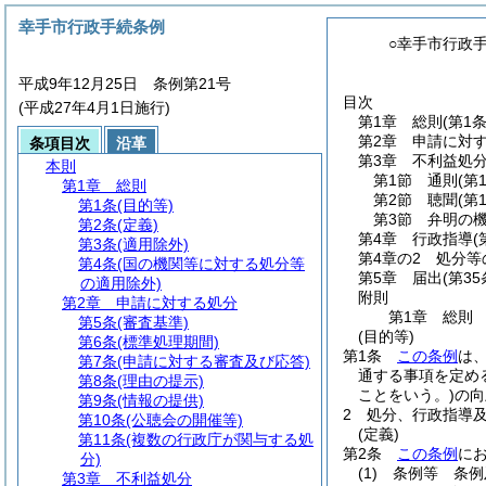
幸手市行政手続条例
○幸手市行政
平成9年12月25日 条例第21号
目次
(平成27年4月1日施行)
第1章
総則
(第1
第2章
申請に対
条項目次
沿革
第3章
不利益処
本則
第1節
通則
(第
第1章
総則
第2節
聴聞
(第
第1条
(目的等)
第3節
弁明の
第2条
(定義)
第4章
行政指導
(
第3条
(適用除外)
第4章の2
処分等
第4条
(国の機関等に対する処分等
第5章
届出
(第35
の適用除外)
附則
第2章
申請に対する処分
第1章
総則
第5条
(審査基準)
(目的等)
第6条
(標準処理期間)
第1条
この条例
は
第7条
(申請に対する審査及び応答)
通する事項を定め
第8条
(理由の提示)
ことをいう。)
の向
第9条
(情報の提供)
2
処分、行政指導
第10条
(公聴会の開催等)
(定義)
第11条
(複数の行政庁が関与する処
第2条
この条例
に
分)
(1)
条例等 条例
第3章
不利益処分