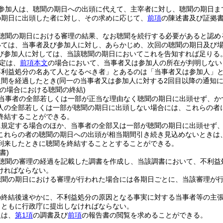
参加人は、聴聞の期日への出頭に代えて、主宰者に対し、聴聞の期日ま
の期日に出頭した者に対し、その求めに応じて、
前項
の陳述書及び証拠
聴聞の期日における審理の結果、なお聴聞を続行する必要があると認め
いては、当事者及び参加人に対し、あらかじめ、次回の聴聞の期日及び
び参加人に対しては、当該聴聞の期日においてこれを告知すれば足りる
定は、
前項本文
の場合において、当事者又は参加人の所在が判明しない
不利益処分の名あて人となるべき者」とあるのは「当事者又は参加人」と
週間を経過したとき
(同一の当事者又は参加人に対する2回目以降の通知
等の場合における聴聞の終結)
当事者の全部若しくは一部が正当な理由なく聴聞の期日に出頭せず、か
人の全部若しくは一部が聴聞の期日に出頭しない場合には、これらの者
終結することができる。
に規定する場合のほか、当事者の全部又は一部が聴聞の期日に出頭せず
これらの者の聴聞の期日への出頭が相当期間引き続き見込めないときは
到来したときに聴聞を終結することとすることができる。
書)
聴聞の審理の経過を記載した調書を作成し、当該調書において、不利益
ければならない。
聴聞の期日における審理が行われた場合には各期日ごとに、当該審理が
の終結後速やかに、不利益処分の原因となる事実に対する当事者等の主
とともに行政庁に提出しなければならない。
人は、
第1項
の調書及び
前項
の報告書の閲覧を求めることができる。