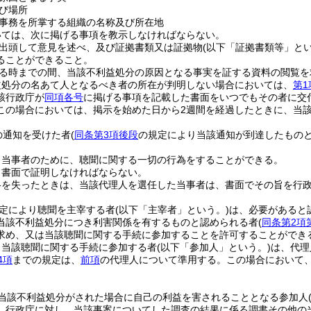
び場所
事務を所掌する組織の名称及び所在地
いては、次に掲げる事項を教示しなければならない。
出頭して意見を述べ、及び証拠書類又は証拠物
(以下「証拠書類等」とい
ることができること。
る時までの間、当該不利益処分の原因となる事実を証する資料の閲覧を
益処分の名あて人となるべき者の所在が判明しない場合においては、
第1
該行政庁が
同項各号
に掲げる事項を記載した書面をいつでもその者に交
この場合においては、掲示を始めた日から2週間を経過したときに、当
の通知を受けた者
(
同条第3項後段
の規定により当該通知が到達したものと
。
、当事者のために、聴聞に関する一切の行為をすることができる。
、書面で証明しなければならない。
格を失ったときは、当該代理人を選任した当事者は、書面でその旨を行
定により聴聞を主宰する者
(以下「主宰者」という。)
は、必要があると
当該不利益処分につき利害関係を有するものと認められる者
(
同条第2項
求め、又は当該聴聞に関する手続に参加することを許可することができ
り当該聴聞に関する手続に参加する者
(以下「参加人」という。)
は、代理
4項
までの規定は、
前項
の代理人について準用する。
この場合において
。
当該不利益処分がされた場合に自己の利益を害されることとなる参加人
、行政庁に対し、当該事案についてした調査の結果に係る調書その他の