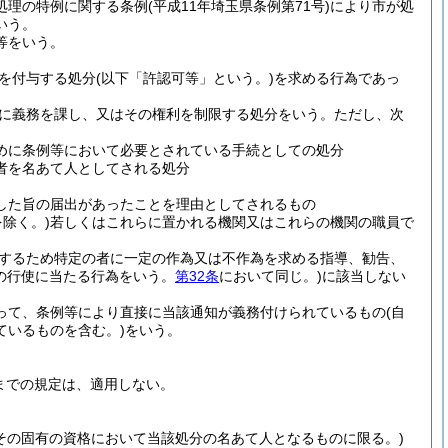
処理の特例に関する条例
(平成11年埼玉県条例第71号)
により市が処
いう。
等をいう。
を付与する処分
(以下「許認可等」という。)
を求める行為であっ
に義務を課し、又はその権利を制限する処分をいう。
ただし、次
めに条例等において必要とされている手続としての処分
者を名あて人としてされる処分
した旨の届出があったことを理由としてされるもの
を除く。)
若しくはこれらに置かれる機関又はこれらの機関の職員で
するため特定の者に一定の作為又は不作為を求める指導、勧告、
の行使に当たる行為をいう。
第32条
において同じ。)
に該当しない
って、条例等により直接に当該通知が義務付けられているもの
(自
ているものを含む。)
をいう。
までの規定は、適用しない。
その固有の資格において当該処分の名あて人となるものに限る。)