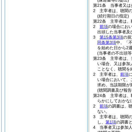
(陳述書等の提出)
第21条
当事者又は
2
主宰者は、聴聞
(続行期日の指定)
第22条
主宰者は、
2
前項
の場合にお
出頭した当事者及
3
第15条第3項
の規
同条第3項
中、「
を始めた日から2
(当事者の不出頭
第23条
主宰者は、
い場合、又は参加
ことなく、聴聞を
2
主宰者は、
前項
い場合において、
求め、当該期限が
(聴聞調書及び報告
第24条
主宰者は、
らかにしておかな
2
前項
の調書は、
ない。
3
主宰者は、聴聞
し、
第1項
の調書
4
当事者又は参加