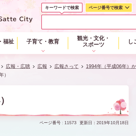
キーワードで検索
ページ番号で検索
キ
ー
ワ
ー
観光・文化・
・福祉
子育て・教育
し
ド
スポーツ
で
検
索
広報・広聴
広報
広報さって
1994年（平成06年）
1年）
年）
ページ番号 :
11573
更新日：2019年10月18日