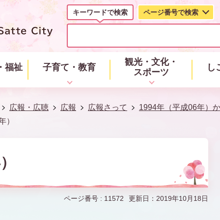
キーワードで検索
ページ番号で検索
キ
ー
ワ
ー
観光・文化・
・福祉
子育て・教育
し
ド
スポーツ
で
検
索
広報・広聴
広報
広報さって
1994年（平成06年）
0年）
年）
ページ番号 :
11572
更新日：2019年10月18日